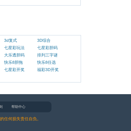
3d复式
3D综合
七星彩玩法
七星彩胆码
大乐透胆码
排列三字谜
快乐8胆拖
快乐8任选
七星彩开奖
福彩3D开奖
则
帮助中心
的任何损失责任自负。