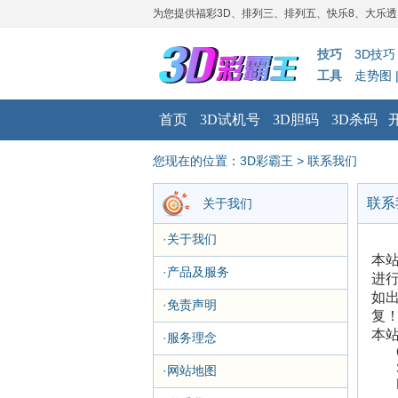
为您提供福彩3D、排列三、排列五、快乐8、大乐
技巧
3D技巧
工具
走势图
首页
3D试机号
3D胆码
3D杀码
您现在的位置：
3D彩霸王
> 联系我们
联系
关于我们
·关于我们
本
·产品及服务
进
如
·免责声明
复
本
·服务理念
QQ
SK
·网站地图
EM