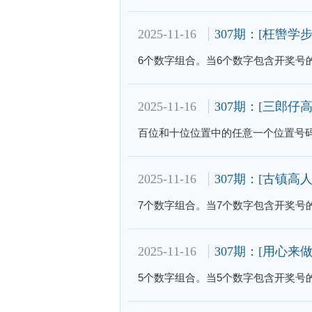
2025-11-16
307期：[枉辔学步
6个数字组合。当6个数字包含开奖号
2025-11-16
307期：[三郎仔高]
百位和十位位置中的任意一个位置号
2025-11-16
307期：[古镇高人]
7个数字组合。当7个数字包含开奖号
2025-11-16
307期：[用心来做]
5个数字组合。当5个数字包含开奖号