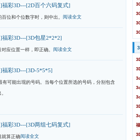
3
]福彩3D---[2D百个六码复式]
3
的百位和个位数字时，则中出。
阅读全文
3
3
彩3D---[3D包星2*2*2]
号对应位置一样，即正确。
阅读全文
3
3
彩3D---[3D-5*5*5]
3
个最有可能出现的号码。当每个位置所选的号码，分别包含
3
出。
3
3
3
]福彩3D---[3D两组七码复式]
福
3
组就算正确
阅读全文