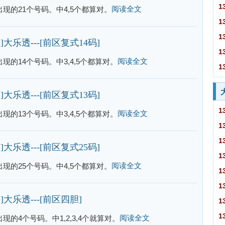
1
现的21个号码。中4,5个都算对。
阅读全文
1
1
]大乐透---[前区复式14码]
1
的14个号码。中3,4,5个都算对。
阅读全文
1
]大乐透---[前区复式13码]
1
的13个号码。中3,4,5个都算对。
阅读全文
1
1
]大乐透---[前区复式25码]
1
现的25个号码。中4,5个都算对。
阅读全文
1
1
]大乐透---[前区四胆]
1
1
的4个号码。中1,2,3,4个就算对。
阅读全文