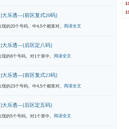
1
1
]大乐透---[前区复式20码]
现的20个号码。中4,5个都算对。
阅读全文
]大乐透---[后区定八码]
出现的8个号码。对1个算中。
阅读全文
]大乐透---[前区复式23码]
现的23个号码。中4,5个都算对。
阅读全文
]大乐透---[后区定五码]
出现的5个号码。对1个算中。
阅读全文