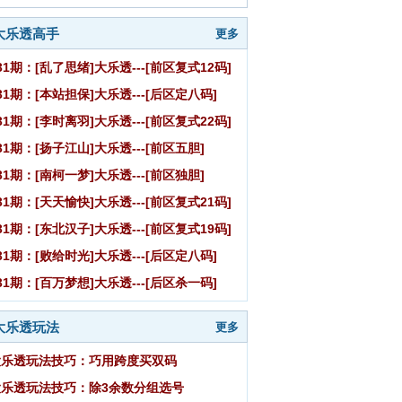
大乐透高手
更多
31期：[乱了思绪]大乐透---[前区复式12码]
31期：[本站担保]大乐透---[后区定八码]
31期：[李时离羽]大乐透---[前区复式22码]
31期：[扬子江山]大乐透---[前区五胆]
31期：[南柯一梦]大乐透---[前区独胆]
31期：[天天愉快]大乐透---[前区复式21码]
31期：[东北汉子]大乐透---[前区复式19码]
31期：[败给时光]大乐透---[后区定八码]
31期：[百万梦想]大乐透---[后区杀一码]
大乐透玩法
更多
大乐透玩法技巧：巧用跨度买双码
大乐透玩法技巧：除3余数分组选号