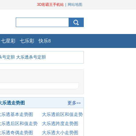
3D彩霸王手机站
|
网站地图
七星彩
七乐彩
快乐8
杀号定胆
大乐透杀号定胆
大乐透走势图
更多
>>
大乐透基本走势图
大乐透前区和值走势
大乐透后区和值走势
大乐透跨度走势图
大乐透奇偶走势图
大乐透大小走势图