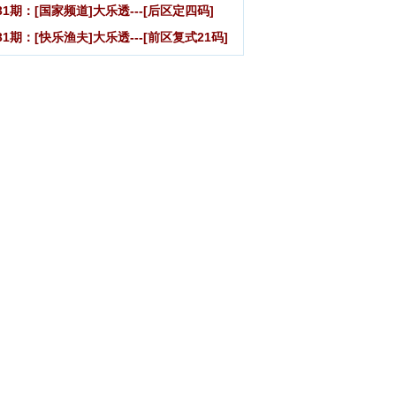
31期：[国家频道]大乐透---[后区定四码]
31期：[快乐渔夫]大乐透---[前区复式21码]