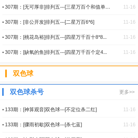
307期：[无可厚非]排列五---[三星万百个和值单双]
11-16
307期：[非公开发]排列五---[二星万百6*6]
11-16
307期：[桃花岛裕]排列五---[四星万千百十8*8...
11-16
307期：[缺氧的鱼]排列五---[四星万千百个定4...
11-16
双色球
双色球杀号
更多>>
133期：[神算观音]双色球---[不定位杀二红]
11-16
133期：[骤雨初歇]双色球---[杀七蓝]
11-16