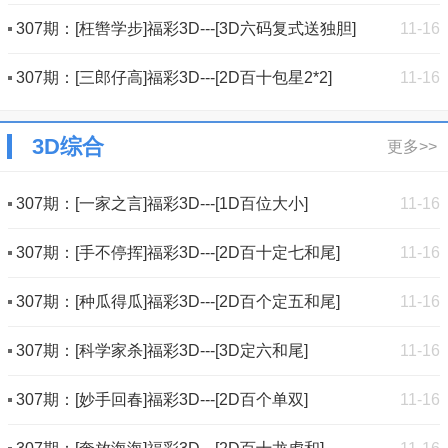
307期：[枉辔学步]福彩3D---[3D六码复式送独胆]
11-16
307期：[三郎仔高]福彩3D---[2D百十包星2*2]
11-16
3D综合
更多>>
307期：[一家之言]福彩3D---[1D百位大小]
11-16
307期：[手不停挥]福彩3D---[2D百十定七和尾]
11-16
307期：[种瓜得瓜]福彩3D---[2D百个定五和尾]
11-16
307期：[科学家杀]福彩3D---[3D定六和尾]
11-16
307期：[妙手回春]福彩3D---[2D百个单双]
11-16