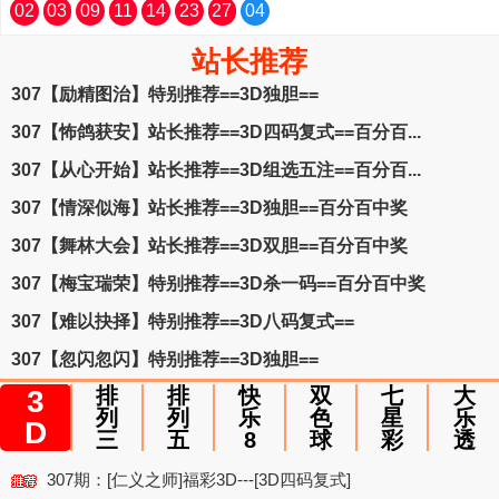
02
03
09
11
14
23
27
04
站长推荐
307【励精图治】特别推荐==3D独胆==
307【怖鸽获安】站长推荐==3D四码复式==百分百...
307【从心开始】站长推荐==3D组选五注==百分百...
307【情深似海】站长推荐==3D独胆==百分百中奖
307【舞林大会】站长推荐==3D双胆==百分百中奖
307【梅宝瑞荣】特别推荐==3D杀一码==百分百中奖
307【难以抉择】特别推荐==3D八码复式==
307【忽闪忽闪】特别推荐==3D独胆==
排
排
快
双
七
大
3
列
列
乐
色
星
乐
D
三
五
8
球
彩
透
307期：[仁义之师]福彩3D---[3D四码复式]