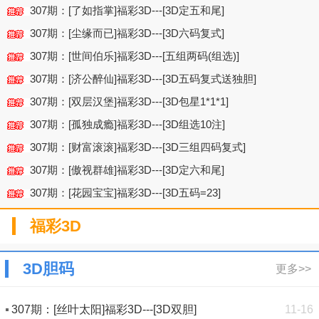
307期：[了如指掌]福彩3D---[3D定五和尾]
307期：[尘缘而已]福彩3D---[3D六码复式]
307期：[世间伯乐]福彩3D---[五组两码(组选)]
307期：[济公醉仙]福彩3D---[3D五码复式送独胆]
307期：[双层汉堡]福彩3D---[3D包星1*1*1]
307期：[孤独成瘾]福彩3D---[3D组选10注]
307期：[财富滚滚]福彩3D---[3D三组四码复式]
307期：[傲视群雄]福彩3D---[3D定六和尾]
307期：[花园宝宝]福彩3D---[3D五码=23]
福彩3D
3D胆码
更多>>
307期：[丝叶太阳]福彩3D---[3D双胆]
11-16