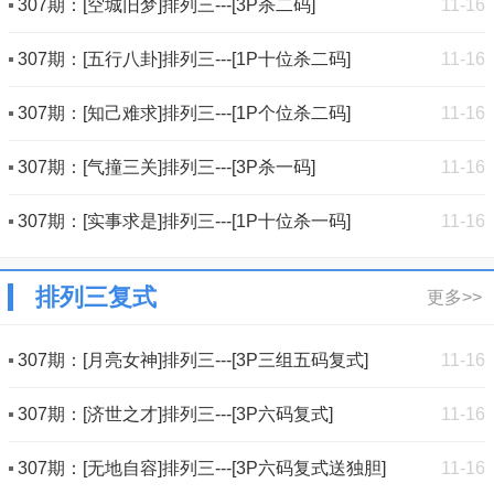
307期：[空城旧梦]排列三---[3P杀二码]
11-16
307期：[五行八卦]排列三---[1P十位杀二码]
11-16
307期：[知己难求]排列三---[1P个位杀二码]
11-16
307期：[气撞三关]排列三---[3P杀一码]
11-16
307期：[实事求是]排列三---[1P十位杀一码]
11-16
排列三复式
更多>>
307期：[月亮女神]排列三---[3P三组五码复式]
11-16
307期：[济世之才]排列三---[3P六码复式]
11-16
307期：[无地自容]排列三---[3P六码复式送独胆]
11-16