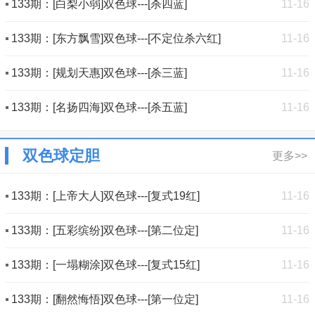
133期：[白梨小弱]双色球---[杀四蓝]
11-16
133期：[东方飘雪]双色球---[不定位杀六红]
11-16
133期：[规划天惠]双色球---[杀三蓝]
11-16
133期：[名扬四海]双色球---[杀五蓝]
11-16
双色球定胆
更多>>
133期：[上帝大人]双色球---[复式19红]
11-16
133期：[五彩缤纷]双色球---[第二位定]
11-16
133期：[一塌糊涂]双色球---[复式15红]
11-16
133期：[翻然悔悟]双色球---[第一位定]
11-16