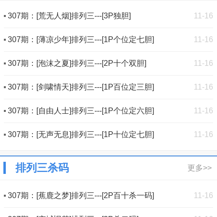
307期：[荒无人烟]排列三---[3P独胆]
11-16
307期：[薄凉少年]排列三---[1P个位定七胆]
11-16
307期：[泡沫之夏]排列三---[2P十个双胆]
11-16
307期：[剑啸情天]排列三---[1P百位定三胆]
11-16
307期：[自由人士]排列三---[1P个位定六胆]
11-16
307期：[无声无息]排列三---[1P十位定七胆]
11-16
排列三杀码
更多>>
307期：[蕉鹿之梦]排列三---[2P百十杀一码]
11-16