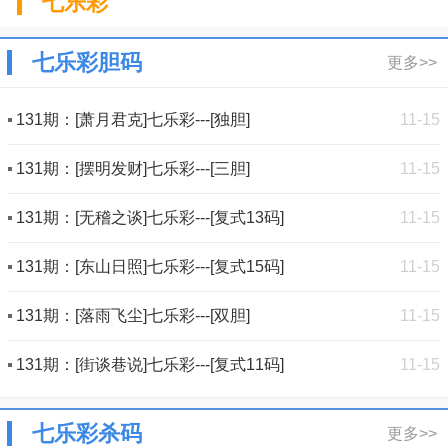
七乐彩
七乐彩胆码
更多>>
131期：[萧月君克]七乐彩---[独胆]
11-15
131期：[摆明发财]七乐彩---[三胆]
11-15
131期：[无稽之谈]七乐彩---[复式13码]
11-15
131期：[东山日照]七乐彩---[复式15码]
11-15
131期：[落雨飞尘]七乐彩---[双胆]
11-15
131期：[街谈巷说]七乐彩---[复式11码]
11-15
七乐彩杀码
更多>>