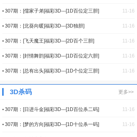
307期：[儒家子弟]福彩3D---[1D百位定三胆]
11-16
307期：[北葵向暖]福彩3D---[3D独胆]
11-16
307期：[飞天魔王]福彩3D---[2D百个三胆]
11-16
307期：[封情舞韵]福彩3D---[1D百位定六胆]
11-16
307期：[总有出头]福彩3D---[1D个位定三胆]
11-16
3D杀码
更多>>
307期：[日进斗金]福彩3D---[1D百位杀二码]
11-16
307期：[梦的方向]福彩3D---[1D十位杀一码]
11-16