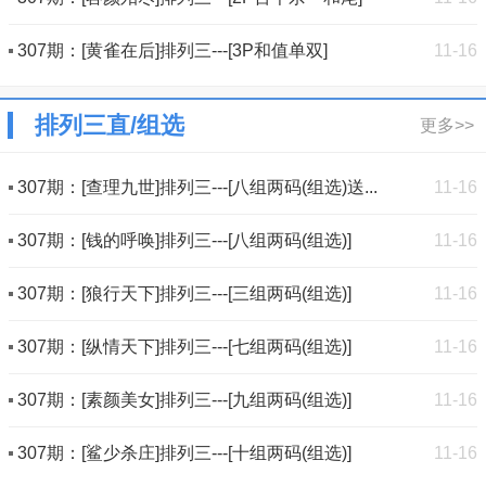
307期：[黄雀在后]排列三---[3P和值单双]
11-16
排列三直/组选
更多>>
307期：[查理九世]排列三---[八组两码(组选)送...
11-16
307期：[钱的呼唤]排列三---[八组两码(组选)]
11-16
307期：[狼行天下]排列三---[三组两码(组选)]
11-16
307期：[纵情天下]排列三---[七组两码(组选)]
11-16
307期：[素颜美女]排列三---[九组两码(组选)]
11-16
307期：[鲨少杀庄]排列三---[十组两码(组选)]
11-16