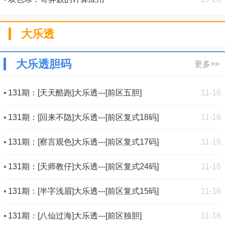
大乐透
大乐透胆码
更多>>
131期：[天天酷跑]大乐透---[前区五胆]
11-16
131期：[回来不隐]大乐透---[前区复式18码]
11-16
131期：[察言观色]大乐透---[前区复式17码]
11-16
131期：[天师教仔]大乐透---[前区复式24码]
11-16
131期：[半字浅眉]大乐透---[前区复式15码]
11-16
131期：[八仙过海]大乐透---[前区独胆]
11-16