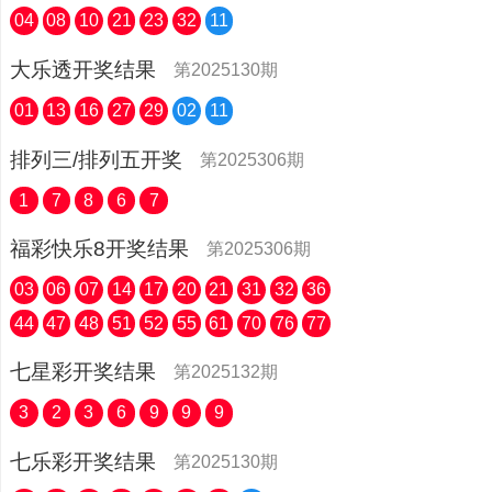
04
08
10
21
23
32
11
大乐透开奖结果
第2025130期
01
13
16
27
29
02
11
排列三/排列五开奖
第2025306期
1
7
8
6
7
福彩快乐8开奖结果
第2025306期
03
06
07
14
17
20
21
31
32
36
44
47
48
51
52
55
61
70
76
77
七星彩开奖结果
第2025132期
3
2
3
6
9
9
9
七乐彩开奖结果
第2025130期