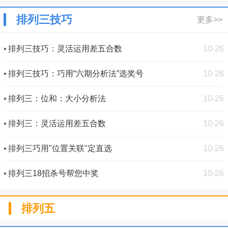
排列三技巧
更多>>
排列三技巧：灵活运用差五合数
10-26
排列三技巧：巧用“六期分析法”选奖号
10-26
排列三：位和：大小分析法
10-26
排列三：灵活运用差五合数
10-26
排列三巧用"位置关联"定直选
10-26
排列三18招杀号帮您中奖
10-26
排列五