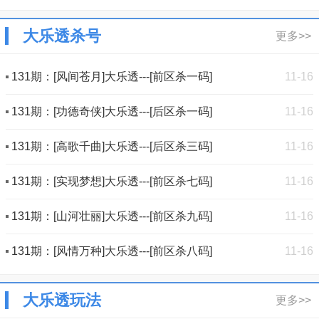
大乐透杀号
更多>>
131期：[风间苍月]大乐透---[前区杀一码]
11-16
131期：[功德奇侠]大乐透---[后区杀一码]
11-16
131期：[高歌千曲]大乐透---[后区杀三码]
11-16
131期：[实现梦想]大乐透---[前区杀七码]
11-16
131期：[山河壮丽]大乐透---[前区杀九码]
11-16
131期：[风情万种]大乐透---[前区杀八码]
11-16
大乐透玩法
更多>>