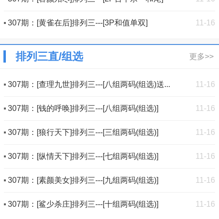
307期：[黄雀在后]排列三---[3P和值单双]
11-16
排列三直/组选
更多>>
307期：[查理九世]排列三---[八组两码(组选)送...
11-16
307期：[钱的呼唤]排列三---[八组两码(组选)]
11-16
307期：[狼行天下]排列三---[三组两码(组选)]
11-16
307期：[纵情天下]排列三---[七组两码(组选)]
11-16
307期：[素颜美女]排列三---[九组两码(组选)]
11-16
307期：[鲨少杀庄]排列三---[十组两码(组选)]
11-16