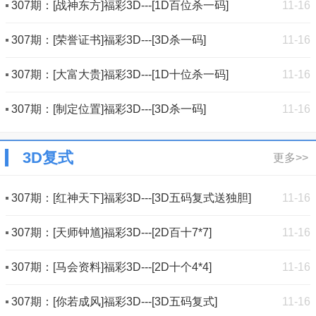
307期：[战神东方]福彩3D---[1D百位杀一码]
11-16
307期：[荣誉证书]福彩3D---[3D杀一码]
11-16
307期：[大富大贵]福彩3D---[1D十位杀一码]
11-16
307期：[制定位置]福彩3D---[3D杀一码]
11-16
3D复式
更多>>
307期：[红神天下]福彩3D---[3D五码复式送独胆]
11-16
307期：[天师钟馗]福彩3D---[2D百十7*7]
11-16
307期：[马会资料]福彩3D---[2D十个4*4]
11-16
307期：[你若成风]福彩3D---[3D五码复式]
11-16