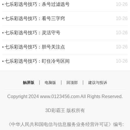
七乐彩选号技巧：杀号过滤选号
10-26
七乐彩选号技巧：看号三字窍
10-26
七乐彩选号技巧：灵活守号
10-26
七乐彩选号技巧：胆号关注点
10-26
七乐彩选号技巧：盯住冷号区间
10-26
|
|
|
触屏版
电脑版
回顶部
建议与投诉
Copyright 2024 www.0123456.com All Rights Reserved.
3D彩霸王 版权所有
《中华人民共和国电信与信息服务业务经营许可证》编号: