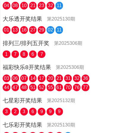
04
08
10
21
23
32
11
大乐透开奖结果
第2025130期
01
13
16
27
29
02
11
排列三/排列五开奖
第2025306期
1
7
8
6
7
福彩快乐8开奖结果
第2025306期
03
06
07
14
17
20
21
31
32
36
44
47
48
51
52
55
61
70
76
77
七星彩开奖结果
第2025132期
3
2
3
6
9
9
9
七乐彩开奖结果
第2025130期