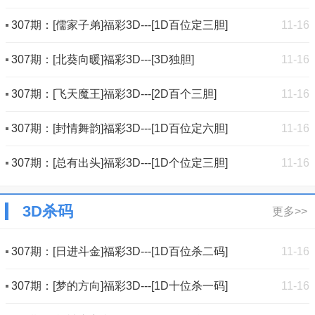
307期：[儒家子弟]福彩3D---[1D百位定三胆]
11-16
307期：[北葵向暖]福彩3D---[3D独胆]
11-16
307期：[飞天魔王]福彩3D---[2D百个三胆]
11-16
307期：[封情舞韵]福彩3D---[1D百位定六胆]
11-16
307期：[总有出头]福彩3D---[1D个位定三胆]
11-16
3D杀码
更多>>
307期：[日进斗金]福彩3D---[1D百位杀二码]
11-16
307期：[梦的方向]福彩3D---[1D十位杀一码]
11-16