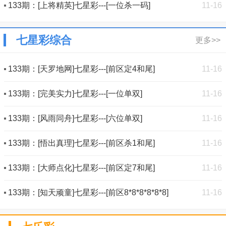
133期：[上将精英]七星彩---[一位杀一码]
11-16
七星彩综合
更多>>
133期：[天罗地网]七星彩---[前区定4和尾]
11-16
133期：[完美实力]七星彩---[一位单双]
11-16
133期：[风雨同舟]七星彩---[六位单双]
11-16
133期：[悟出真理]七星彩---[前区杀1和尾]
11-16
133期：[大师点化]七星彩---[前区定7和尾]
11-16
133期：[知天顽童]七星彩---[前区8*8*8*8*8*8]
11-16