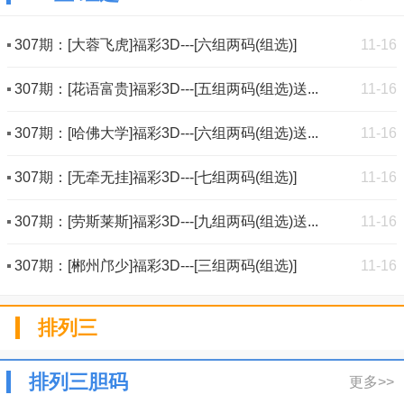
307期：[大蓉飞虎]福彩3D---[六组两码(组选)]
11-16
307期：[花语富贵]福彩3D---[五组两码(组选)送...
11-16
307期：[哈佛大学]福彩3D---[六组两码(组选)送...
11-16
307期：[无牵无挂]福彩3D---[七组两码(组选)]
11-16
307期：[劳斯莱斯]福彩3D---[九组两码(组选)送...
11-16
307期：[郴州邝少]福彩3D---[三组两码(组选)]
11-16
排列三
排列三胆码
更多>>