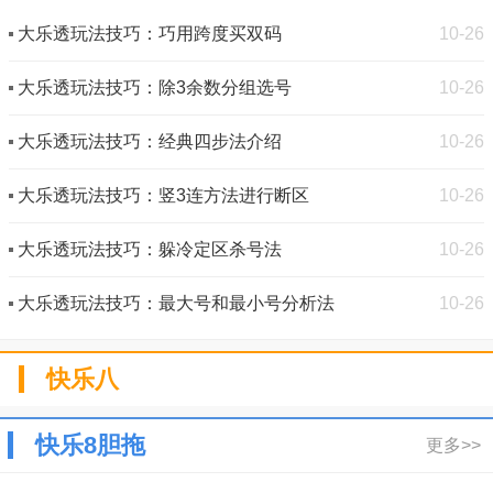
大乐透玩法技巧：巧用跨度买双码
10-26
大乐透玩法技巧：除3余数分组选号
10-26
大乐透玩法技巧：经典四步法介绍
10-26
大乐透玩法技巧：竖3连方法进行断区
10-26
大乐透玩法技巧：躲冷定区杀号法
10-26
大乐透玩法技巧：最大号和最小号分析法
10-26
快乐八
快乐8胆拖
更多>>