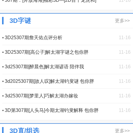
307期：[奔放海海]福彩3D---[2D百十龙虎和]
11-16
3D字谜
更多>>
3D25307期詹天佑点评分析
11-16
3D25307期[高公子]解太湖字谜之包你胖
11-16
3d25307期[醉晨色]解太湖谚语 陪伴我
11-16
3d2025307期[故人叹]解太湖钓叟谜 包你胖
11-16
3d25307期[梦里人]巧解太湖办嫁妆
11-16
3D第307期[人头马]今期太湖钓叟解释 包你胖
11-16
3D直/组选
更多>>