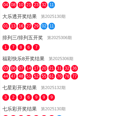
04
08
10
21
23
32
11
大乐透开奖结果
第2025130期
01
13
16
27
29
02
11
排列三/排列五开奖
第2025306期
1
7
8
6
7
福彩快乐8开奖结果
第2025306期
03
06
07
14
17
20
21
31
32
36
44
47
48
51
52
55
61
70
76
77
七星彩开奖结果
第2025132期
3
2
3
6
9
9
9
七乐彩开奖结果
第2025130期