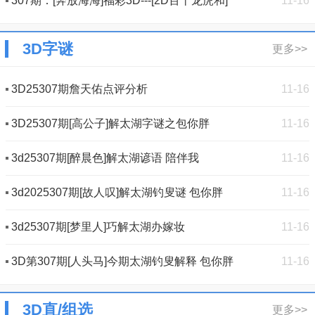
307期：[奔放海海]福彩3D---[2D百十龙虎和]
11-16
3D字谜
更多>>
3D25307期詹天佑点评分析
11-16
3D25307期[高公子]解太湖字谜之包你胖
11-16
3d25307期[醉晨色]解太湖谚语 陪伴我
11-16
3d2025307期[故人叹]解太湖钓叟谜 包你胖
11-16
3d25307期[梦里人]巧解太湖办嫁妆
11-16
3D第307期[人头马]今期太湖钓叟解释 包你胖
11-16
3D直/组选
更多>>