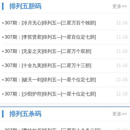
排列五胆码
更多>>
307期：[冷月无心]排列五---[三星万百个独胆]
11-16
307期：[李哲贤君]排列五---[一星百位定七胆]
11-16
307期：[无妄之灾]排列五---[二星万个双胆]
11-16
307期：[十全九美]排列五---[二星万十三胆]
11-16
307期：[破天一剑]排列五---[一星个位定七胆]
11-16
307期：[少阳护符]排列五---[一星十位定七胆]
11-16
排列五杀码
更多>>