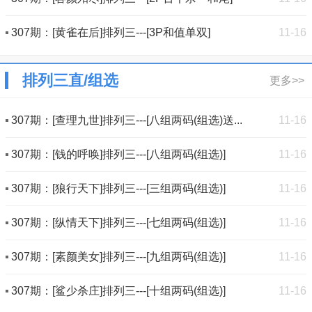
307期：[黄雀在后]排列三---[3P和值单双]
11-16
排列三直/组选
更多>>
307期：[查理九世]排列三---[八组两码(组选)送...
11-16
307期：[钱的呼唤]排列三---[八组两码(组选)]
11-16
307期：[狼行天下]排列三---[三组两码(组选)]
11-16
307期：[纵情天下]排列三---[七组两码(组选)]
11-16
307期：[素颜美女]排列三---[九组两码(组选)]
11-16
307期：[鲨少杀庄]排列三---[十组两码(组选)]
11-16