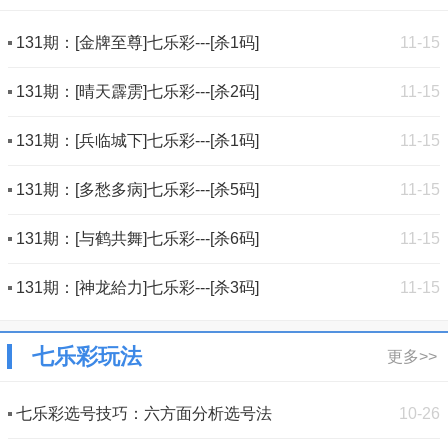
131期：[金牌至尊]七乐彩---[杀1码]
11-15
131期：[晴天霹雳]七乐彩---[杀2码]
11-15
131期：[兵临城下]七乐彩---[杀1码]
11-15
131期：[多愁多病]七乐彩---[杀5码]
11-15
131期：[与鹤共舞]七乐彩---[杀6码]
11-15
131期：[神龙給力]七乐彩---[杀3码]
11-15
七乐彩玩法
更多>>
七乐彩选号技巧：六方面分析选号法
10-26