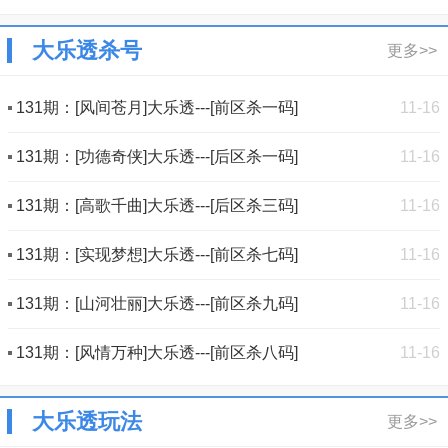
大乐透杀号
更多>>
131期：[风间苍月]大乐透---[前区杀一码]
11-16
131期：[功德奇侠]大乐透---[后区杀一码]
11-16
131期：[高歌千曲]大乐透---[后区杀三码]
11-16
131期：[实现梦想]大乐透---[前区杀七码]
11-16
131期：[山河壮丽]大乐透---[前区杀九码]
11-16
131期：[风情万种]大乐透---[前区杀八码]
11-16
大乐透玩法
更多>>