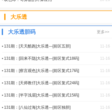
大乐透
大乐透胆码
更多>>
131期：[天天酷跑]大乐透---[前区五胆]
11-16
131期：[回来不隐]大乐透---[前区复式18码]
11-16
131期：[察言观色]大乐透---[前区复式17码]
11-16
131期：[天师教仔]大乐透---[前区复式24码]
11-16
131期：[半字浅眉]大乐透---[前区复式15码]
11-16
131期：[八仙过海]大乐透---[前区独胆]
11-16