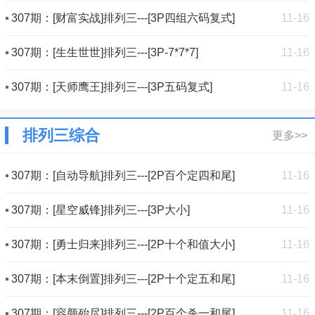
307期：[财富实战]排列三---[3P四组六码复式]
11-16
307期：[生生世世]排列三---[3P-7*7*7]
11-16
307期：[天师鹰王]排列三---[3P五码复式]
11-16
排列三综合
更多>>
307期：[自动导航]排列三---[2P百个定四和尾]
11-16
307期：[星空威锋]排列三---[3P大小]
11-16
307期：[勇士归来]排列三---[2P十个和值大小]
11-16
307期：[本末倒置]排列三---[2P十个定五和尾]
11-16
307期：[容颜殆尽]排列三---[2P百个杀一和尾]
11-16