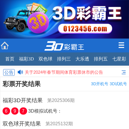
首页
福彩3D
双色球
排列三
大乐透
排列五
七星彩
七乐彩
快乐8
开奖结果
走势图
公告
关于2024年春节期间体育彩票休市的公告
公告
财政部关于2025年彩票市场休市安排...
彩票开奖结果
3D开机号
3D试机号
福彩3D开奖结果
第2025306期
6
9
7
3D模拟试机号：
双色球开奖结果
第2025132期