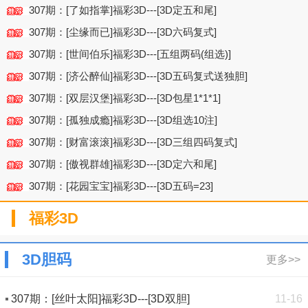
307期：[了如指掌]福彩3D---[3D定五和尾]
307期：[尘缘而已]福彩3D---[3D六码复式]
307期：[世间伯乐]福彩3D---[五组两码(组选)]
307期：[济公醉仙]福彩3D---[3D五码复式送独胆]
307期：[双层汉堡]福彩3D---[3D包星1*1*1]
307期：[孤独成瘾]福彩3D---[3D组选10注]
307期：[财富滚滚]福彩3D---[3D三组四码复式]
307期：[傲视群雄]福彩3D---[3D定六和尾]
307期：[花园宝宝]福彩3D---[3D五码=23]
福彩3D
3D胆码
更多>>
307期：[丝叶太阳]福彩3D---[3D双胆]
11-16