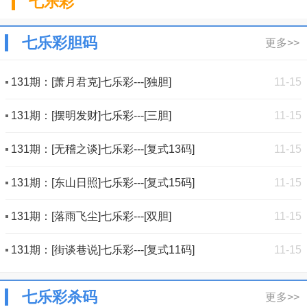
七乐彩
七乐彩胆码
更多>>
131期：[萧月君克]七乐彩---[独胆]
11-15
131期：[摆明发财]七乐彩---[三胆]
11-15
131期：[无稽之谈]七乐彩---[复式13码]
11-15
131期：[东山日照]七乐彩---[复式15码]
11-15
131期：[落雨飞尘]七乐彩---[双胆]
11-15
131期：[街谈巷说]七乐彩---[复式11码]
11-15
七乐彩杀码
更多>>