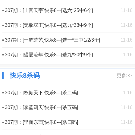
307期：[上官天宇]快乐8---[选六*25中6个]
11-16
307期：[无敌双王]快乐8---[选九*33中9个]
11-16
307期：[一笔荒芜]快乐8---[选一*三中1/2/3个]
11-16
307期：[盛夏流年]快乐8---[选九*30中9个]
11-16
快乐8杀码
更多>>
307期：[权倾天下]快乐8---[杀二码]
11-16
307期：[李蓝阔天]快乐8---[杀五码]
11-16
307期：[里面东西]快乐8---[杀四码]
11-16