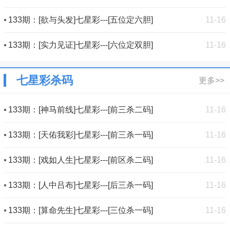
133期：[欲与头发]七星彩---[五位定六胆]
11-16
133期：[实力见证]七星彩---[六位定双胆]
11-16
七星彩杀码
更多>>
133期：[神马前线]七星彩---[前三杀二码]
11-16
133期：[天佑我彩]七星彩---[前三杀一码]
11-16
133期：[戏如人生]七星彩---[前区杀二码]
11-16
133期：[人中吕布]七星彩---[后三杀一码]
11-16
133期：[算命先生]七星彩---[三位杀一码]
11-16