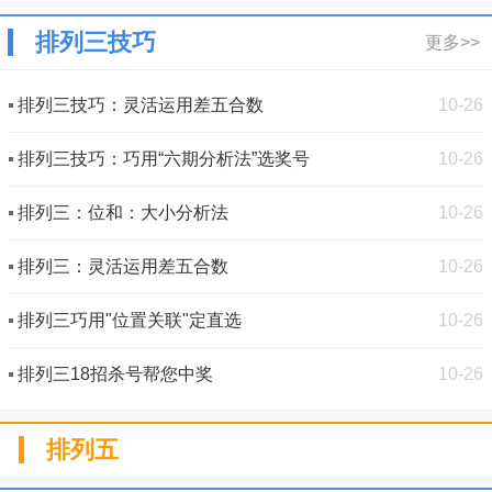
排列三技巧
更多>>
排列三技巧：灵活运用差五合数
10-26
排列三技巧：巧用“六期分析法”选奖号
10-26
排列三：位和：大小分析法
10-26
排列三：灵活运用差五合数
10-26
排列三巧用"位置关联"定直选
10-26
排列三18招杀号帮您中奖
10-26
排列五