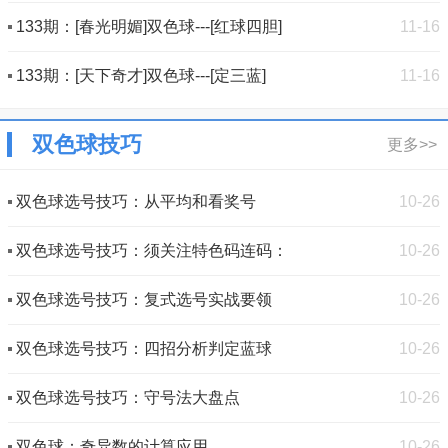
133期：[春光明媚]双色球---[红球四胆]
11-16
133期：[天下奇才]双色球---[定三蓝]
11-16
双色球技巧
更多>>
双色球选号技巧：从平均和看奖号
10-26
双色球选号技巧：须关注特色码连码：
10-26
双色球选号技巧：复式选号实战要领
10-26
双色球选号技巧：四招分析判定蓝球
10-26
双色球选号技巧：守号法大盘点
10-26
双色球：奇异数的计算应用
10-26