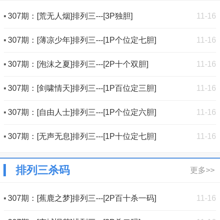
307期：[荒无人烟]排列三---[3P独胆]
11-16
307期：[薄凉少年]排列三---[1P个位定七胆]
11-16
307期：[泡沫之夏]排列三---[2P十个双胆]
11-16
307期：[剑啸情天]排列三---[1P百位定三胆]
11-16
307期：[自由人士]排列三---[1P个位定六胆]
11-16
307期：[无声无息]排列三---[1P十位定七胆]
11-16
排列三杀码
更多>>
307期：[蕉鹿之梦]排列三---[2P百十杀一码]
11-16