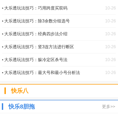
大乐透玩法技巧：巧用跨度买双码
10-26
大乐透玩法技巧：除3余数分组选号
10-26
大乐透玩法技巧：经典四步法介绍
10-26
大乐透玩法技巧：竖3连方法进行断区
10-26
大乐透玩法技巧：躲冷定区杀号法
10-26
大乐透玩法技巧：最大号和最小号分析法
10-26
快乐八
快乐8胆拖
更多>>