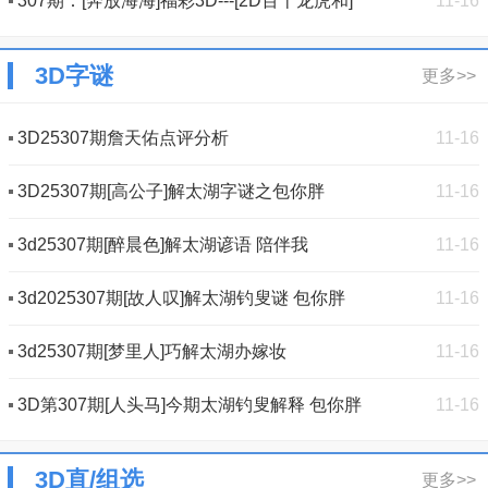
307期：[奔放海海]福彩3D---[2D百十龙虎和]
11-16
3D字谜
更多>>
3D25307期詹天佑点评分析
11-16
3D25307期[高公子]解太湖字谜之包你胖
11-16
3d25307期[醉晨色]解太湖谚语 陪伴我
11-16
3d2025307期[故人叹]解太湖钓叟谜 包你胖
11-16
3d25307期[梦里人]巧解太湖办嫁妆
11-16
3D第307期[人头马]今期太湖钓叟解释 包你胖
11-16
3D直/组选
更多>>