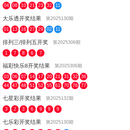
04
08
10
21
23
32
11
大乐透开奖结果
第2025130期
01
13
16
27
29
02
11
排列三/排列五开奖
第2025306期
1
7
8
6
7
福彩快乐8开奖结果
第2025306期
03
06
07
14
17
20
21
31
32
36
44
47
48
51
52
55
61
70
76
77
七星彩开奖结果
第2025132期
3
2
3
6
9
9
9
七乐彩开奖结果
第2025130期