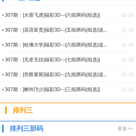
307期：[大蓉飞虎]福彩3D---[六组两码(组选)]
11-16
307期：[花语富贵]福彩3D---[五组两码(组选)送...
11-16
307期：[哈佛大学]福彩3D---[六组两码(组选)送...
11-16
307期：[无牵无挂]福彩3D---[七组两码(组选)]
11-16
307期：[劳斯莱斯]福彩3D---[九组两码(组选)送...
11-16
307期：[郴州邝少]福彩3D---[三组两码(组选)]
11-16
排列三
排列三胆码
更多>>