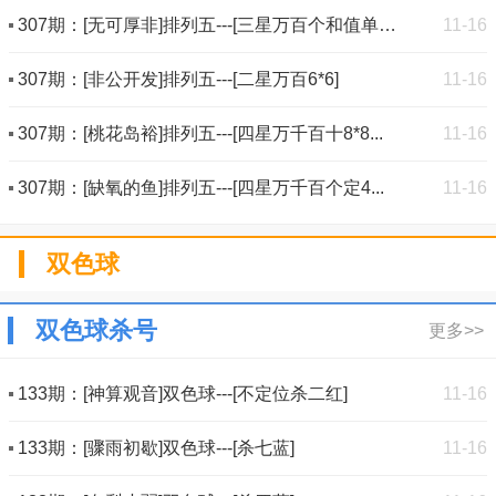
307期：[无可厚非]排列五---[三星万百个和值单双]
11-16
307期：[非公开发]排列五---[二星万百6*6]
11-16
307期：[桃花岛裕]排列五---[四星万千百十8*8...
11-16
307期：[缺氧的鱼]排列五---[四星万千百个定4...
11-16
双色球
双色球杀号
更多>>
133期：[神算观音]双色球---[不定位杀二红]
11-16
133期：[骤雨初歇]双色球---[杀七蓝]
11-16