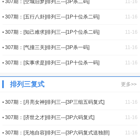
307期：[空城旧梦]排列三---[3P杀二码]
11-16
307期：[五行八卦]排列三---[1P十位杀二码]
11-16
307期：[知己难求]排列三---[1P个位杀二码]
11-16
307期：[气撞三关]排列三---[3P杀一码]
11-16
307期：[实事求是]排列三---[1P十位杀一码]
11-16
排列三复式
更多>>
307期：[月亮女神]排列三---[3P三组五码复式]
11-16
307期：[济世之才]排列三---[3P六码复式]
11-16
307期：[无地自容]排列三---[3P六码复式送独胆]
11-16