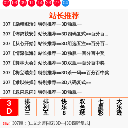
02
03
09
11
14
23
27
04
站长推荐
307【励精图治】特别推荐==3D独胆==
307【怖鸽获安】站长推荐==3D四码复式==百分百...
307【从心开始】站长推荐==3D组选五注==百分百...
307【情深似海】站长推荐==3D独胆==百分百中奖
307【舞林大会】站长推荐==3D双胆==百分百中奖
307【梅宝瑞荣】特别推荐==3D杀一码==百分百中奖
307【难以抉择】特别推荐==3D八码复式==
307【忽闪忽闪】特别推荐==3D独胆==
排
排
快
双
七
大
3
列
列
乐
色
星
乐
D
三
五
8
球
彩
透
307期：[仁义之师]福彩3D---[3D四码复式]