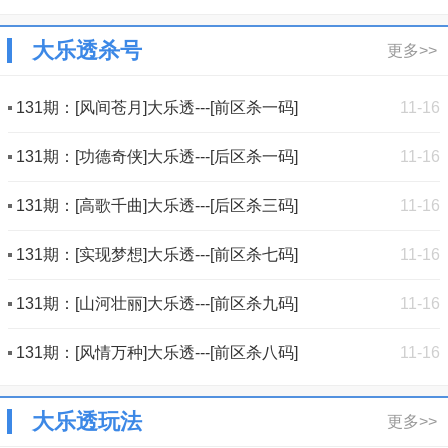
大乐透杀号
更多>>
131期：[风间苍月]大乐透---[前区杀一码]
11-16
131期：[功德奇侠]大乐透---[后区杀一码]
11-16
131期：[高歌千曲]大乐透---[后区杀三码]
11-16
131期：[实现梦想]大乐透---[前区杀七码]
11-16
131期：[山河壮丽]大乐透---[前区杀九码]
11-16
131期：[风情万种]大乐透---[前区杀八码]
11-16
大乐透玩法
更多>>