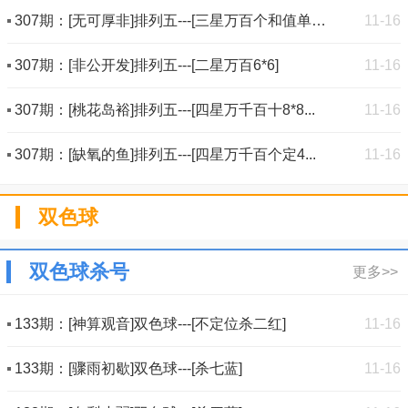
307期：[无可厚非]排列五---[三星万百个和值单双]
11-16
307期：[非公开发]排列五---[二星万百6*6]
11-16
307期：[桃花岛裕]排列五---[四星万千百十8*8...
11-16
307期：[缺氧的鱼]排列五---[四星万千百个定4...
11-16
双色球
双色球杀号
更多>>
133期：[神算观音]双色球---[不定位杀二红]
11-16
133期：[骤雨初歇]双色球---[杀七蓝]
11-16