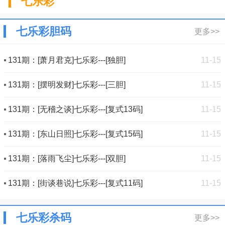
七乐彩
七乐彩胆码
更多>>
131期：[萧月君克]七乐彩---[独胆]
11-15
131期：[摆明发财]七乐彩---[三胆]
11-15
131期：[无稽之谈]七乐彩---[复式13码]
11-15
131期：[东山日照]七乐彩---[复式15码]
11-15
131期：[落雨飞尘]七乐彩---[双胆]
11-15
131期：[街谈巷说]七乐彩---[复式11码]
11-15
七乐彩杀码
更多>>