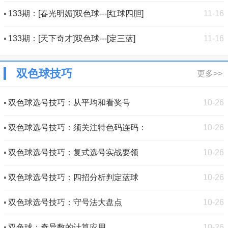
133期：[春光明媚]双色球---[红球四胆]
11-16
133期：[天下奇才]双色球---[定三蓝]
11-16
双色球技巧
更多>>
双色球选号技巧：从平均和看奖号
10-26
双色球选号技巧：须关注特色码连码：
10-26
双色球选号技巧：复式选号实战要领
10-26
双色球选号技巧：四招分析判定蓝球
10-26
双色球选号技巧：守号法大盘点
10-26
双色球：奇异数的计算应用
10-26