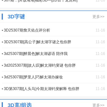
307期：[奔放海海]福彩3D---[2D百十龙虎和]
11-16
3D字谜
更多>>
3D25307期詹天佑点评分析
11-16
3D25307期[高公子]解太湖字谜之包你胖
11-16
3d25307期[醉晨色]解太湖谚语 陪伴我
11-16
3d2025307期[故人叹]解太湖钓叟谜 包你胖
11-16
3d25307期[梦里人]巧解太湖办嫁妆
11-16
3D第307期[人头马]今期太湖钓叟解释 包你胖
11-16
3D直/组选
更多>>