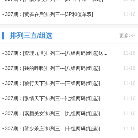
307期：[黄雀在后]排列三---[3P和值单双]
11-16
排列三直/组选
更多>>
307期：[查理九世]排列三---[八组两码(组选)送...
11-16
307期：[钱的呼唤]排列三---[八组两码(组选)]
11-16
307期：[狼行天下]排列三---[三组两码(组选)]
11-16
307期：[纵情天下]排列三---[七组两码(组选)]
11-16
307期：[素颜美女]排列三---[九组两码(组选)]
11-16
307期：[鲨少杀庄]排列三---[十组两码(组选)]
11-16