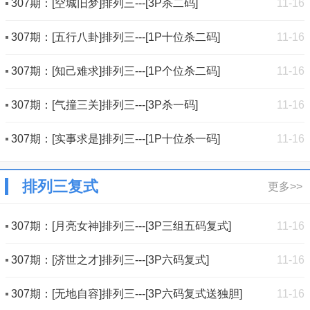
307期：[空城旧梦]排列三---[3P杀二码]
11-16
307期：[五行八卦]排列三---[1P十位杀二码]
11-16
307期：[知己难求]排列三---[1P个位杀二码]
11-16
307期：[气撞三关]排列三---[3P杀一码]
11-16
307期：[实事求是]排列三---[1P十位杀一码]
11-16
排列三复式
更多>>
307期：[月亮女神]排列三---[3P三组五码复式]
11-16
307期：[济世之才]排列三---[3P六码复式]
11-16
307期：[无地自容]排列三---[3P六码复式送独胆]
11-16