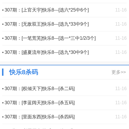
307期：[上官天宇]快乐8---[选六*25中6个]
11-16
307期：[无敌双王]快乐8---[选九*33中9个]
11-16
307期：[一笔荒芜]快乐8---[选一*三中1/2/3个]
11-16
307期：[盛夏流年]快乐8---[选九*30中9个]
11-16
快乐8杀码
更多>>
307期：[权倾天下]快乐8---[杀二码]
11-16
307期：[李蓝阔天]快乐8---[杀五码]
11-16
307期：[里面东西]快乐8---[杀四码]
11-16