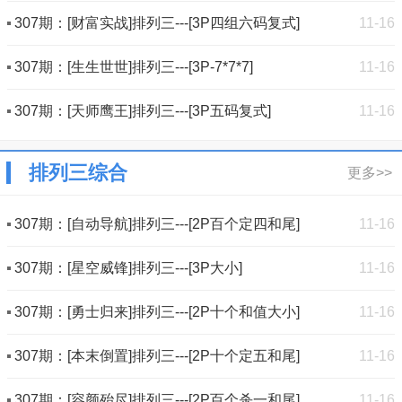
307期：[财富实战]排列三---[3P四组六码复式]
11-16
307期：[生生世世]排列三---[3P-7*7*7]
11-16
307期：[天师鹰王]排列三---[3P五码复式]
11-16
排列三综合
更多>>
307期：[自动导航]排列三---[2P百个定四和尾]
11-16
307期：[星空威锋]排列三---[3P大小]
11-16
307期：[勇士归来]排列三---[2P十个和值大小]
11-16
307期：[本末倒置]排列三---[2P十个定五和尾]
11-16
307期：[容颜殆尽]排列三---[2P百个杀一和尾]
11-16