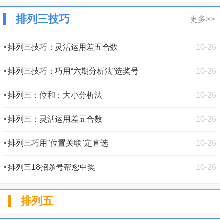
排列三技巧
更多>>
排列三技巧：灵活运用差五合数
10-26
排列三技巧：巧用“六期分析法”选奖号
10-26
排列三：位和：大小分析法
10-26
排列三：灵活运用差五合数
10-26
排列三巧用"位置关联"定直选
10-26
排列三18招杀号帮您中奖
10-26
排列五