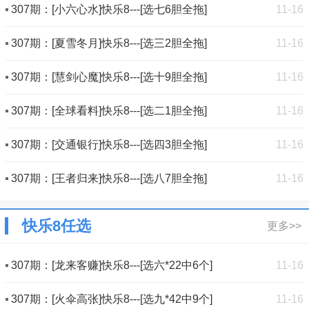
307期：[小六心水]快乐8---[选七6胆全拖]
11-16
307期：[夏雪冬月]快乐8---[选三2胆全拖]
11-16
307期：[慧剑心魔]快乐8---[选十9胆全拖]
11-16
307期：[全球看料]快乐8---[选二1胆全拖]
11-16
307期：[交通银行]快乐8---[选四3胆全拖]
11-16
307期：[王者归来]快乐8---[选八7胆全拖]
11-16
快乐8任选
更多>>
307期：[龙来客赚]快乐8---[选六*22中6个]
11-16
307期：[火伞高张]快乐8---[选九*42中9个]
11-16