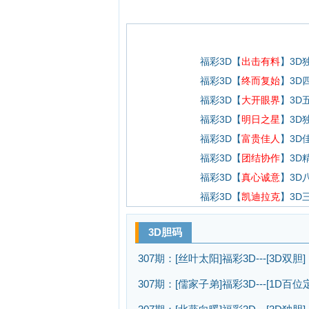
福彩3D【
出击有料
】3D
福彩3D【
终而复始
】3D
福彩3D【
大开眼界
】3D
福彩3D【
明日之星
】3D
福彩3D【
富贵佳人
】3D
福彩3D【
团结协作
】3D
福彩3D【
真心诚意
】3D
福彩3D【
凯迪拉克
】3D
3D胆码
307期：[丝叶太阳]福彩3D---[3D双胆]
307期：[儒家子弟]福彩3D---[1D百位定.