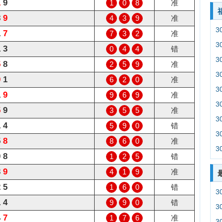
1
9
1
0
8
准
8
9
4
3
9
准
3
1
7
7
3
2
准
3
 3
0
4
4
错
3
5
8
2
5
9
准
3
0
1
6
2
0
准
1
9
9
6
9
准
3
5
9
3
5
5
准
3
 4
5
9
0
错
5
8
8
6
0
准
3
 8
1
2
5
错
3
9
4
1
9
准
 5
1
6
0
错
3
 4
9
9
0
错
3
4
7
1
7
6
准
3