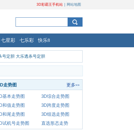
3D彩霸王手机站
|
网站地图
七星彩
七乐彩
快乐8
杀号定胆
大乐透杀号定胆
3D走势图
更多
>>
3D基本走势图
3D综合走势图
3D和值走势图
3D跨度走势图
3D和尾走势图
3D组选走势图
3D试机号走势图
直选形态走势