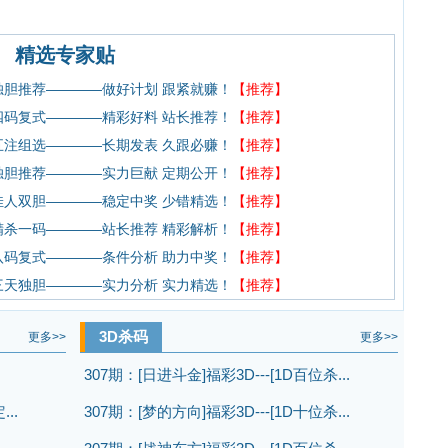
精选专家贴
独胆推荐——
——做好计划 跟紧就赚！
【推荐】
四码复式——
——精彩好料 站长推荐！
【推荐】
五注组选——
——长期发表 久跟必赚！
【推荐】
独胆推荐——
——实力巨献 定期公开！
【推荐】
佳人双胆——
——稳定中奖 少错精选！
【推荐】
精杀一码——
——站长推荐 精彩解析！
【推荐】
八码复式——
——条件分析 助力中奖！
【推荐】
三天独胆——
——实力分析 实力精选！
【推荐】
3D杀码
更多
>>
更多
>>
307期：[日进斗金]福彩3D---[1D百位杀...
..
307期：[梦的方向]福彩3D---[1D十位杀...