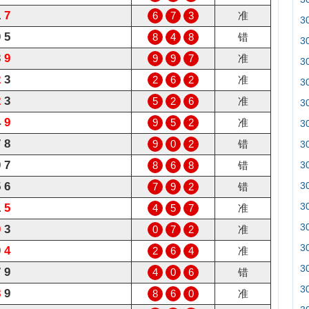
1
7
6
7
3
准
3
 5
8
4
8
错
3
3
9
9
9
7
准
3
2
3
2
6
2
准
3
2
3
5
2
6
准
4
9
9
5
2
准
3
 8
9
0
2
错
3
 7
8
6
8
错
3
 6
3
7
9
2
错
3
1
5
4
5
7
准
3
0
3
0
7
2
准
3
0
4
2
6
4
准
3
 9
4
0
6
错
3
8
9
8
6
0
准