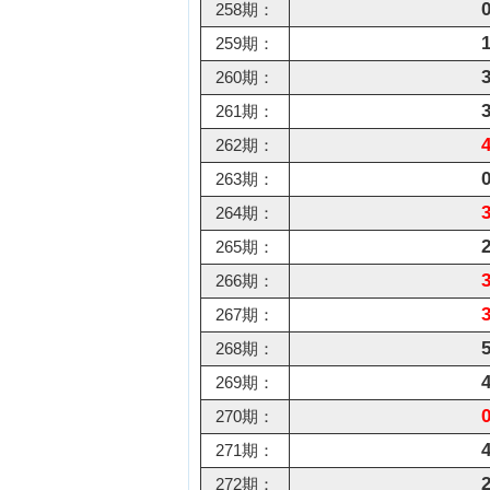
0
258期：
1
259期：
3
260期：
3
261期：
262期：
0
263期：
264期：
265期：
266期：
267期：
5
268期：
4
269期：
270期：
4
271期：
2
272期：