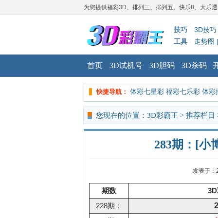
为您提供福彩3D、排列三、排列五、快乐8、大乐
技巧
3D技巧
工具
走势图
首页
3D试机号
3D胆码
3D杀码
体彩七星彩
福彩七乐彩
体彩
快捷导航：
您现在的位置：
3D彩霸王
>
推荐栏目
283期：[小博
发表于：202
期数
3
228期：