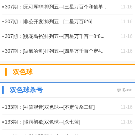
307期：[无可厚非]排列五---[三星万百个和值单双]
11-16
307期：[非公开发]排列五---[二星万百6*6]
11-16
307期：[桃花岛裕]排列五---[四星万千百十8*8...
11-16
307期：[缺氧的鱼]排列五---[四星万千百个定4...
11-16
双色球
双色球杀号
更多>>
133期：[神算观音]双色球---[不定位杀二红]
11-16
133期：[骤雨初歇]双色球---[杀七蓝]
11-16