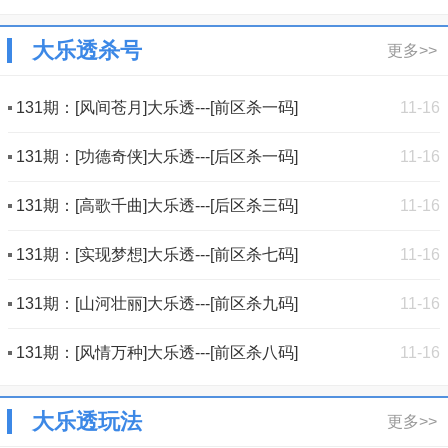
大乐透杀号
更多>>
131期：[风间苍月]大乐透---[前区杀一码]
11-16
131期：[功德奇侠]大乐透---[后区杀一码]
11-16
131期：[高歌千曲]大乐透---[后区杀三码]
11-16
131期：[实现梦想]大乐透---[前区杀七码]
11-16
131期：[山河壮丽]大乐透---[前区杀九码]
11-16
131期：[风情万种]大乐透---[前区杀八码]
11-16
大乐透玩法
更多>>