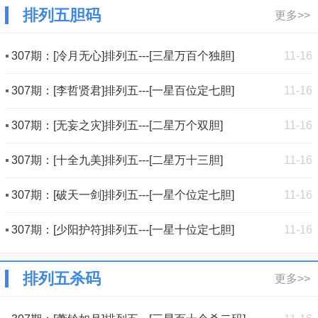
排列五胆码
更多>>
307期：[冷月无心]排列五---[三星万百个独胆]
11-16
307期：[李哲贤君]排列五---[一星百位定七胆]
11-16
307期：[无妄之灾]排列五---[二星万个双胆]
11-16
307期：[十全九美]排列五---[二星万十三胆]
11-16
307期：[破天一剑]排列五---[一星个位定七胆]
11-16
307期：[少阳护符]排列五---[一星十位定七胆]
11-16
排列五杀码
更多>>