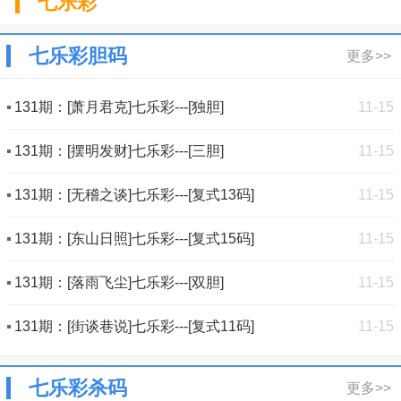
七乐彩
七乐彩胆码
更多>>
131期：[萧月君克]七乐彩---[独胆]
11-15
131期：[摆明发财]七乐彩---[三胆]
11-15
131期：[无稽之谈]七乐彩---[复式13码]
11-15
131期：[东山日照]七乐彩---[复式15码]
11-15
131期：[落雨飞尘]七乐彩---[双胆]
11-15
131期：[街谈巷说]七乐彩---[复式11码]
11-15
七乐彩杀码
更多>>