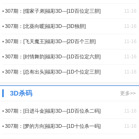
307期：[儒家子弟]福彩3D---[1D百位定三胆]
11-16
307期：[北葵向暖]福彩3D---[3D独胆]
11-16
307期：[飞天魔王]福彩3D---[2D百个三胆]
11-16
307期：[封情舞韵]福彩3D---[1D百位定六胆]
11-16
307期：[总有出头]福彩3D---[1D个位定三胆]
11-16
3D杀码
更多>>
307期：[日进斗金]福彩3D---[1D百位杀二码]
11-16
307期：[梦的方向]福彩3D---[1D十位杀一码]
11-16