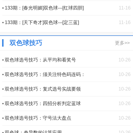
133期：[春光明媚]双色球---[红球四胆]
11-16
133期：[天下奇才]双色球---[定三蓝]
11-16
双色球技巧
更多>>
双色球选号技巧：从平均和看奖号
10-26
双色球选号技巧：须关注特色码连码：
10-26
双色球选号技巧：复式选号实战要领
10-26
双色球选号技巧：四招分析判定蓝球
10-26
双色球选号技巧：守号法大盘点
10-26
双色球：奇异数的计算应用
10-26