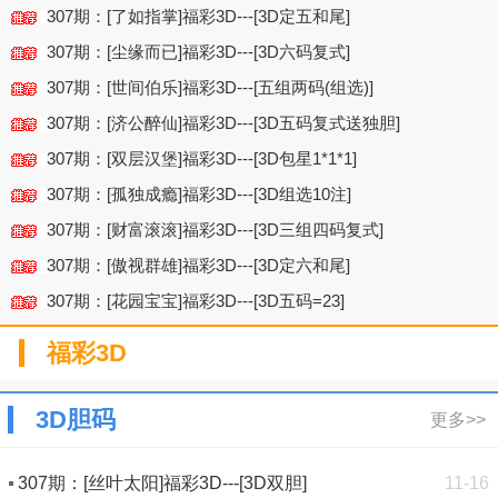
307期：[了如指掌]福彩3D---[3D定五和尾]
307期：[尘缘而已]福彩3D---[3D六码复式]
307期：[世间伯乐]福彩3D---[五组两码(组选)]
307期：[济公醉仙]福彩3D---[3D五码复式送独胆]
307期：[双层汉堡]福彩3D---[3D包星1*1*1]
307期：[孤独成瘾]福彩3D---[3D组选10注]
307期：[财富滚滚]福彩3D---[3D三组四码复式]
307期：[傲视群雄]福彩3D---[3D定六和尾]
307期：[花园宝宝]福彩3D---[3D五码=23]
福彩3D
3D胆码
更多>>
307期：[丝叶太阳]福彩3D---[3D双胆]
11-16