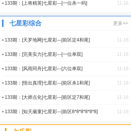
133期：[上将精英]七星彩---[一位杀一码]
11-16
七星彩综合
更多>>
133期：[天罗地网]七星彩---[前区定4和尾]
11-16
133期：[完美实力]七星彩---[一位单双]
11-16
133期：[风雨同舟]七星彩---[六位单双]
11-16
133期：[悟出真理]七星彩---[前区杀1和尾]
11-16
133期：[大师点化]七星彩---[前区定7和尾]
11-16
133期：[知天顽童]七星彩---[前区8*8*8*8*8*8]
11-16