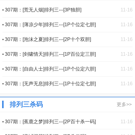
307期：[荒无人烟]排列三---[3P独胆]
11-16
307期：[薄凉少年]排列三---[1P个位定七胆]
11-16
307期：[泡沫之夏]排列三---[2P十个双胆]
11-16
307期：[剑啸情天]排列三---[1P百位定三胆]
11-16
307期：[自由人士]排列三---[1P个位定六胆]
11-16
307期：[无声无息]排列三---[1P十位定七胆]
11-16
排列三杀码
更多>>
307期：[蕉鹿之梦]排列三---[2P百十杀一码]
11-16