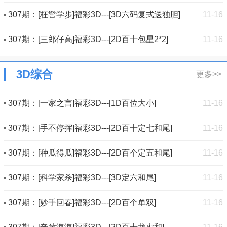
307期：[枉辔学步]福彩3D---[3D六码复式送独胆]
11-16
307期：[三郎仔高]福彩3D---[2D百十包星2*2]
11-16
3D综合
更多>>
307期：[一家之言]福彩3D---[1D百位大小]
11-16
307期：[手不停挥]福彩3D---[2D百十定七和尾]
11-16
307期：[种瓜得瓜]福彩3D---[2D百个定五和尾]
11-16
307期：[科学家杀]福彩3D---[3D定六和尾]
11-16
307期：[妙手回春]福彩3D---[2D百个单双]
11-16