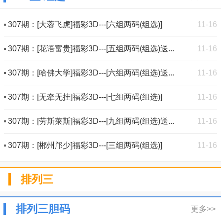
307期：[大蓉飞虎]福彩3D---[六组两码(组选)]
11-16
307期：[花语富贵]福彩3D---[五组两码(组选)送...
11-16
307期：[哈佛大学]福彩3D---[六组两码(组选)送...
11-16
307期：[无牵无挂]福彩3D---[七组两码(组选)]
11-16
307期：[劳斯莱斯]福彩3D---[九组两码(组选)送...
11-16
307期：[郴州邝少]福彩3D---[三组两码(组选)]
11-16
排列三
排列三胆码
更多>>