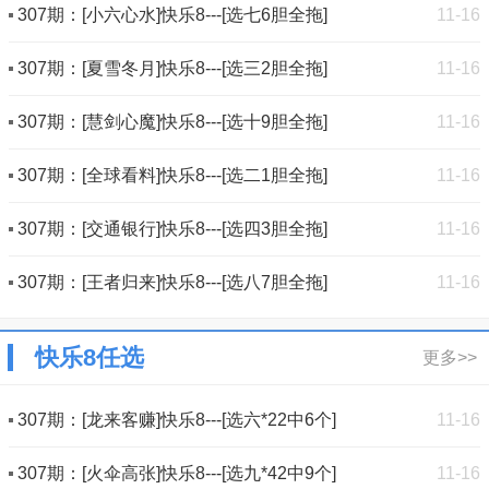
307期：[小六心水]快乐8---[选七6胆全拖]
11-16
307期：[夏雪冬月]快乐8---[选三2胆全拖]
11-16
307期：[慧剑心魔]快乐8---[选十9胆全拖]
11-16
307期：[全球看料]快乐8---[选二1胆全拖]
11-16
307期：[交通银行]快乐8---[选四3胆全拖]
11-16
307期：[王者归来]快乐8---[选八7胆全拖]
11-16
快乐8任选
更多>>
307期：[龙来客赚]快乐8---[选六*22中6个]
11-16
307期：[火伞高张]快乐8---[选九*42中9个]
11-16