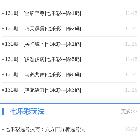
131期：[金牌至尊]七乐彩---[杀1码]
11-15
131期：[晴天霹雳]七乐彩---[杀2码]
11-15
131期：[兵临城下]七乐彩---[杀1码]
11-15
131期：[多愁多病]七乐彩---[杀5码]
11-15
131期：[与鹤共舞]七乐彩---[杀6码]
11-15
131期：[神龙給力]七乐彩---[杀3码]
11-15
七乐彩玩法
更多>>
七乐彩选号技巧：六方面分析选号法
10-26