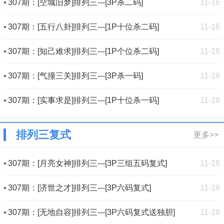
307期：[空城旧梦]排列三---[3P杀二码]
11-16
307期：[五行八卦]排列三---[1P十位杀二码]
11-16
307期：[知己难求]排列三---[1P个位杀二码]
11-16
307期：[气撞三关]排列三---[3P杀一码]
11-16
307期：[实事求是]排列三---[1P十位杀一码]
11-16
排列三复式
更多>>
307期：[月亮女神]排列三---[3P三组五码复式]
11-16
307期：[济世之才]排列三---[3P六码复式]
11-16
307期：[无地自容]排列三---[3P六码复式送独胆]
11-16