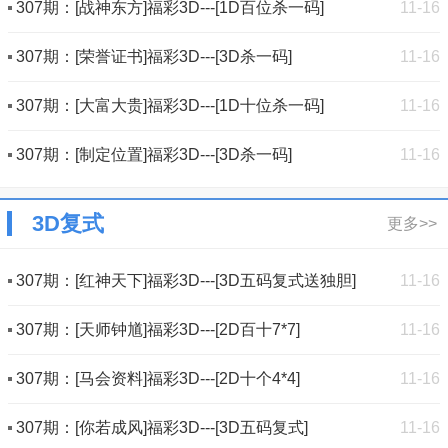
307期：[战神东方]福彩3D---[1D百位杀一码]
11-16
307期：[荣誉证书]福彩3D---[3D杀一码]
11-16
307期：[大富大贵]福彩3D---[1D十位杀一码]
11-16
307期：[制定位置]福彩3D---[3D杀一码]
11-16
3D复式
更多>>
307期：[红神天下]福彩3D---[3D五码复式送独胆]
11-16
307期：[天师钟馗]福彩3D---[2D百十7*7]
11-16
307期：[马会资料]福彩3D---[2D十个4*4]
11-16
307期：[你若成风]福彩3D---[3D五码复式]
11-16