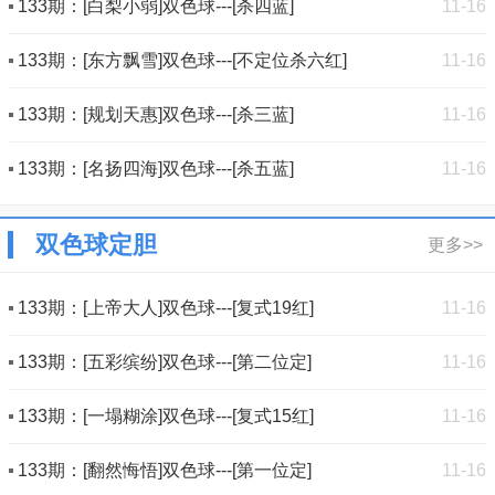
133期：[白梨小弱]双色球---[杀四蓝]
11-16
133期：[东方飘雪]双色球---[不定位杀六红]
11-16
133期：[规划天惠]双色球---[杀三蓝]
11-16
133期：[名扬四海]双色球---[杀五蓝]
11-16
双色球定胆
更多>>
133期：[上帝大人]双色球---[复式19红]
11-16
133期：[五彩缤纷]双色球---[第二位定]
11-16
133期：[一塌糊涂]双色球---[复式15红]
11-16
133期：[翻然悔悟]双色球---[第一位定]
11-16