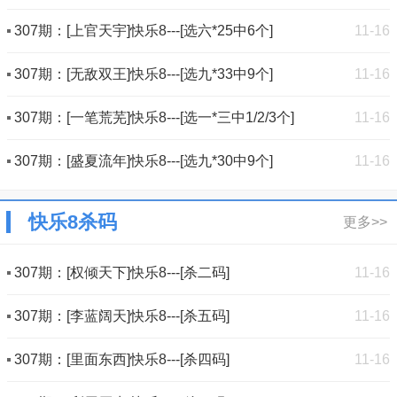
307期：[上官天宇]快乐8---[选六*25中6个]
11-16
307期：[无敌双王]快乐8---[选九*33中9个]
11-16
307期：[一笔荒芜]快乐8---[选一*三中1/2/3个]
11-16
307期：[盛夏流年]快乐8---[选九*30中9个]
11-16
快乐8杀码
更多>>
307期：[权倾天下]快乐8---[杀二码]
11-16
307期：[李蓝阔天]快乐8---[杀五码]
11-16
307期：[里面东西]快乐8---[杀四码]
11-16