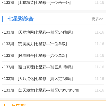
133期：[上将精英]七星彩---[一位杀一码]
11-16
七星彩综合
更多>>
133期：[天罗地网]七星彩---[前区定4和尾]
11-16
133期：[完美实力]七星彩---[一位单双]
11-16
133期：[风雨同舟]七星彩---[六位单双]
11-16
133期：[悟出真理]七星彩---[前区杀1和尾]
11-16
133期：[大师点化]七星彩---[前区定7和尾]
11-16
133期：[知天顽童]七星彩---[前区8*8*8*8*8*8]
11-16