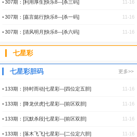
307期：[利用厚生]快乐8---[杀三码]
11-16
307期：[嘉言懿行]快乐8---[杀一码]
11-16
307期：[清风明月]快乐8---[杀六码]
11-16
七星彩
七星彩胆码
更多>>
133期：[待时而动]七星彩---[四位定五胆]
11-16
133期：[降龙伏虎]七星彩---[前区双胆]
11-16
133期：[沉默杀段]七星彩---[前区双胆]
11-16
133期：[落木飞飞]七星彩---[二位定六胆]
11-16