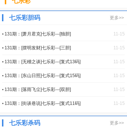
七乐彩
七乐彩胆码
更多>>
131期：[萧月君克]七乐彩---[独胆]
11-15
131期：[摆明发财]七乐彩---[三胆]
11-15
131期：[无稽之谈]七乐彩---[复式13码]
11-15
131期：[东山日照]七乐彩---[复式15码]
11-15
131期：[落雨飞尘]七乐彩---[双胆]
11-15
131期：[街谈巷说]七乐彩---[复式11码]
11-15
七乐彩杀码
更多>>