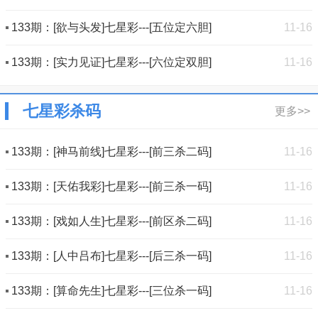
133期：[欲与头发]七星彩---[五位定六胆]
11-16
133期：[实力见证]七星彩---[六位定双胆]
11-16
七星彩杀码
更多>>
133期：[神马前线]七星彩---[前三杀二码]
11-16
133期：[天佑我彩]七星彩---[前三杀一码]
11-16
133期：[戏如人生]七星彩---[前区杀二码]
11-16
133期：[人中吕布]七星彩---[后三杀一码]
11-16
133期：[算命先生]七星彩---[三位杀一码]
11-16