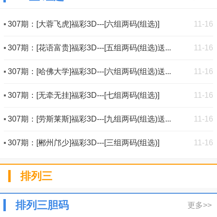
307期：[大蓉飞虎]福彩3D---[六组两码(组选)]
11-16
307期：[花语富贵]福彩3D---[五组两码(组选)送...
11-16
307期：[哈佛大学]福彩3D---[六组两码(组选)送...
11-16
307期：[无牵无挂]福彩3D---[七组两码(组选)]
11-16
307期：[劳斯莱斯]福彩3D---[九组两码(组选)送...
11-16
307期：[郴州邝少]福彩3D---[三组两码(组选)]
11-16
排列三
排列三胆码
更多>>