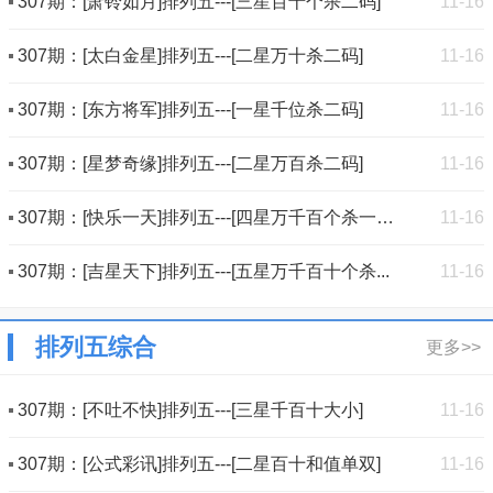
307期：[萧铃如月]排列五---[三星百十个杀二码]
11-16
307期：[太白金星]排列五---[二星万十杀二码]
11-16
307期：[东方将军]排列五---[一星千位杀二码]
11-16
307期：[星梦奇缘]排列五---[二星万百杀二码]
11-16
307期：[快乐一天]排列五---[四星万千百个杀一码]
11-16
307期：[吉星天下]排列五---[五星万千百十个杀...
11-16
排列五综合
更多>>
307期：[不吐不快]排列五---[三星千百十大小]
11-16
307期：[公式彩讯]排列五---[二星百十和值单双]
11-16