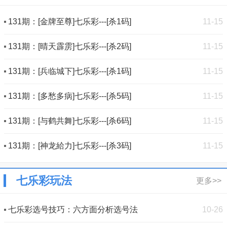
131期：[金牌至尊]七乐彩---[杀1码]
11-15
131期：[晴天霹雳]七乐彩---[杀2码]
11-15
131期：[兵临城下]七乐彩---[杀1码]
11-15
131期：[多愁多病]七乐彩---[杀5码]
11-15
131期：[与鹤共舞]七乐彩---[杀6码]
11-15
131期：[神龙給力]七乐彩---[杀3码]
11-15
七乐彩玩法
更多>>
七乐彩选号技巧：六方面分析选号法
10-26