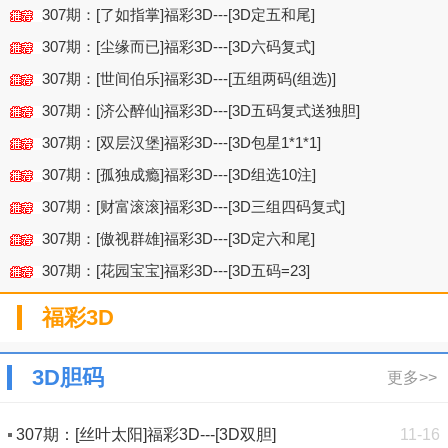
307期：[了如指掌]福彩3D---[3D定五和尾]
307期：[尘缘而已]福彩3D---[3D六码复式]
307期：[世间伯乐]福彩3D---[五组两码(组选)]
307期：[济公醉仙]福彩3D---[3D五码复式送独胆]
307期：[双层汉堡]福彩3D---[3D包星1*1*1]
307期：[孤独成瘾]福彩3D---[3D组选10注]
307期：[财富滚滚]福彩3D---[3D三组四码复式]
307期：[傲视群雄]福彩3D---[3D定六和尾]
307期：[花园宝宝]福彩3D---[3D五码=23]
福彩3D
3D胆码
更多>>
307期：[丝叶太阳]福彩3D---[3D双胆]
11-16