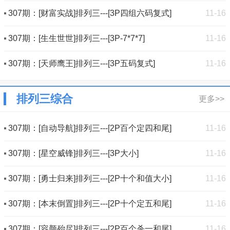
307期：[财富实战]排列三---[3P四组六码复式]
11-16
307期：[生生世世]排列三---[3P-7*7*7]
11-16
307期：[天师鹰王]排列三---[3P五码复式]
11-16
排列三综合
更多>>
307期：[自动导航]排列三---[2P百个定四和尾]
11-16
307期：[星空威锋]排列三---[3P大小]
11-16
307期：[勇士归来]排列三---[2P十个和值大小]
11-16
307期：[本末倒置]排列三---[2P十个定五和尾]
11-16
307期：[容颜殆尽]排列三---[2P百个杀一和尾]
11-16