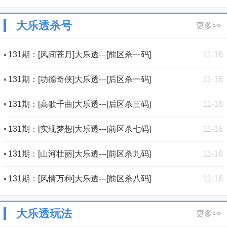
大乐透杀号
更多>>
131期：[风间苍月]大乐透---[前区杀一码]
11-16
131期：[功德奇侠]大乐透---[后区杀一码]
11-16
131期：[高歌千曲]大乐透---[后区杀三码]
11-16
131期：[实现梦想]大乐透---[前区杀七码]
11-16
131期：[山河壮丽]大乐透---[前区杀九码]
11-16
131期：[风情万种]大乐透---[前区杀八码]
11-16
大乐透玩法
更多>>