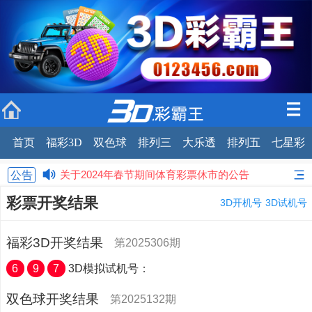
首页
福彩3D
双色球
排列三
大乐透
排列五
七星彩
七乐彩
快乐8
开奖结果
走势图
公告
关于2024年春节期间体育彩票休市的公告
公告
财政部关于2025年彩票市场休市安排...
彩票开奖结果
3D开机号
3D试机号
福彩3D开奖结果
第2025306期
6
9
7
3D模拟试机号：
双色球开奖结果
第2025132期