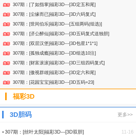
307期：[了如指掌]福彩3D---[3D定五和尾]
307期：[尘缘而已]福彩3D---[3D六码复式]
307期：[世间伯乐]福彩3D---[五组两码(组选)]
307期：[济公醉仙]福彩3D---[3D五码复式送独胆]
307期：[双层汉堡]福彩3D---[3D包星1*1*1]
307期：[孤独成瘾]福彩3D---[3D组选10注]
307期：[财富滚滚]福彩3D---[3D三组四码复式]
307期：[傲视群雄]福彩3D---[3D定六和尾]
307期：[花园宝宝]福彩3D---[3D五码=23]
福彩3D
3D胆码
更多>>
307期：[丝叶太阳]福彩3D---[3D双胆]
11-16