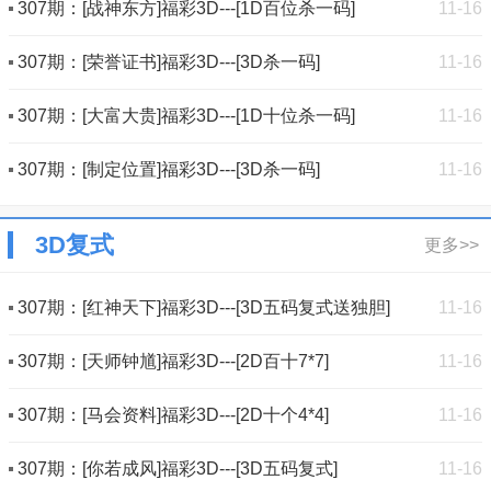
307期：[战神东方]福彩3D---[1D百位杀一码]
11-16
307期：[荣誉证书]福彩3D---[3D杀一码]
11-16
307期：[大富大贵]福彩3D---[1D十位杀一码]
11-16
307期：[制定位置]福彩3D---[3D杀一码]
11-16
3D复式
更多>>
307期：[红神天下]福彩3D---[3D五码复式送独胆]
11-16
307期：[天师钟馗]福彩3D---[2D百十7*7]
11-16
307期：[马会资料]福彩3D---[2D十个4*4]
11-16
307期：[你若成风]福彩3D---[3D五码复式]
11-16