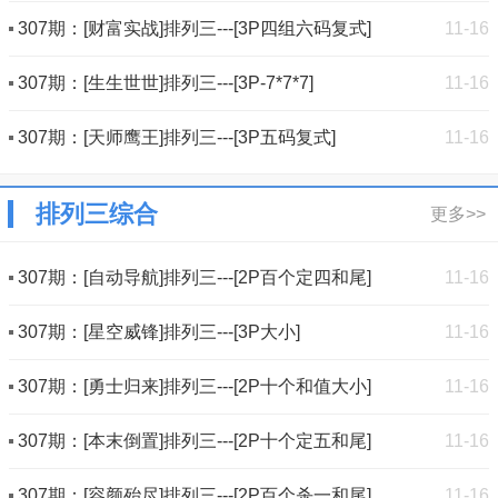
307期：[财富实战]排列三---[3P四组六码复式]
11-16
307期：[生生世世]排列三---[3P-7*7*7]
11-16
307期：[天师鹰王]排列三---[3P五码复式]
11-16
排列三综合
更多>>
307期：[自动导航]排列三---[2P百个定四和尾]
11-16
307期：[星空威锋]排列三---[3P大小]
11-16
307期：[勇士归来]排列三---[2P十个和值大小]
11-16
307期：[本末倒置]排列三---[2P十个定五和尾]
11-16
307期：[容颜殆尽]排列三---[2P百个杀一和尾]
11-16