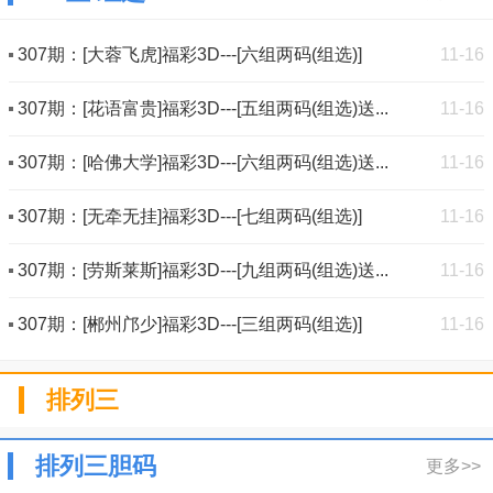
307期：[大蓉飞虎]福彩3D---[六组两码(组选)]
11-16
307期：[花语富贵]福彩3D---[五组两码(组选)送...
11-16
307期：[哈佛大学]福彩3D---[六组两码(组选)送...
11-16
307期：[无牵无挂]福彩3D---[七组两码(组选)]
11-16
307期：[劳斯莱斯]福彩3D---[九组两码(组选)送...
11-16
307期：[郴州邝少]福彩3D---[三组两码(组选)]
11-16
排列三
排列三胆码
更多>>