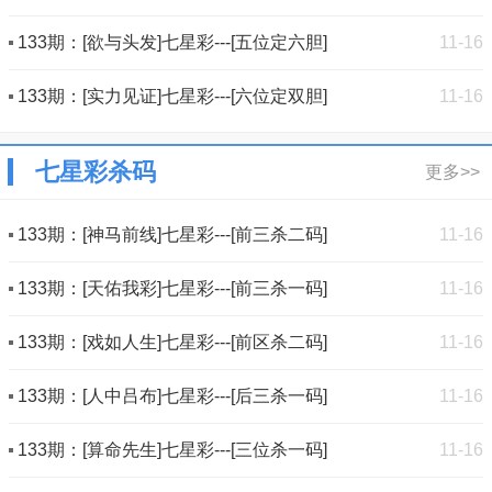
133期：[欲与头发]七星彩---[五位定六胆]
11-16
133期：[实力见证]七星彩---[六位定双胆]
11-16
七星彩杀码
更多>>
133期：[神马前线]七星彩---[前三杀二码]
11-16
133期：[天佑我彩]七星彩---[前三杀一码]
11-16
133期：[戏如人生]七星彩---[前区杀二码]
11-16
133期：[人中吕布]七星彩---[后三杀一码]
11-16
133期：[算命先生]七星彩---[三位杀一码]
11-16