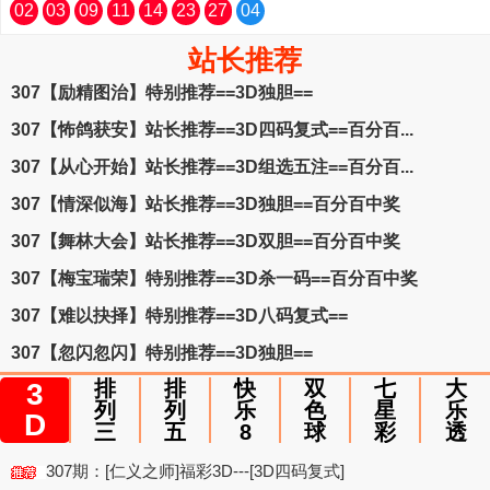
02
03
09
11
14
23
27
04
站长推荐
307【励精图治】特别推荐==3D独胆==
307【怖鸽获安】站长推荐==3D四码复式==百分百...
307【从心开始】站长推荐==3D组选五注==百分百...
307【情深似海】站长推荐==3D独胆==百分百中奖
307【舞林大会】站长推荐==3D双胆==百分百中奖
307【梅宝瑞荣】特别推荐==3D杀一码==百分百中奖
307【难以抉择】特别推荐==3D八码复式==
307【忽闪忽闪】特别推荐==3D独胆==
排
排
快
双
七
大
3
列
列
乐
色
星
乐
D
三
五
8
球
彩
透
307期：[仁义之师]福彩3D---[3D四码复式]