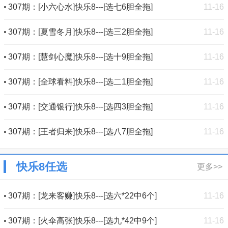
307期：[小六心水]快乐8---[选七6胆全拖]
11-16
307期：[夏雪冬月]快乐8---[选三2胆全拖]
11-16
307期：[慧剑心魔]快乐8---[选十9胆全拖]
11-16
307期：[全球看料]快乐8---[选二1胆全拖]
11-16
307期：[交通银行]快乐8---[选四3胆全拖]
11-16
307期：[王者归来]快乐8---[选八7胆全拖]
11-16
快乐8任选
更多>>
307期：[龙来客赚]快乐8---[选六*22中6个]
11-16
307期：[火伞高张]快乐8---[选九*42中9个]
11-16