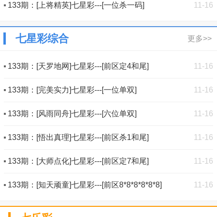
133期：[上将精英]七星彩---[一位杀一码]
11-16
七星彩综合
更多>>
133期：[天罗地网]七星彩---[前区定4和尾]
11-16
133期：[完美实力]七星彩---[一位单双]
11-16
133期：[风雨同舟]七星彩---[六位单双]
11-16
133期：[悟出真理]七星彩---[前区杀1和尾]
11-16
133期：[大师点化]七星彩---[前区定7和尾]
11-16
133期：[知天顽童]七星彩---[前区8*8*8*8*8*8]
11-16