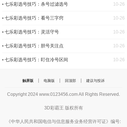
七乐彩选号技巧：杀号过滤选号
10-26
七乐彩选号技巧：看号三字窍
10-26
七乐彩选号技巧：灵活守号
10-26
七乐彩选号技巧：胆号关注点
10-26
七乐彩选号技巧：盯住冷号区间
10-26
|
|
|
触屏版
电脑版
回顶部
建议与投诉
Copyright 2024 www.0123456.com All Rights Reserved.
3D彩霸王 版权所有
《中华人民共和国电信与信息服务业务经营许可证》编号: