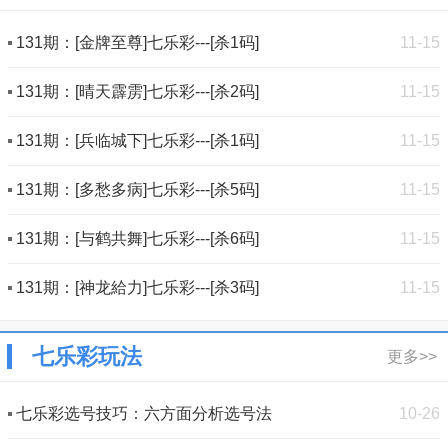
131期：[金牌至尊]七乐彩---[杀1码]
11-15
131期：[晴天霹雳]七乐彩---[杀2码]
11-15
131期：[兵临城下]七乐彩---[杀1码]
11-15
131期：[多愁多病]七乐彩---[杀5码]
11-15
131期：[与鹤共舞]七乐彩---[杀6码]
11-15
131期：[神龙給力]七乐彩---[杀3码]
11-15
七乐彩玩法
更多>>
七乐彩选号技巧：六方面分析选号法
10-26