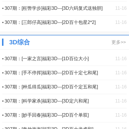
307期：[枉辔学步]福彩3D---[3D六码复式送独胆]
11-16
307期：[三郎仔高]福彩3D---[2D百十包星2*2]
11-16
3D综合
更多>>
307期：[一家之言]福彩3D---[1D百位大小]
11-16
307期：[手不停挥]福彩3D---[2D百十定七和尾]
11-16
307期：[种瓜得瓜]福彩3D---[2D百个定五和尾]
11-16
307期：[科学家杀]福彩3D---[3D定六和尾]
11-16
307期：[妙手回春]福彩3D---[2D百个单双]
11-16