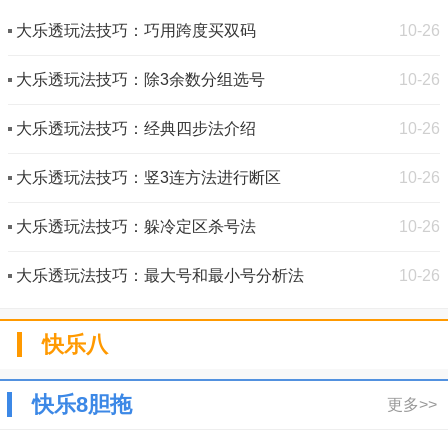
大乐透玩法技巧：巧用跨度买双码
10-26
大乐透玩法技巧：除3余数分组选号
10-26
大乐透玩法技巧：经典四步法介绍
10-26
大乐透玩法技巧：竖3连方法进行断区
10-26
大乐透玩法技巧：躲冷定区杀号法
10-26
大乐透玩法技巧：最大号和最小号分析法
10-26
快乐八
快乐8胆拖
更多>>