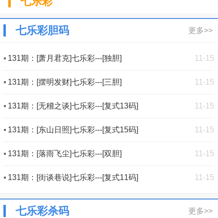
七乐彩
七乐彩胆码
更多>>
131期：[萧月君克]七乐彩---[独胆]
11-15
131期：[摆明发财]七乐彩---[三胆]
11-15
131期：[无稽之谈]七乐彩---[复式13码]
11-15
131期：[东山日照]七乐彩---[复式15码]
11-15
131期：[落雨飞尘]七乐彩---[双胆]
11-15
131期：[街谈巷说]七乐彩---[复式11码]
11-15
七乐彩杀码
更多>>