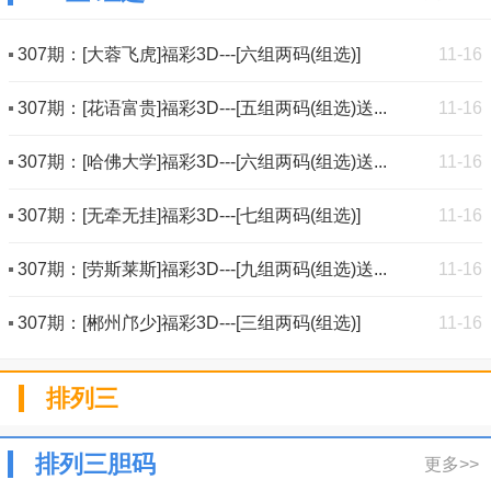
307期：[大蓉飞虎]福彩3D---[六组两码(组选)]
11-16
307期：[花语富贵]福彩3D---[五组两码(组选)送...
11-16
307期：[哈佛大学]福彩3D---[六组两码(组选)送...
11-16
307期：[无牵无挂]福彩3D---[七组两码(组选)]
11-16
307期：[劳斯莱斯]福彩3D---[九组两码(组选)送...
11-16
307期：[郴州邝少]福彩3D---[三组两码(组选)]
11-16
排列三
排列三胆码
更多>>