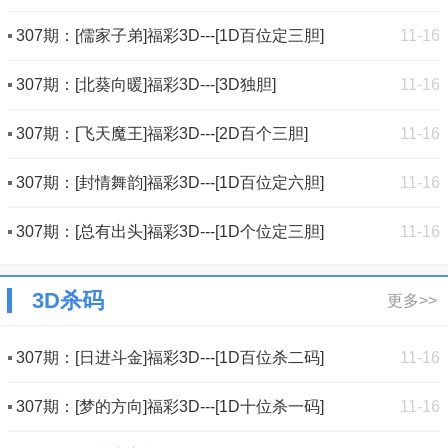
307期：[儒家子弟]福彩3D---[1D百位定三胆]
11-16
307期：[北葵向暖]福彩3D---[3D独胆]
11-16
307期：[飞天魔王]福彩3D---[2D百个三胆]
11-16
307期：[封情舞韵]福彩3D---[1D百位定六胆]
11-16
307期：[总有出头]福彩3D---[1D个位定三胆]
11-16
3D杀码
更多>>
307期：[日进斗金]福彩3D---[1D百位杀二码]
11-16
307期：[梦的方向]福彩3D---[1D十位杀一码]
11-16