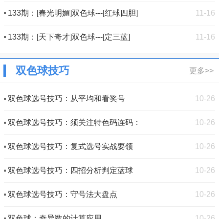
133期：[春光明媚]双色球---[红球四胆]
11-16
133期：[天下奇才]双色球---[定三蓝]
11-16
双色球技巧
更多>>
双色球选号技巧：从平均和看奖号
10-26
双色球选号技巧：须关注特色码连码：
10-26
双色球选号技巧：复式选号实战要领
10-26
双色球选号技巧：四招分析判定蓝球
10-26
双色球选号技巧：守号法大盘点
10-26
双色球：奇异数的计算应用
10-26