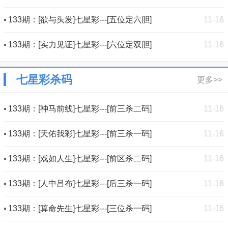
133期：[欲与头发]七星彩---[五位定六胆]
11-16
133期：[实力见证]七星彩---[六位定双胆]
11-16
七星彩杀码
更多>>
133期：[神马前线]七星彩---[前三杀二码]
11-16
133期：[天佑我彩]七星彩---[前三杀一码]
11-16
133期：[戏如人生]七星彩---[前区杀二码]
11-16
133期：[人中吕布]七星彩---[后三杀一码]
11-16
133期：[算命先生]七星彩---[三位杀一码]
11-16