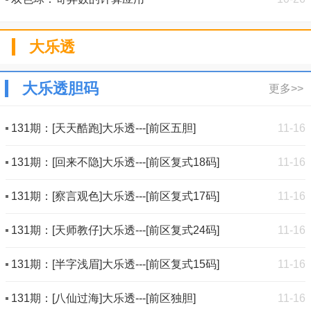
大乐透
大乐透胆码
更多>>
131期：[天天酷跑]大乐透---[前区五胆]
11-16
131期：[回来不隐]大乐透---[前区复式18码]
11-16
131期：[察言观色]大乐透---[前区复式17码]
11-16
131期：[天师教仔]大乐透---[前区复式24码]
11-16
131期：[半字浅眉]大乐透---[前区复式15码]
11-16
131期：[八仙过海]大乐透---[前区独胆]
11-16