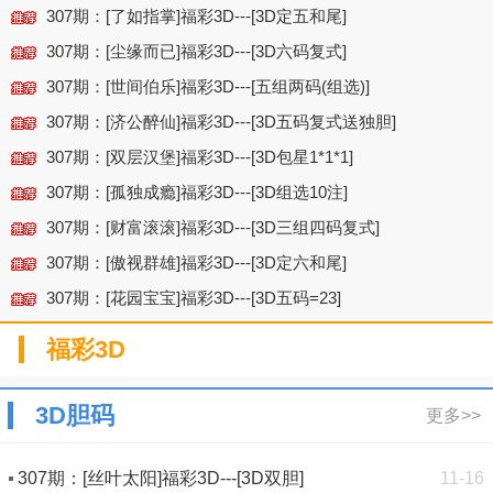
307期：[了如指掌]福彩3D---[3D定五和尾]
307期：[尘缘而已]福彩3D---[3D六码复式]
307期：[世间伯乐]福彩3D---[五组两码(组选)]
307期：[济公醉仙]福彩3D---[3D五码复式送独胆]
307期：[双层汉堡]福彩3D---[3D包星1*1*1]
307期：[孤独成瘾]福彩3D---[3D组选10注]
307期：[财富滚滚]福彩3D---[3D三组四码复式]
307期：[傲视群雄]福彩3D---[3D定六和尾]
307期：[花园宝宝]福彩3D---[3D五码=23]
福彩3D
3D胆码
更多>>
307期：[丝叶太阳]福彩3D---[3D双胆]
11-16