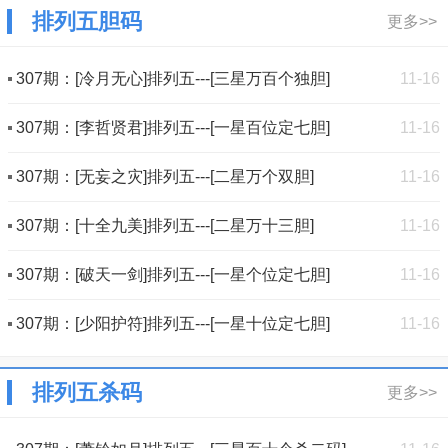
排列五胆码
更多>>
307期：[冷月无心]排列五---[三星万百个独胆]
11-16
307期：[李哲贤君]排列五---[一星百位定七胆]
11-16
307期：[无妄之灾]排列五---[二星万个双胆]
11-16
307期：[十全九美]排列五---[二星万十三胆]
11-16
307期：[破天一剑]排列五---[一星个位定七胆]
11-16
307期：[少阳护符]排列五---[一星十位定七胆]
11-16
排列五杀码
更多>>