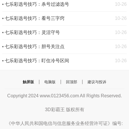
七乐彩选号技巧：杀号过滤选号
10-26
七乐彩选号技巧：看号三字窍
10-26
七乐彩选号技巧：灵活守号
10-26
七乐彩选号技巧：胆号关注点
10-26
七乐彩选号技巧：盯住冷号区间
10-26
|
|
|
触屏版
电脑版
回顶部
建议与投诉
Copyright 2024 www.0123456.com All Rights Reserved.
3D彩霸王 版权所有
《中华人民共和国电信与信息服务业务经营许可证》编号: