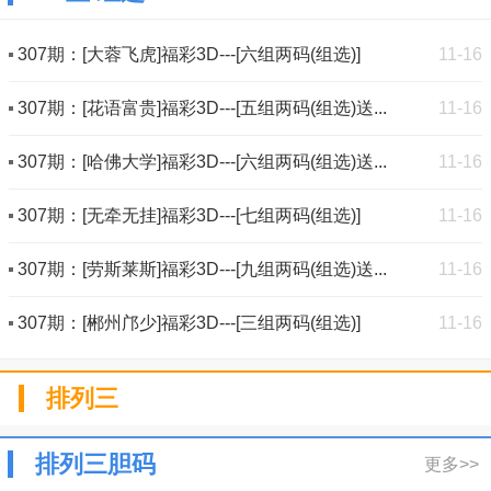
307期：[大蓉飞虎]福彩3D---[六组两码(组选)]
11-16
307期：[花语富贵]福彩3D---[五组两码(组选)送...
11-16
307期：[哈佛大学]福彩3D---[六组两码(组选)送...
11-16
307期：[无牵无挂]福彩3D---[七组两码(组选)]
11-16
307期：[劳斯莱斯]福彩3D---[九组两码(组选)送...
11-16
307期：[郴州邝少]福彩3D---[三组两码(组选)]
11-16
排列三
排列三胆码
更多>>