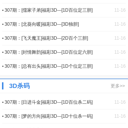
307期：[儒家子弟]福彩3D---[1D百位定三胆]
11-16
307期：[北葵向暖]福彩3D---[3D独胆]
11-16
307期：[飞天魔王]福彩3D---[2D百个三胆]
11-16
307期：[封情舞韵]福彩3D---[1D百位定六胆]
11-16
307期：[总有出头]福彩3D---[1D个位定三胆]
11-16
3D杀码
更多>>
307期：[日进斗金]福彩3D---[1D百位杀二码]
11-16
307期：[梦的方向]福彩3D---[1D十位杀一码]
11-16