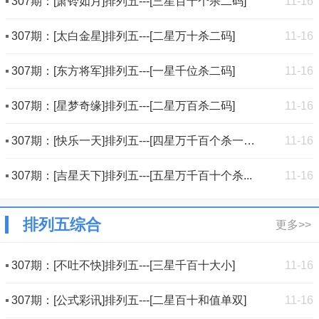
307期：[萧铃如月]排列五---[三星百十个杀二码]
11-16
307期：[太白金星]排列五---[二星万十杀二码]
11-16
307期：[东方将军]排列五---[一星千位杀二码]
11-16
307期：[星梦奇缘]排列五---[二星万百杀二码]
11-16
307期：[快乐一天]排列五---[四星万千百个杀一码]
11-16
307期：[吉星天下]排列五---[五星万千百十个杀...
11-16
排列五综合
更多>>
307期：[不吐不快]排列五---[三星千百十大小]
11-16
307期：[公式彩讯]排列五---[二星百十和值单双]
11-16