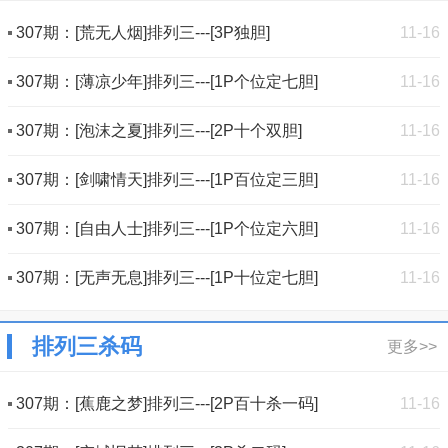
307期：[荒无人烟]排列三---[3P独胆]
11-16
307期：[薄凉少年]排列三---[1P个位定七胆]
11-16
307期：[泡沫之夏]排列三---[2P十个双胆]
11-16
307期：[剑啸情天]排列三---[1P百位定三胆]
11-16
307期：[自由人士]排列三---[1P个位定六胆]
11-16
307期：[无声无息]排列三---[1P十位定七胆]
11-16
排列三杀码
更多>>
307期：[蕉鹿之梦]排列三---[2P百十杀一码]
11-16