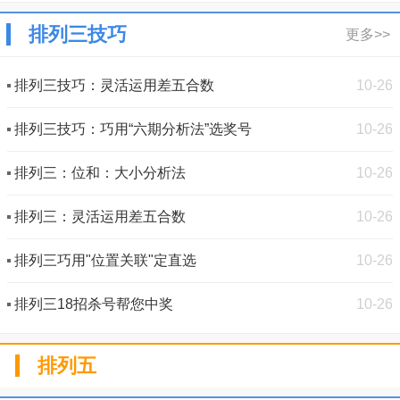
排列三技巧
更多>>
排列三技巧：灵活运用差五合数
10-26
排列三技巧：巧用“六期分析法”选奖号
10-26
排列三：位和：大小分析法
10-26
排列三：灵活运用差五合数
10-26
排列三巧用"位置关联"定直选
10-26
排列三18招杀号帮您中奖
10-26
排列五