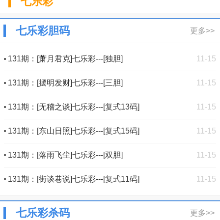
七乐彩
七乐彩胆码
更多>>
131期：[萧月君克]七乐彩---[独胆]
11-15
131期：[摆明发财]七乐彩---[三胆]
11-15
131期：[无稽之谈]七乐彩---[复式13码]
11-15
131期：[东山日照]七乐彩---[复式15码]
11-15
131期：[落雨飞尘]七乐彩---[双胆]
11-15
131期：[街谈巷说]七乐彩---[复式11码]
11-15
七乐彩杀码
更多>>