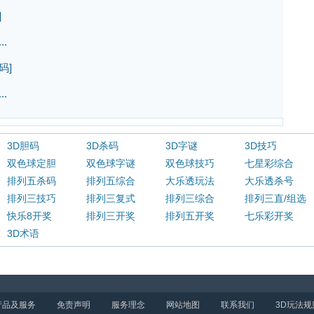
]
.
码]
.
3D胆码
3D杀码
3D字谜
3D技巧
双色球定胆
双色球字谜
双色球技巧
七星彩综合
排列五杀码
排列五综合
大乐透玩法
大乐透杀号
排列三技巧
排列三复式
排列三综合
排列三直/组选
快乐8开奖
排列三开奖
排列五开奖
七乐彩开奖
3D术语
产品及服务
免责声明
服务理念
网站地图
联系我们
3D玩法规