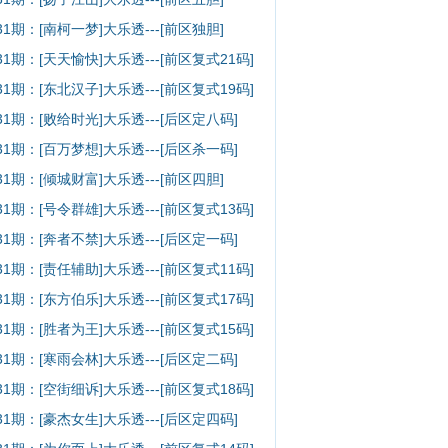
31期：[南柯一梦]大乐透---[前区独胆]
31期：[天天愉快]大乐透---[前区复式21码]
31期：[东北汉子]大乐透---[前区复式19码]
31期：[败给时光]大乐透---[后区定八码]
31期：[百万梦想]大乐透---[后区杀一码]
31期：[倾城财富]大乐透---[前区四胆]
31期：[号令群雄]大乐透---[前区复式13码]
31期：[奔者不禁]大乐透---[后区定一码]
31期：[责任辅助]大乐透---[前区复式11码]
31期：[东方伯乐]大乐透---[前区复式17码]
31期：[胜者为王]大乐透---[前区复式15码]
31期：[寒雨会林]大乐透---[后区定二码]
31期：[空街细诉]大乐透---[前区复式18码]
31期：[豪杰女生]大乐透---[后区定四码]