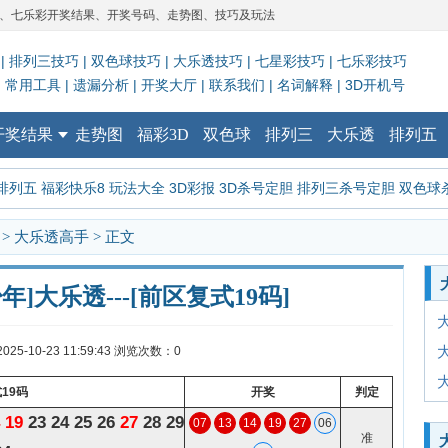
透、七乐彩开奖结果、开奖号码、走势图、技巧及玩法
|
排列三技巧
|
双色球技巧
|
大乐透技巧
|
七星彩技巧
|
七乐彩技巧
|
常用工具
|
遗漏分析
|
开奖大厅
|
联系我们
|
名词解释
|
3D开机号
开奖结果
走势图
福彩3D
双色球
排列三
大乐透
排列五
排列五
福彩快乐8
玩法大全
3D彩报
3D杀号定胆
排列三杀号定胆
双色球
>
大乐透高手
> 正文
年]大乐透---[前区复式19码]
5-10-23 11:59:43
浏览次数：
0
19码
开奖
判定
19
23 24 25 26
27
28 29
07
13
14
19
27
06
准