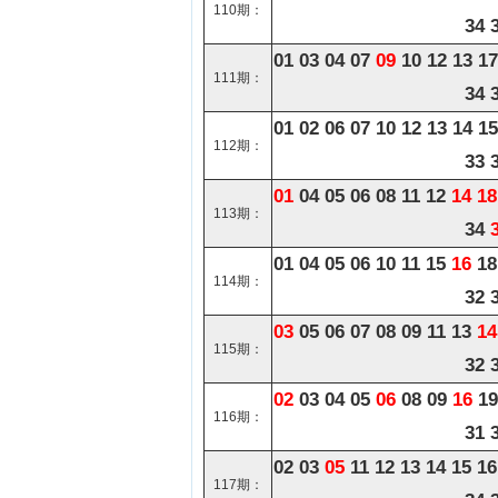
110期：
34 
01 03 04 07
09
10 12 13 1
111期：
34 
01 02 06 07 10 12 13 14 1
112期：
33 
01
04 05 06 08 11 12
14
18
113期：
34
01 04 05 06 10 11 15
16
18 
114期：
32 
03
05 06 07 08 09 11 13
14
115期：
32 
02
03 04 05
06
08 09
16
19
116期：
31 
02 03
05
11 12 13 14 15 16
117期：