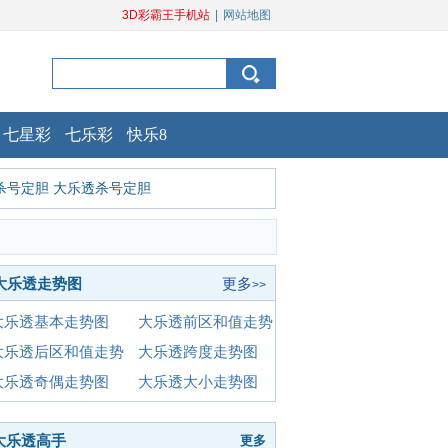
3D彩霸王手机站
|
网站地图
七星彩
七乐彩
快乐8
杀号定胆
大乐透杀号定胆
大乐透走势图
更多
>>
大乐透基本走势图
大乐透前区和值走势
大乐透后区和值走势
大乐透跨度走势图
大乐透奇偶走势图
大乐透大小走势图
大乐透高手
更多