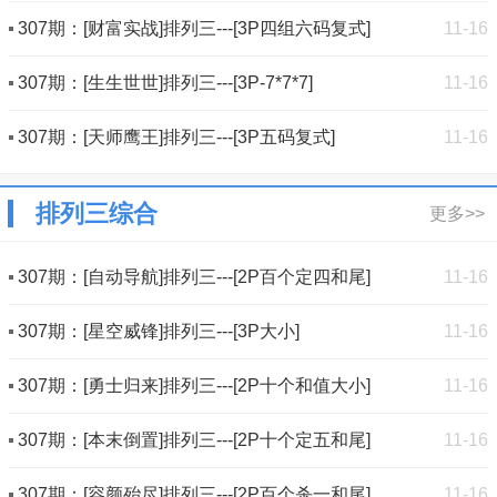
307期：[财富实战]排列三---[3P四组六码复式]
11-16
307期：[生生世世]排列三---[3P-7*7*7]
11-16
307期：[天师鹰王]排列三---[3P五码复式]
11-16
排列三综合
更多>>
307期：[自动导航]排列三---[2P百个定四和尾]
11-16
307期：[星空威锋]排列三---[3P大小]
11-16
307期：[勇士归来]排列三---[2P十个和值大小]
11-16
307期：[本末倒置]排列三---[2P十个定五和尾]
11-16
307期：[容颜殆尽]排列三---[2P百个杀一和尾]
11-16