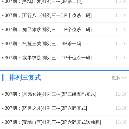
307期：[空城旧梦]排列三---[3P杀二码]
11-16
307期：[五行八卦]排列三---[1P十位杀二码]
11-16
307期：[知己难求]排列三---[1P个位杀二码]
11-16
307期：[气撞三关]排列三---[3P杀一码]
11-16
307期：[实事求是]排列三---[1P十位杀一码]
11-16
排列三复式
更多>>
307期：[月亮女神]排列三---[3P三组五码复式]
11-16
307期：[济世之才]排列三---[3P六码复式]
11-16
307期：[无地自容]排列三---[3P六码复式送独胆]
11-16