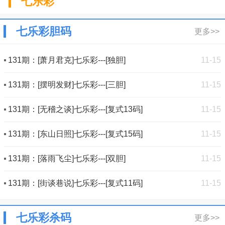
七乐彩
七乐彩胆码
更多>>
131期：[萧月君克]七乐彩---[独胆]
11-15
131期：[摆明发财]七乐彩---[三胆]
11-15
131期：[无稽之谈]七乐彩---[复式13码]
11-15
131期：[东山日照]七乐彩---[复式15码]
11-15
131期：[落雨飞尘]七乐彩---[双胆]
11-15
131期：[街谈巷说]七乐彩---[复式11码]
11-15
七乐彩杀码
更多>>