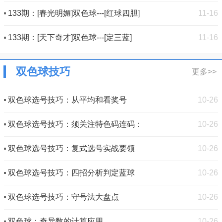
133期：[春光明媚]双色球---[红球四胆]
11-16
133期：[天下奇才]双色球---[定三蓝]
11-16
双色球技巧
更多>>
双色球选号技巧：从平均和看奖号
10-26
双色球选号技巧：须关注特色码连码：
10-26
双色球选号技巧：复式选号实战要领
10-26
双色球选号技巧：四招分析判定蓝球
10-26
双色球选号技巧：守号法大盘点
10-26
双色球：奇异数的计算应用
10-26