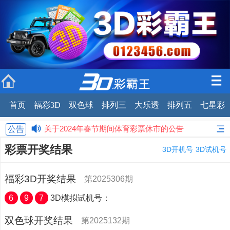
首页
福彩3D
双色球
排列三
大乐透
排列五
七星彩
七乐彩
快乐8
开奖结果
走势图
公告
关于2024年春节期间体育彩票休市的公告
公告
财政部关于2025年彩票市场休市安排...
彩票开奖结果
3D开机号
3D试机号
福彩3D开奖结果
第2025306期
6
9
7
3D模拟试机号：
双色球开奖结果
第2025132期