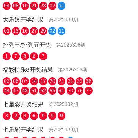
04
08
10
21
23
32
11
大乐透开奖结果
第2025130期
01
13
16
27
29
02
11
排列三/排列五开奖
第2025306期
1
7
8
6
7
福彩快乐8开奖结果
第2025306期
03
06
07
14
17
20
21
31
32
36
44
47
48
51
52
55
61
70
76
77
七星彩开奖结果
第2025132期
3
2
3
6
9
9
9
七乐彩开奖结果
第2025130期