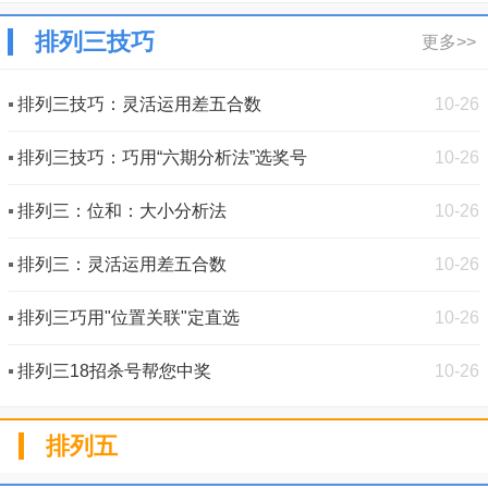
排列三技巧
更多>>
排列三技巧：灵活运用差五合数
10-26
排列三技巧：巧用“六期分析法”选奖号
10-26
排列三：位和：大小分析法
10-26
排列三：灵活运用差五合数
10-26
排列三巧用"位置关联"定直选
10-26
排列三18招杀号帮您中奖
10-26
排列五