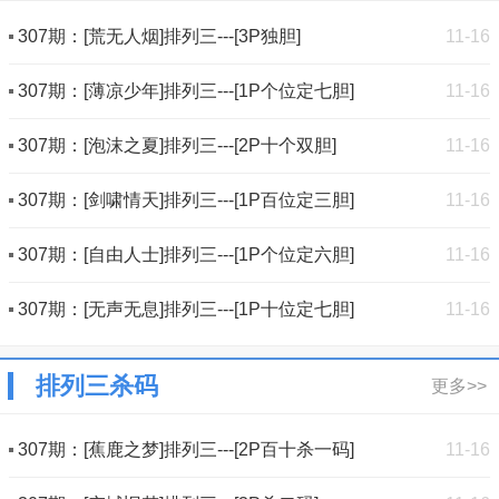
307期：[荒无人烟]排列三---[3P独胆]
11-16
307期：[薄凉少年]排列三---[1P个位定七胆]
11-16
307期：[泡沫之夏]排列三---[2P十个双胆]
11-16
307期：[剑啸情天]排列三---[1P百位定三胆]
11-16
307期：[自由人士]排列三---[1P个位定六胆]
11-16
307期：[无声无息]排列三---[1P十位定七胆]
11-16
排列三杀码
更多>>
307期：[蕉鹿之梦]排列三---[2P百十杀一码]
11-16