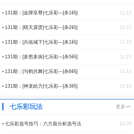
131期：[金牌至尊]七乐彩---[杀1码]
11-15
131期：[晴天霹雳]七乐彩---[杀2码]
11-15
131期：[兵临城下]七乐彩---[杀1码]
11-15
131期：[多愁多病]七乐彩---[杀5码]
11-15
131期：[与鹤共舞]七乐彩---[杀6码]
11-15
131期：[神龙給力]七乐彩---[杀3码]
11-15
七乐彩玩法
更多>>
七乐彩选号技巧：六方面分析选号法
10-26