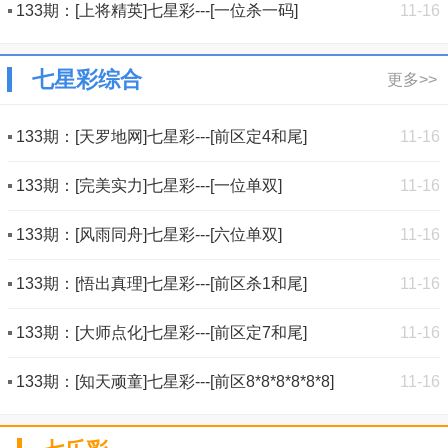
133期：[上将精英]七星彩---[一位杀一码]
11-16
七星彩综合
更多>>
133期：[天罗地网]七星彩---[前区定4和尾]
11-16
133期：[完美实力]七星彩---[一位单双]
11-16
133期：[风雨同舟]七星彩---[六位单双]
11-16
133期：[悟出真理]七星彩---[前区杀1和尾]
11-16
133期：[大师点化]七星彩---[前区定7和尾]
11-16
133期：[知天顽童]七星彩---[前区8*8*8*8*8*8]
11-16