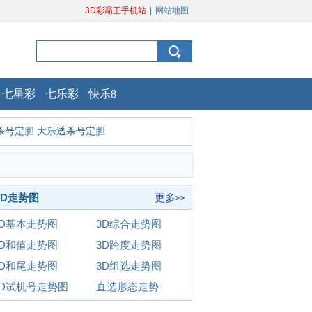
3D彩霸王手机站
|
网站地图
七星彩
七乐彩
快乐8
杀号定胆
大乐透杀号定胆
3D走势图
更多
>>
3D基本走势图
3D综合走势图
3D和值走势图
3D跨度走势图
3D和尾走势图
3D组选走势图
3D试机号走势图
直选形态走势