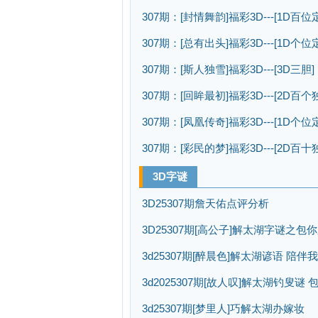
307期：[封情舞韵]福彩3D---[1D百位定.
307期：[总有出头]福彩3D---[1D个位定.
307期：[斯人独雪]福彩3D---[3D三胆]
307期：[回眸最初]福彩3D---[2D百个
307期：[凤凰传奇]福彩3D---[1D个位定.
307期：[彩民的梦]福彩3D---[2D百十
3D字谜
3D25307期詹天佑点评分析
3D25307期[高公子]解太湖字谜之包
3d25307期[醉晨色]解太湖谚语 陪伴我
3d2025307期[故人叹]解太湖钓叟谜 
3d25307期[梦里人]巧解太湖办嫁妆