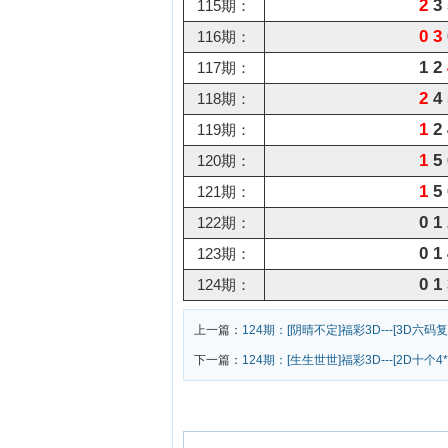
2
3
115期：
0
3
116期：
1 2
117期：
2
4 
118期：
1
2 
119期：
1
5 
120期：
1
5 
121期：
0 1 
122期：
0 1
123期：
0 1 
124期：
上一篇：
124期：[阴晴不定]福彩3D---[3D六码
下一篇：
124期：[生生世世]福彩3D---[2D十个4*