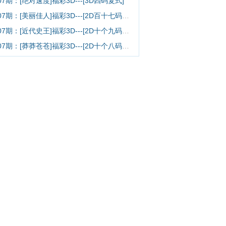
07期：[绝对速度]福彩3D---[3D四码复式]
307期：[美丽佳人]福彩3D---[2D百十七码复式]
307期：[近代史王]福彩3D---[2D十个九码复式]
307期：[莽莽苍苍]福彩3D---[2D十个八码复式]