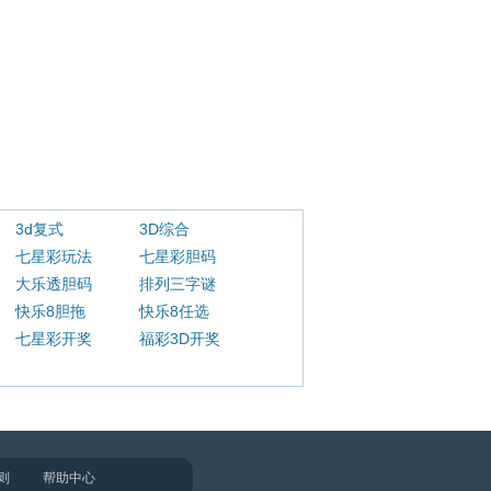
3d复式
3D综合
七星彩玩法
七星彩胆码
大乐透胆码
排列三字谜
快乐8胆拖
快乐8任选
七星彩开奖
福彩3D开奖
则
帮助中心