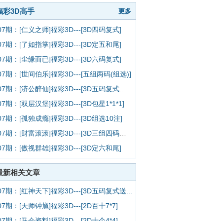
福彩3D高手
更多
07期：[仁义之师]福彩3D---[3D四码复式]
07期：[了如指掌]福彩3D---[3D定五和尾]
07期：[尘缘而已]福彩3D---[3D六码复式]
07期：[世间伯乐]福彩3D---[五组两码(组选)]
307期：[济公醉仙]福彩3D---[3D五码复式送独胆]
07期：[双层汉堡]福彩3D---[3D包星1*1*1]
07期：[孤独成瘾]福彩3D---[3D组选10注]
307期：[财富滚滚]福彩3D---[3D三组四码复式]
07期：[傲视群雄]福彩3D---[3D定六和尾]
最新相关文章
07期：[红神天下]福彩3D---[3D五码复式送...
07期：[天师钟馗]福彩3D---[2D百十7*7]
07期：[马会资料]福彩3D---[2D十个4*4]