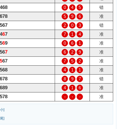
468
0
4
5
错
678
5
9
6
准
567
2
0
3
错
4
6
7
7
1
4
准
5
6
9
0
6
1
准
56
7
6
2
9
准
5
67
7
5
2
准
568
4
1
1
准
678
8
9
7
错
689
4
1
6
准
578
-
-
-
准
小]
尾]