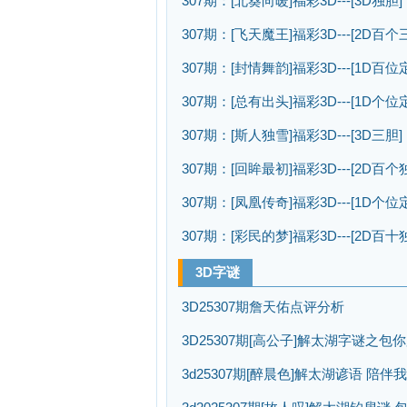
307期：[北葵向暖]福彩3D---[3D独胆]
307期：[飞天魔王]福彩3D---[2D百个
307期：[封情舞韵]福彩3D---[1D百位定.
307期：[总有出头]福彩3D---[1D个位定.
307期：[斯人独雪]福彩3D---[3D三胆]
307期：[回眸最初]福彩3D---[2D百个
307期：[凤凰传奇]福彩3D---[1D个位定.
307期：[彩民的梦]福彩3D---[2D百十
3D字谜
3D25307期詹天佑点评分析
3D25307期[高公子]解太湖字谜之包
3d25307期[醉晨色]解太湖谚语 陪伴我