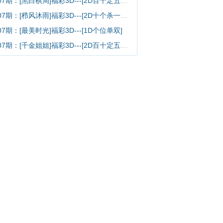
307期：[黑白棋局]福彩3D---[2D百十定五跨度]
307期：[栉风沐雨]福彩3D---[2D十个杀一和尾]
07期：[最美时光]福彩3D---[1D个位单双]
307期：[千金姐姐]福彩3D---[2D百十定五和尾]