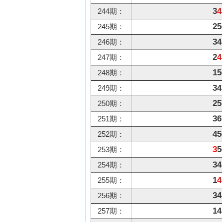
3
4
244期：
25
245期：
34
246期：
2
4
247期：
15
248期：
34
249期：
25
250期：
36
251期：
45
252期：
3
5
253期：
34
254期：
1
4
255期：
34
256期：
14
257期：