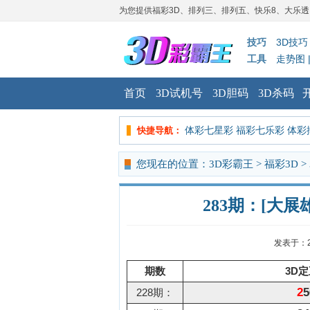
为您提供福彩3D、排列三、排列五、快乐8、大乐
技巧
3D技巧
工具
走势图
首页
3D试机号
3D胆码
3D杀码
体彩七星彩
福彩七乐彩
体彩
快捷导航：
您现在的位置：
3D彩霸王
>
福彩3D
>
283期：[大展雄
发表于：202
期数
3D
2
5
228期：