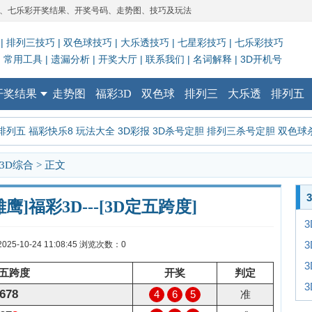
透、七乐彩开奖结果、开奖号码、走势图、技巧及玩法
|
排列三技巧
|
双色球技巧
|
大乐透技巧
|
七星彩技巧
|
七乐彩技巧
|
常用工具
|
遗漏分析
|
开奖大厅
|
联系我们
|
名词解释
|
3D开机号
开奖结果
走势图
福彩3D
双色球
排列三
大乐透
排列五
排列五
福彩快乐8
玩法大全
3D彩报
3D杀号定胆
排列三杀号定胆
双色球
3D综合
> 正文
鹰]福彩3D---[3D定五跨度]
5-10-24 11:08:45
浏览次数：
0
定五跨度
开奖
判定
678
4
6
5
准