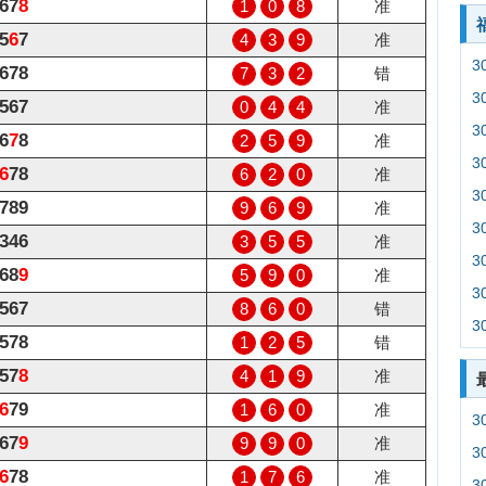
67
8
1
0
8
准
5
6
7
4
3
9
准
3
678
7
3
2
错
3
567
0
4
4
准
3
6
7
8
2
5
9
准
3
6
78
6
2
0
准
789
9
6
9
准
3
346
3
5
5
准
3
68
9
5
9
0
准
567
8
6
0
错
3
578
1
2
5
错
57
8
4
1
9
准
6
79
1
6
0
准
3
67
9
9
9
0
准
6
78
1
7
6
准