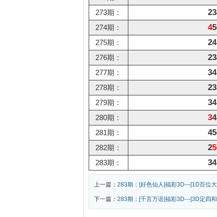
23
273期：
4
5
274期：
24
275期：
23
276期：
34
277期：
23
278期：
34
279期：
3
4
280期：
45
281期：
2
5
282期：
34
283期：
上一篇：
283期：[好色仙人]福彩3D---[1D百位大
下一篇：
283期：[千言万语]福彩3D---[3D定四和