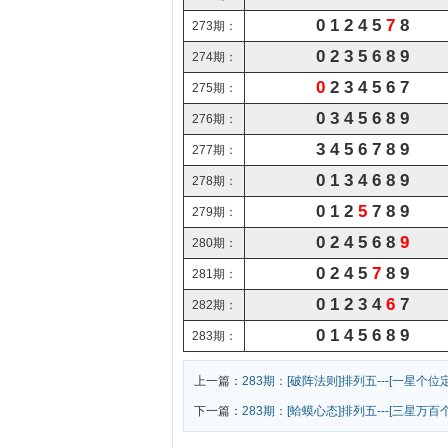
0 1 2 4 5
7
8
273期：
0 2 3 5 6 8 9
274期：
0
2 3 4 5 6 7
275期：
0 3 4 5 6 8 9
276期：
3 4 5 6 7 8 9
277期：
0 1 3 4 6 8 9
278期：
0 1 2
5
7 8 9
279期：
0 2 4 5 6 8
9
280期：
0 2 4 5
7
8 9
281期：
0 1 2 3 4
6
7
282期：
0 1 4 5 6 8 9
283期：
上一篇：
283期：[破阵法则]排列五---[一星个位
下一篇：
283期：[蛤蟆心态]排列五---[三星万百