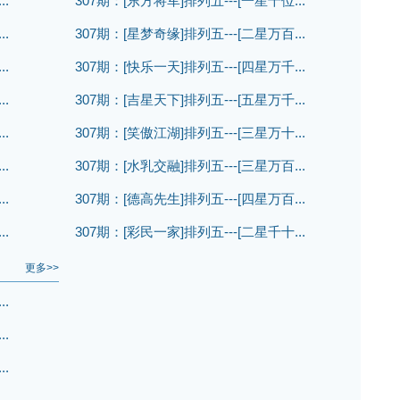
.
307期：[东方将军]排列五---[一星千位...
.
307期：[星梦奇缘]排列五---[二星万百...
.
307期：[快乐一天]排列五---[四星万千...
.
307期：[吉星天下]排列五---[五星万千...
.
307期：[笑傲江湖]排列五---[三星万十...
.
307期：[水乳交融]排列五---[三星万百...
.
307期：[德高先生]排列五---[四星万百...
.
307期：[彩民一家]排列五---[二星千十...
更多
>>
.
.
.