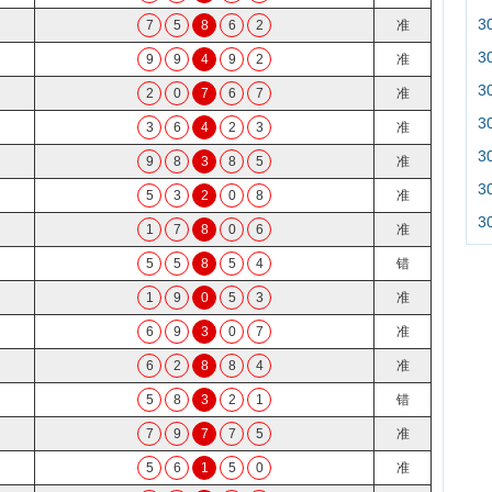
3
7
5
8
6
2
准
3
9
9
4
9
2
准
3
2
0
7
6
7
准
3
3
6
4
2
3
准
3
9
8
3
8
5
准
3
5
3
2
0
8
准
3
1
7
8
0
6
准
5
5
8
5
4
错
1
9
0
5
3
准
6
9
3
0
7
准
6
2
8
8
4
准
5
8
3
2
1
错
7
9
7
7
5
准
5
6
1
5
0
准