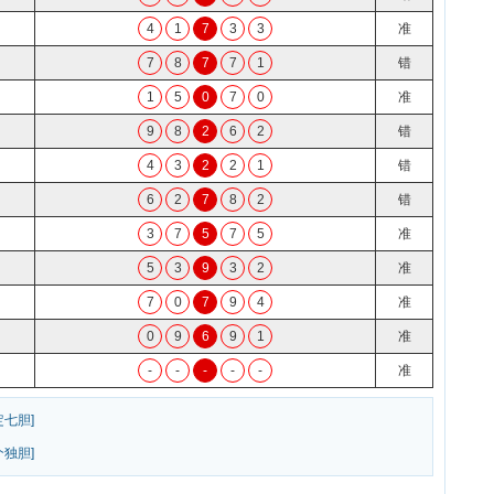
4
1
7
3
3
准
7
8
7
7
1
错
1
5
0
7
0
准
9
8
2
6
2
错
4
3
2
2
1
错
6
2
7
8
2
错
3
7
5
7
5
准
5
3
9
3
2
准
7
0
7
9
4
准
0
9
6
9
1
准
-
-
-
-
-
准
定七胆]
个独胆]