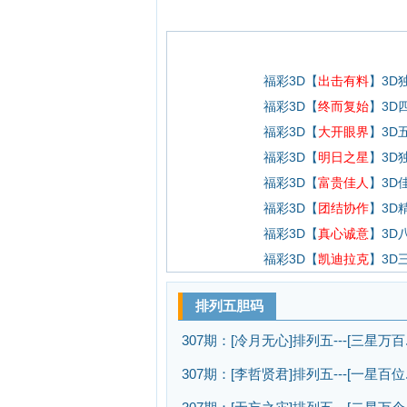
福彩3D【
出击有料
】3D
福彩3D【
终而复始
】3D
福彩3D【
大开眼界
】3D
福彩3D【
明日之星
】3D
福彩3D【
富贵佳人
】3D
福彩3D【
团结协作
】3D
福彩3D【
真心诚意
】3D
福彩3D【
凯迪拉克
】3D
排列五胆码
307期：[冷月无心]排列五---[三星万百..
307期：[李哲贤君]排列五---[一星百位..