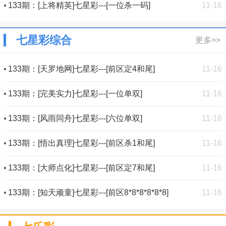
133期：[上将精英]七星彩---[一位杀一码]
11-16
七星彩综合
更多>>
133期：[天罗地网]七星彩---[前区定4和尾]
11-16
133期：[完美实力]七星彩---[一位单双]
11-16
133期：[风雨同舟]七星彩---[六位单双]
11-16
133期：[悟出真理]七星彩---[前区杀1和尾]
11-16
133期：[大师点化]七星彩---[前区定7和尾]
11-16
133期：[知天顽童]七星彩---[前区8*8*8*8*8*8]
11-16