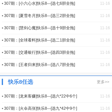
307期：[小六心水]快乐8---[选七6胆全拖]
11-16
307期：[夏雪冬月]快乐8---[选三2胆全拖]
11-16
307期：[慧剑心魔]快乐8---[选十9胆全拖]
11-16
307期：[全球看料]快乐8---[选二1胆全拖]
11-16
307期：[交通银行]快乐8---[选四3胆全拖]
11-16
307期：[王者归来]快乐8---[选八7胆全拖]
11-16
快乐8任选
更多>>
307期：[龙来客赚]快乐8---[选六*22中6个]
11-16
307期：[火伞高张]快乐8---[选九*42中9个]
11-16