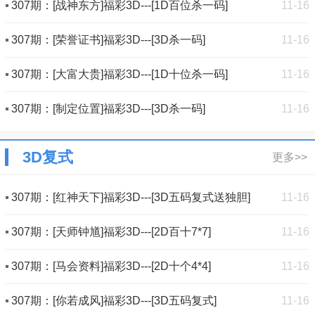
307期：[战神东方]福彩3D---[1D百位杀一码]
11-16
307期：[荣誉证书]福彩3D---[3D杀一码]
11-16
307期：[大富大贵]福彩3D---[1D十位杀一码]
11-16
307期：[制定位置]福彩3D---[3D杀一码]
11-16
3D复式
更多>>
307期：[红神天下]福彩3D---[3D五码复式送独胆]
11-16
307期：[天师钟馗]福彩3D---[2D百十7*7]
11-16
307期：[马会资料]福彩3D---[2D十个4*4]
11-16
307期：[你若成风]福彩3D---[3D五码复式]
11-16