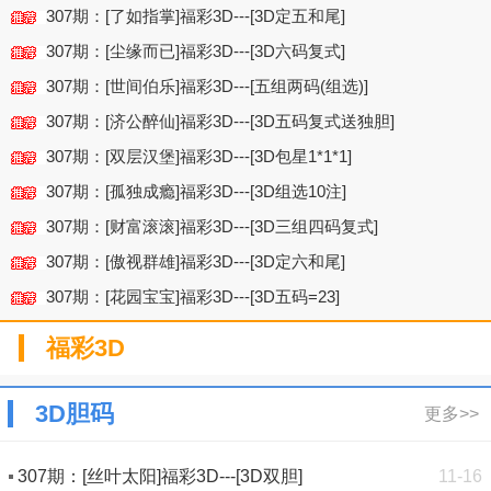
307期：[了如指掌]福彩3D---[3D定五和尾]
307期：[尘缘而已]福彩3D---[3D六码复式]
307期：[世间伯乐]福彩3D---[五组两码(组选)]
307期：[济公醉仙]福彩3D---[3D五码复式送独胆]
307期：[双层汉堡]福彩3D---[3D包星1*1*1]
307期：[孤独成瘾]福彩3D---[3D组选10注]
307期：[财富滚滚]福彩3D---[3D三组四码复式]
307期：[傲视群雄]福彩3D---[3D定六和尾]
307期：[花园宝宝]福彩3D---[3D五码=23]
福彩3D
3D胆码
更多>>
307期：[丝叶太阳]福彩3D---[3D双胆]
11-16