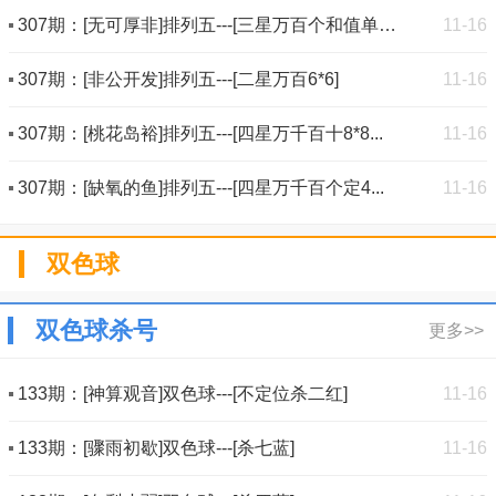
307期：[无可厚非]排列五---[三星万百个和值单双]
11-16
307期：[非公开发]排列五---[二星万百6*6]
11-16
307期：[桃花岛裕]排列五---[四星万千百十8*8...
11-16
307期：[缺氧的鱼]排列五---[四星万千百个定4...
11-16
双色球
双色球杀号
更多>>
133期：[神算观音]双色球---[不定位杀二红]
11-16
133期：[骤雨初歇]双色球---[杀七蓝]
11-16