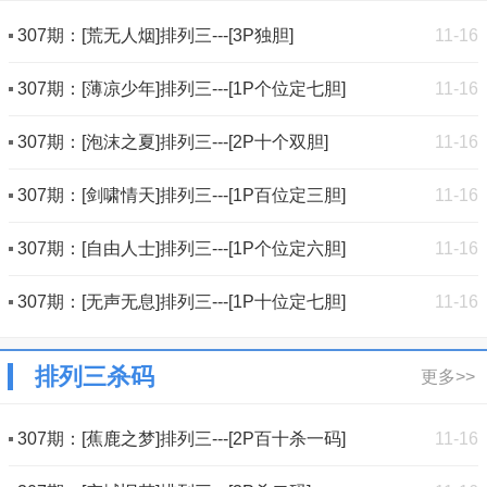
307期：[荒无人烟]排列三---[3P独胆]
11-16
307期：[薄凉少年]排列三---[1P个位定七胆]
11-16
307期：[泡沫之夏]排列三---[2P十个双胆]
11-16
307期：[剑啸情天]排列三---[1P百位定三胆]
11-16
307期：[自由人士]排列三---[1P个位定六胆]
11-16
307期：[无声无息]排列三---[1P十位定七胆]
11-16
排列三杀码
更多>>
307期：[蕉鹿之梦]排列三---[2P百十杀一码]
11-16