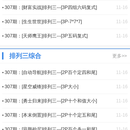
307期：[财富实战]排列三---[3P四组六码复式]
11-16
307期：[生生世世]排列三---[3P-7*7*7]
11-16
307期：[天师鹰王]排列三---[3P五码复式]
11-16
排列三综合
更多>>
307期：[自动导航]排列三---[2P百个定四和尾]
11-16
307期：[星空威锋]排列三---[3P大小]
11-16
307期：[勇士归来]排列三---[2P十个和值大小]
11-16
307期：[本末倒置]排列三---[2P十个定五和尾]
11-16
307期：[容颜殆尽]排列三---[2P百个杀一和尾]
11-16