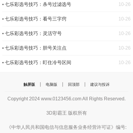
七乐彩选号技巧：杀号过滤选号
10-26
七乐彩选号技巧：看号三字窍
10-26
七乐彩选号技巧：灵活守号
10-26
七乐彩选号技巧：胆号关注点
10-26
七乐彩选号技巧：盯住冷号区间
10-26
|
|
|
触屏版
电脑版
回顶部
建议与投诉
Copyright 2024 www.0123456.com All Rights Reserved.
3D彩霸王 版权所有
《中华人民共和国电信与信息服务业务经营许可证》编号: