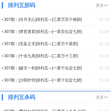
排列五胆码
更多>>
307期：[冷月无心]排列五---[三星万百个独胆]
11-16
307期：[李哲贤君]排列五---[一星百位定七胆]
11-16
307期：[无妄之灾]排列五---[二星万个双胆]
11-16
307期：[十全九美]排列五---[二星万十三胆]
11-16
307期：[破天一剑]排列五---[一星个位定七胆]
11-16
307期：[少阳护符]排列五---[一星十位定七胆]
11-16
排列五杀码
更多>>