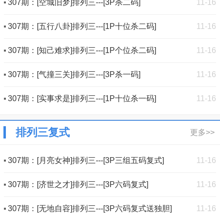
307期：[空城旧梦]排列三---[3P杀二码]
11-16
307期：[五行八卦]排列三---[1P十位杀二码]
11-16
307期：[知己难求]排列三---[1P个位杀二码]
11-16
307期：[气撞三关]排列三---[3P杀一码]
11-16
307期：[实事求是]排列三---[1P十位杀一码]
11-16
排列三复式
更多>>
307期：[月亮女神]排列三---[3P三组五码复式]
11-16
307期：[济世之才]排列三---[3P六码复式]
11-16
307期：[无地自容]排列三---[3P六码复式送独胆]
11-16