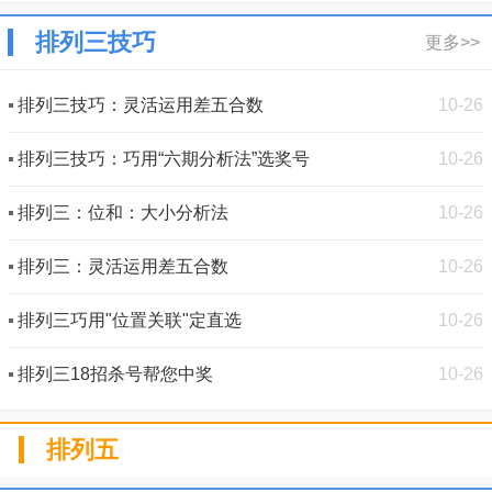
排列三技巧
更多>>
排列三技巧：灵活运用差五合数
10-26
排列三技巧：巧用“六期分析法”选奖号
10-26
排列三：位和：大小分析法
10-26
排列三：灵活运用差五合数
10-26
排列三巧用"位置关联"定直选
10-26
排列三18招杀号帮您中奖
10-26
排列五