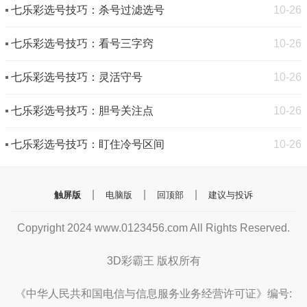
七乐彩选号技巧：杀号过滤选号
10-26
七乐彩选号技巧：看号三字窍
10-26
七乐彩选号技巧：灵活守号
10-26
七乐彩选号技巧：胆号关注点
10-26
七乐彩选号技巧：盯住冷号区间
10-26
|
|
|
触屏版
电脑版
回顶部
建议与投诉
Copyright 2024 www.0123456.com All Rights Reserved.
3D彩霸王 版权所有
《中华人民共和国电信与信息服务业务经营许可证》编号: