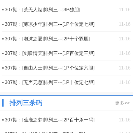
307期：[荒无人烟]排列三---[3P独胆]
11-16
307期：[薄凉少年]排列三---[1P个位定七胆]
11-16
307期：[泡沫之夏]排列三---[2P十个双胆]
11-16
307期：[剑啸情天]排列三---[1P百位定三胆]
11-16
307期：[自由人士]排列三---[1P个位定六胆]
11-16
307期：[无声无息]排列三---[1P十位定七胆]
11-16
排列三杀码
更多>>
307期：[蕉鹿之梦]排列三---[2P百十杀一码]
11-16