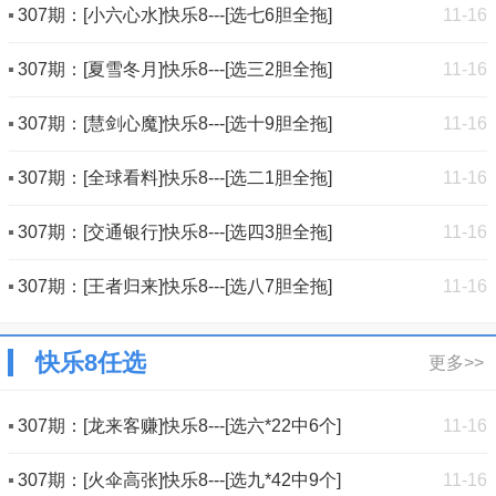
307期：[小六心水]快乐8---[选七6胆全拖]
11-16
307期：[夏雪冬月]快乐8---[选三2胆全拖]
11-16
307期：[慧剑心魔]快乐8---[选十9胆全拖]
11-16
307期：[全球看料]快乐8---[选二1胆全拖]
11-16
307期：[交通银行]快乐8---[选四3胆全拖]
11-16
307期：[王者归来]快乐8---[选八7胆全拖]
11-16
快乐8任选
更多>>
307期：[龙来客赚]快乐8---[选六*22中6个]
11-16
307期：[火伞高张]快乐8---[选九*42中9个]
11-16