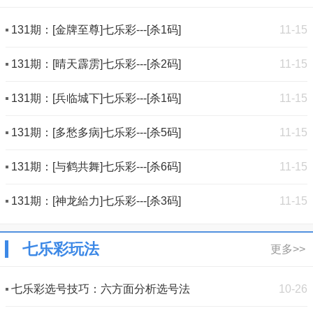
131期：[金牌至尊]七乐彩---[杀1码]
11-15
131期：[晴天霹雳]七乐彩---[杀2码]
11-15
131期：[兵临城下]七乐彩---[杀1码]
11-15
131期：[多愁多病]七乐彩---[杀5码]
11-15
131期：[与鹤共舞]七乐彩---[杀6码]
11-15
131期：[神龙給力]七乐彩---[杀3码]
11-15
七乐彩玩法
更多>>
七乐彩选号技巧：六方面分析选号法
10-26