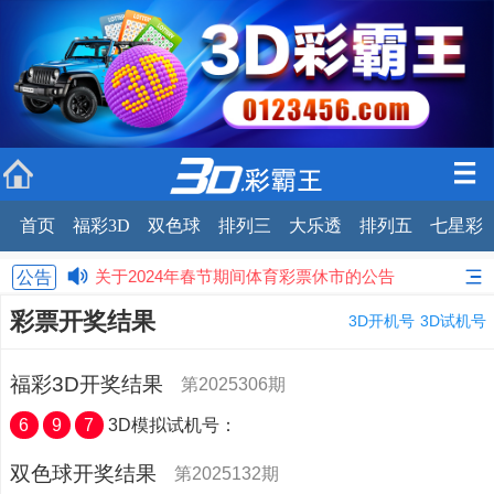
首页
福彩3D
双色球
排列三
大乐透
排列五
七星彩
七乐彩
快乐8
开奖结果
走势图
公告
关于2024年春节期间体育彩票休市的公告
公告
财政部关于2025年彩票市场休市安排...
彩票开奖结果
3D开机号
3D试机号
福彩3D开奖结果
第2025306期
6
9
7
3D模拟试机号：
双色球开奖结果
第2025132期