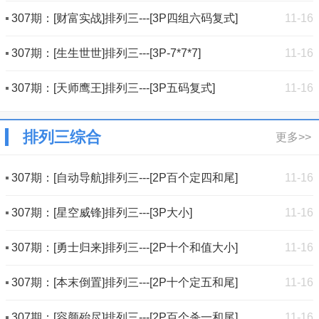
307期：[财富实战]排列三---[3P四组六码复式]
11-16
307期：[生生世世]排列三---[3P-7*7*7]
11-16
307期：[天师鹰王]排列三---[3P五码复式]
11-16
排列三综合
更多>>
307期：[自动导航]排列三---[2P百个定四和尾]
11-16
307期：[星空威锋]排列三---[3P大小]
11-16
307期：[勇士归来]排列三---[2P十个和值大小]
11-16
307期：[本末倒置]排列三---[2P十个定五和尾]
11-16
307期：[容颜殆尽]排列三---[2P百个杀一和尾]
11-16