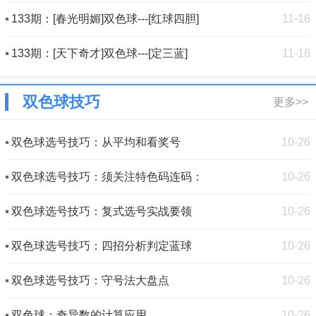
133期：[春光明媚]双色球---[红球四胆]
11-16
133期：[天下奇才]双色球---[定三蓝]
11-16
双色球技巧
更多>>
双色球选号技巧：从平均和看奖号
10-26
双色球选号技巧：须关注特色码连码：
10-26
双色球选号技巧：复式选号实战要领
10-26
双色球选号技巧：四招分析判定蓝球
10-26
双色球选号技巧：守号法大盘点
10-26
双色球：奇异数的计算应用
10-26