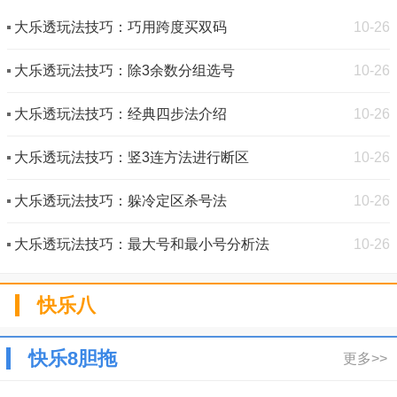
大乐透玩法技巧：巧用跨度买双码
10-26
大乐透玩法技巧：除3余数分组选号
10-26
大乐透玩法技巧：经典四步法介绍
10-26
大乐透玩法技巧：竖3连方法进行断区
10-26
大乐透玩法技巧：躲冷定区杀号法
10-26
大乐透玩法技巧：最大号和最小号分析法
10-26
快乐八
快乐8胆拖
更多>>