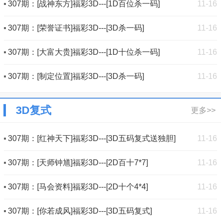
307期：[战神东方]福彩3D---[1D百位杀一码]
11-16
307期：[荣誉证书]福彩3D---[3D杀一码]
11-16
307期：[大富大贵]福彩3D---[1D十位杀一码]
11-16
307期：[制定位置]福彩3D---[3D杀一码]
11-16
3D复式
更多>>
307期：[红神天下]福彩3D---[3D五码复式送独胆]
11-16
307期：[天师钟馗]福彩3D---[2D百十7*7]
11-16
307期：[马会资料]福彩3D---[2D十个4*4]
11-16
307期：[你若成风]福彩3D---[3D五码复式]
11-16