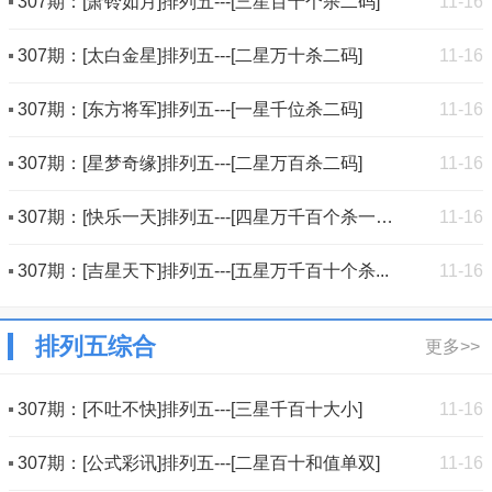
307期：[萧铃如月]排列五---[三星百十个杀二码]
11-16
307期：[太白金星]排列五---[二星万十杀二码]
11-16
307期：[东方将军]排列五---[一星千位杀二码]
11-16
307期：[星梦奇缘]排列五---[二星万百杀二码]
11-16
307期：[快乐一天]排列五---[四星万千百个杀一码]
11-16
307期：[吉星天下]排列五---[五星万千百十个杀...
11-16
排列五综合
更多>>
307期：[不吐不快]排列五---[三星千百十大小]
11-16
307期：[公式彩讯]排列五---[二星百十和值单双]
11-16