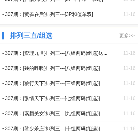
307期：[黄雀在后]排列三---[3P和值单双]
11-16
排列三直/组选
更多>>
307期：[查理九世]排列三---[八组两码(组选)送...
11-16
307期：[钱的呼唤]排列三---[八组两码(组选)]
11-16
307期：[狼行天下]排列三---[三组两码(组选)]
11-16
307期：[纵情天下]排列三---[七组两码(组选)]
11-16
307期：[素颜美女]排列三---[九组两码(组选)]
11-16
307期：[鲨少杀庄]排列三---[十组两码(组选)]
11-16