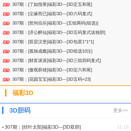
307期：[了如指掌]福彩3D---[3D定五和尾]
307期：[尘缘而已]福彩3D---[3D六码复式]
307期：[世间伯乐]福彩3D---[五组两码(组选)]
307期：[济公醉仙]福彩3D---[3D五码复式送独胆]
307期：[双层汉堡]福彩3D---[3D包星1*1*1]
307期：[孤独成瘾]福彩3D---[3D组选10注]
307期：[财富滚滚]福彩3D---[3D三组四码复式]
307期：[傲视群雄]福彩3D---[3D定六和尾]
307期：[花园宝宝]福彩3D---[3D五码=23]
福彩3D
3D胆码
更多>>
307期：[丝叶太阳]福彩3D---[3D双胆]
11-16