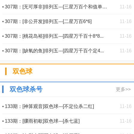
307期：[无可厚非]排列五---[三星万百个和值单双]
11-16
307期：[非公开发]排列五---[二星万百6*6]
11-16
307期：[桃花岛裕]排列五---[四星万千百十8*8...
11-16
307期：[缺氧的鱼]排列五---[四星万千百个定4...
11-16
双色球
双色球杀号
更多>>
133期：[神算观音]双色球---[不定位杀二红]
11-16
133期：[骤雨初歇]双色球---[杀七蓝]
11-16