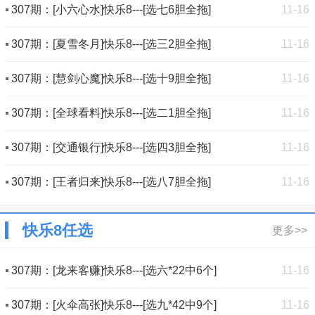
307期：[小六心水]快乐8---[选七6胆全拖]
11-16
307期：[夏雪冬月]快乐8---[选三2胆全拖]
11-16
307期：[慧剑心魔]快乐8---[选十9胆全拖]
11-16
307期：[全球看料]快乐8---[选二1胆全拖]
11-16
307期：[交通银行]快乐8---[选四3胆全拖]
11-16
307期：[王者归来]快乐8---[选八7胆全拖]
11-16
快乐8任选
更多>>
307期：[龙来客赚]快乐8---[选六*22中6个]
11-16
307期：[火伞高张]快乐8---[选九*42中9个]
11-16