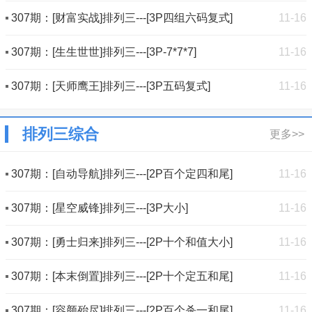
307期：[财富实战]排列三---[3P四组六码复式]
11-16
307期：[生生世世]排列三---[3P-7*7*7]
11-16
307期：[天师鹰王]排列三---[3P五码复式]
11-16
排列三综合
更多>>
307期：[自动导航]排列三---[2P百个定四和尾]
11-16
307期：[星空威锋]排列三---[3P大小]
11-16
307期：[勇士归来]排列三---[2P十个和值大小]
11-16
307期：[本末倒置]排列三---[2P十个定五和尾]
11-16
307期：[容颜殆尽]排列三---[2P百个杀一和尾]
11-16