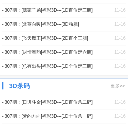
307期：[儒家子弟]福彩3D---[1D百位定三胆]
11-16
307期：[北葵向暖]福彩3D---[3D独胆]
11-16
307期：[飞天魔王]福彩3D---[2D百个三胆]
11-16
307期：[封情舞韵]福彩3D---[1D百位定六胆]
11-16
307期：[总有出头]福彩3D---[1D个位定三胆]
11-16
3D杀码
更多>>
307期：[日进斗金]福彩3D---[1D百位杀二码]
11-16
307期：[梦的方向]福彩3D---[1D十位杀一码]
11-16