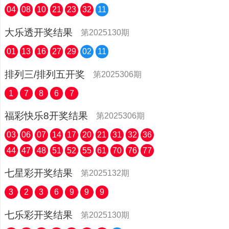
04
08
10
21
23
32
11
大乐透开奖结果
第2025130期
01
13
16
27
29
02
11
排列三/排列五开奖
第2025306期
1
7
8
6
7
福彩快乐8开奖结果
第2025306期
03
06
07
14
17
20
21
31
32
36
44
47
48
51
52
55
61
70
76
77
七星彩开奖结果
第2025132期
3
2
3
6
9
9
9
七乐彩开奖结果
第2025130期