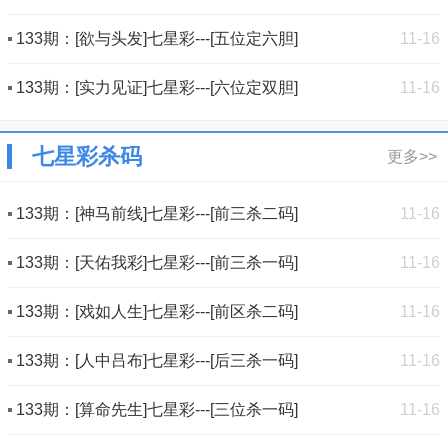
133期：[欲与头发]七星彩---[五位定六胆]
11-16
133期：[实力见证]七星彩---[六位定双胆]
11-16
七星彩杀码
更多>>
133期：[神马前线]七星彩---[前三杀二码]
11-16
133期：[天佑我彩]七星彩---[前三杀一码]
11-16
133期：[戏如人生]七星彩---[前区杀二码]
11-16
133期：[人中吕布]七星彩---[后三杀一码]
11-16
133期：[算命先生]七星彩---[三位杀一码]
11-16