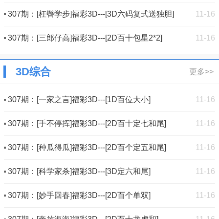
307期：[枉辔学步]福彩3D---[3D六码复式送独胆]
11-16
307期：[三郎仔高]福彩3D---[2D百十包星2*2]
11-16
3D综合
更多>>
307期：[一家之言]福彩3D---[1D百位大小]
11-16
307期：[手不停挥]福彩3D---[2D百十定七和尾]
11-16
307期：[种瓜得瓜]福彩3D---[2D百个定五和尾]
11-16
307期：[科学家杀]福彩3D---[3D定六和尾]
11-16
307期：[妙手回春]福彩3D---[2D百个单双]
11-16