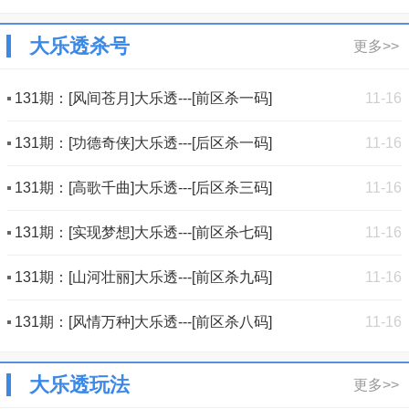
大乐透杀号
更多>>
131期：[风间苍月]大乐透---[前区杀一码]
11-16
131期：[功德奇侠]大乐透---[后区杀一码]
11-16
131期：[高歌千曲]大乐透---[后区杀三码]
11-16
131期：[实现梦想]大乐透---[前区杀七码]
11-16
131期：[山河壮丽]大乐透---[前区杀九码]
11-16
131期：[风情万种]大乐透---[前区杀八码]
11-16
大乐透玩法
更多>>