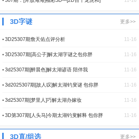
307期：[奔放海海]福彩3D---[2D百十龙虎和]
11-16
3D字谜
更多>>
3D25307期詹天佑点评分析
11-16
3D25307期[高公子]解太湖字谜之包你胖
11-16
3d25307期[醉晨色]解太湖谚语 陪伴我
11-16
3d2025307期[故人叹]解太湖钓叟谜 包你胖
11-16
3d25307期[梦里人]巧解太湖办嫁妆
11-16
3D第307期[人头马]今期太湖钓叟解释 包你胖
11-16
3D直/组选
更多>>