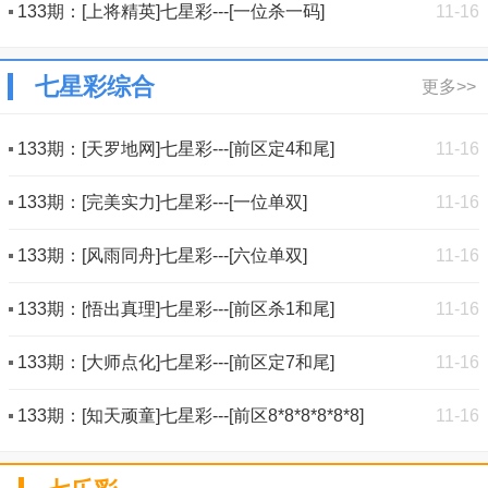
133期：[上将精英]七星彩---[一位杀一码]
11-16
七星彩综合
更多>>
133期：[天罗地网]七星彩---[前区定4和尾]
11-16
133期：[完美实力]七星彩---[一位单双]
11-16
133期：[风雨同舟]七星彩---[六位单双]
11-16
133期：[悟出真理]七星彩---[前区杀1和尾]
11-16
133期：[大师点化]七星彩---[前区定7和尾]
11-16
133期：[知天顽童]七星彩---[前区8*8*8*8*8*8]
11-16