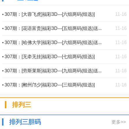
307期：[大蓉飞虎]福彩3D---[六组两码(组选)]
11-16
307期：[花语富贵]福彩3D---[五组两码(组选)送...
11-16
307期：[哈佛大学]福彩3D---[六组两码(组选)送...
11-16
307期：[无牵无挂]福彩3D---[七组两码(组选)]
11-16
307期：[劳斯莱斯]福彩3D---[九组两码(组选)送...
11-16
307期：[郴州邝少]福彩3D---[三组两码(组选)]
11-16
排列三
排列三胆码
更多>>