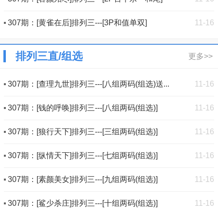
307期：[黄雀在后]排列三---[3P和值单双]
11-16
排列三直/组选
更多>>
307期：[查理九世]排列三---[八组两码(组选)送...
11-16
307期：[钱的呼唤]排列三---[八组两码(组选)]
11-16
307期：[狼行天下]排列三---[三组两码(组选)]
11-16
307期：[纵情天下]排列三---[七组两码(组选)]
11-16
307期：[素颜美女]排列三---[九组两码(组选)]
11-16
307期：[鲨少杀庄]排列三---[十组两码(组选)]
11-16