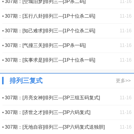
307期：[空城旧梦]排列三---[3P杀二码]
11-16
307期：[五行八卦]排列三---[1P十位杀二码]
11-16
307期：[知己难求]排列三---[1P个位杀二码]
11-16
307期：[气撞三关]排列三---[3P杀一码]
11-16
307期：[实事求是]排列三---[1P十位杀一码]
11-16
排列三复式
更多>>
307期：[月亮女神]排列三---[3P三组五码复式]
11-16
307期：[济世之才]排列三---[3P六码复式]
11-16
307期：[无地自容]排列三---[3P六码复式送独胆]
11-16