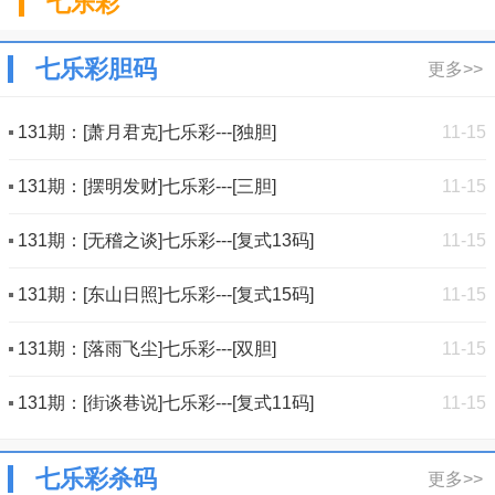
七乐彩
七乐彩胆码
更多>>
131期：[萧月君克]七乐彩---[独胆]
11-15
131期：[摆明发财]七乐彩---[三胆]
11-15
131期：[无稽之谈]七乐彩---[复式13码]
11-15
131期：[东山日照]七乐彩---[复式15码]
11-15
131期：[落雨飞尘]七乐彩---[双胆]
11-15
131期：[街谈巷说]七乐彩---[复式11码]
11-15
七乐彩杀码
更多>>