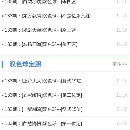
133期：[白梨小弱]双色球---[杀四蓝]
11-16
133期：[东方飘雪]双色球---[不定位杀六红]
11-16
133期：[规划天惠]双色球---[杀三蓝]
11-16
133期：[名扬四海]双色球---[杀五蓝]
11-16
双色球定胆
更多>>
133期：[上帝大人]双色球---[复式19红]
11-16
133期：[五彩缤纷]双色球---[第二位定]
11-16
133期：[一塌糊涂]双色球---[复式15红]
11-16
133期：[翻然悔悟]双色球---[第一位定]
11-16