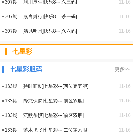
307期：[利用厚生]快乐8---[杀三码]
11-16
307期：[嘉言懿行]快乐8---[杀一码]
11-16
307期：[清风明月]快乐8---[杀六码]
11-16
七星彩
七星彩胆码
更多>>
133期：[待时而动]七星彩---[四位定五胆]
11-16
133期：[降龙伏虎]七星彩---[前区双胆]
11-16
133期：[沉默杀段]七星彩---[前区双胆]
11-16
133期：[落木飞飞]七星彩---[二位定六胆]
11-16