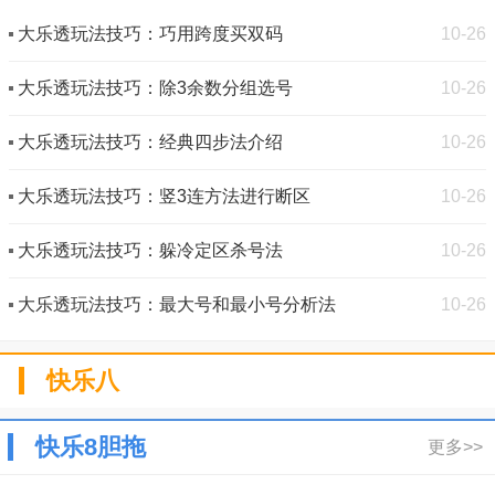
大乐透玩法技巧：巧用跨度买双码
10-26
大乐透玩法技巧：除3余数分组选号
10-26
大乐透玩法技巧：经典四步法介绍
10-26
大乐透玩法技巧：竖3连方法进行断区
10-26
大乐透玩法技巧：躲冷定区杀号法
10-26
大乐透玩法技巧：最大号和最小号分析法
10-26
快乐八
快乐8胆拖
更多>>