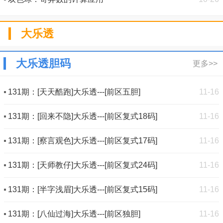
大乐透
大乐透胆码
更多>>
131期：[天天酷跑]大乐透---[前区五胆]
11-16
131期：[回来不隐]大乐透---[前区复式18码]
11-16
131期：[察言观色]大乐透---[前区复式17码]
11-16
131期：[天师教仔]大乐透---[前区复式24码]
11-16
131期：[半字浅眉]大乐透---[前区复式15码]
11-16
131期：[八仙过海]大乐透---[前区独胆]
11-16