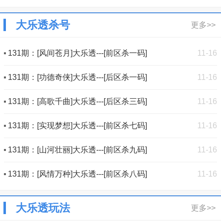
大乐透杀号
更多>>
131期：[风间苍月]大乐透---[前区杀一码]
11-16
131期：[功德奇侠]大乐透---[后区杀一码]
11-16
131期：[高歌千曲]大乐透---[后区杀三码]
11-16
131期：[实现梦想]大乐透---[前区杀七码]
11-16
131期：[山河壮丽]大乐透---[前区杀九码]
11-16
131期：[风情万种]大乐透---[前区杀八码]
11-16
大乐透玩法
更多>>