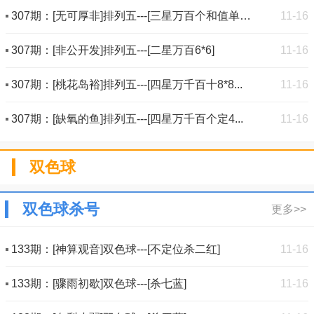
307期：[无可厚非]排列五---[三星万百个和值单双]
11-16
307期：[非公开发]排列五---[二星万百6*6]
11-16
307期：[桃花岛裕]排列五---[四星万千百十8*8...
11-16
307期：[缺氧的鱼]排列五---[四星万千百个定4...
11-16
双色球
双色球杀号
更多>>
133期：[神算观音]双色球---[不定位杀二红]
11-16
133期：[骤雨初歇]双色球---[杀七蓝]
11-16