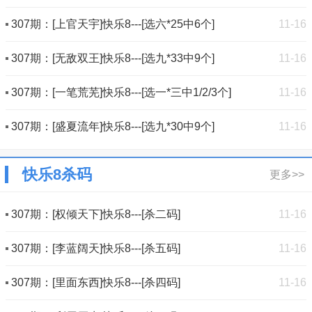
307期：[上官天宇]快乐8---[选六*25中6个]
11-16
307期：[无敌双王]快乐8---[选九*33中9个]
11-16
307期：[一笔荒芜]快乐8---[选一*三中1/2/3个]
11-16
307期：[盛夏流年]快乐8---[选九*30中9个]
11-16
快乐8杀码
更多>>
307期：[权倾天下]快乐8---[杀二码]
11-16
307期：[李蓝阔天]快乐8---[杀五码]
11-16
307期：[里面东西]快乐8---[杀四码]
11-16