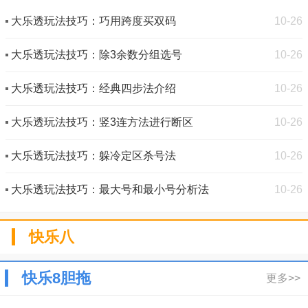
大乐透玩法技巧：巧用跨度买双码
10-26
大乐透玩法技巧：除3余数分组选号
10-26
大乐透玩法技巧：经典四步法介绍
10-26
大乐透玩法技巧：竖3连方法进行断区
10-26
大乐透玩法技巧：躲冷定区杀号法
10-26
大乐透玩法技巧：最大号和最小号分析法
10-26
快乐八
快乐8胆拖
更多>>