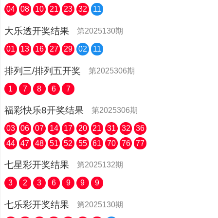
04
08
10
21
23
32
11
大乐透开奖结果
第2025130期
01
13
16
27
29
02
11
排列三/排列五开奖
第2025306期
1
7
8
6
7
福彩快乐8开奖结果
第2025306期
03
06
07
14
17
20
21
31
32
36
44
47
48
51
52
55
61
70
76
77
七星彩开奖结果
第2025132期
3
2
3
6
9
9
9
七乐彩开奖结果
第2025130期