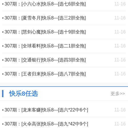
307期：[小六心水]快乐8---[选七6胆全拖]
11-16
307期：[夏雪冬月]快乐8---[选三2胆全拖]
11-16
307期：[慧剑心魔]快乐8---[选十9胆全拖]
11-16
307期：[全球看料]快乐8---[选二1胆全拖]
11-16
307期：[交通银行]快乐8---[选四3胆全拖]
11-16
307期：[王者归来]快乐8---[选八7胆全拖]
11-16
快乐8任选
更多>>
307期：[龙来客赚]快乐8---[选六*22中6个]
11-16
307期：[火伞高张]快乐8---[选九*42中9个]
11-16