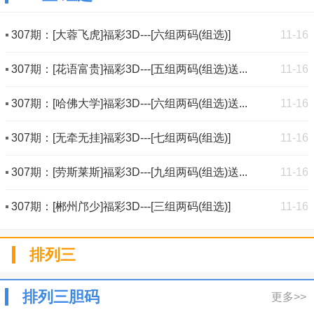
307期：[大蓉飞虎]福彩3D---[六组两码(组选)]
11-16
307期：[花语富贵]福彩3D---[五组两码(组选)送...
11-16
307期：[哈佛大学]福彩3D---[六组两码(组选)送...
11-16
307期：[无牵无挂]福彩3D---[七组两码(组选)]
11-16
307期：[劳斯莱斯]福彩3D---[九组两码(组选)送...
11-16
307期：[郴州邝少]福彩3D---[三组两码(组选)]
11-16
排列三
排列三胆码
更多>>