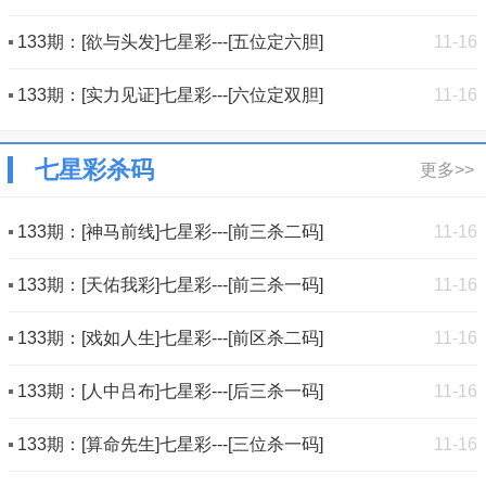
133期：[欲与头发]七星彩---[五位定六胆]
11-16
133期：[实力见证]七星彩---[六位定双胆]
11-16
七星彩杀码
更多>>
133期：[神马前线]七星彩---[前三杀二码]
11-16
133期：[天佑我彩]七星彩---[前三杀一码]
11-16
133期：[戏如人生]七星彩---[前区杀二码]
11-16
133期：[人中吕布]七星彩---[后三杀一码]
11-16
133期：[算命先生]七星彩---[三位杀一码]
11-16