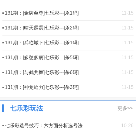
131期：[金牌至尊]七乐彩---[杀1码]
11-15
131期：[晴天霹雳]七乐彩---[杀2码]
11-15
131期：[兵临城下]七乐彩---[杀1码]
11-15
131期：[多愁多病]七乐彩---[杀5码]
11-15
131期：[与鹤共舞]七乐彩---[杀6码]
11-15
131期：[神龙給力]七乐彩---[杀3码]
11-15
七乐彩玩法
更多>>
七乐彩选号技巧：六方面分析选号法
10-26