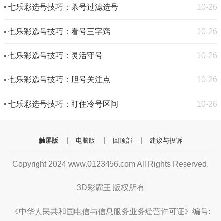
七乐彩选号技巧：杀号过滤选号
10-26
七乐彩选号技巧：看号三字窍
10-26
七乐彩选号技巧：灵活守号
10-26
七乐彩选号技巧：胆号关注点
10-26
七乐彩选号技巧：盯住冷号区间
10-26
|
|
|
触屏版
电脑版
回顶部
建议与投诉
Copyright 2024 www.0123456.com All Rights Reserved.
3D彩霸王 版权所有
《中华人民共和国电信与信息服务业务经营许可证》编号: