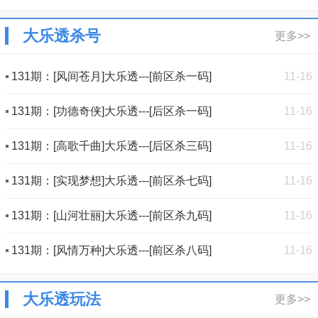
大乐透杀号
更多>>
131期：[风间苍月]大乐透---[前区杀一码]
11-16
131期：[功德奇侠]大乐透---[后区杀一码]
11-16
131期：[高歌千曲]大乐透---[后区杀三码]
11-16
131期：[实现梦想]大乐透---[前区杀七码]
11-16
131期：[山河壮丽]大乐透---[前区杀九码]
11-16
131期：[风情万种]大乐透---[前区杀八码]
11-16
大乐透玩法
更多>>