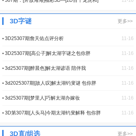
307期：[奔放海海]福彩3D---[2D百十龙虎和]
11-16
3D字谜
更多>>
3D25307期詹天佑点评分析
11-16
3D25307期[高公子]解太湖字谜之包你胖
11-16
3d25307期[醉晨色]解太湖谚语 陪伴我
11-16
3d2025307期[故人叹]解太湖钓叟谜 包你胖
11-16
3d25307期[梦里人]巧解太湖办嫁妆
11-16
3D第307期[人头马]今期太湖钓叟解释 包你胖
11-16
3D直/组选
更多>>