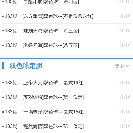
133期：[白梨小弱]双色球---[杀四蓝]
11-16
133期：[东方飘雪]双色球---[不定位杀六红]
11-16
133期：[规划天惠]双色球---[杀三蓝]
11-16
133期：[名扬四海]双色球---[杀五蓝]
11-16
双色球定胆
更多>>
133期：[上帝大人]双色球---[复式19红]
11-16
133期：[五彩缤纷]双色球---[第二位定]
11-16
133期：[一塌糊涂]双色球---[复式15红]
11-16
133期：[翻然悔悟]双色球---[第一位定]
11-16