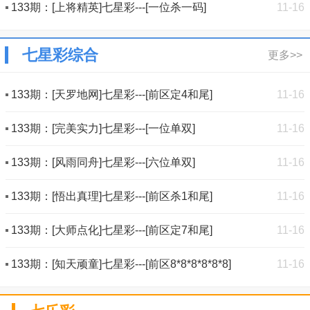
133期：[上将精英]七星彩---[一位杀一码]
11-16
七星彩综合
更多>>
133期：[天罗地网]七星彩---[前区定4和尾]
11-16
133期：[完美实力]七星彩---[一位单双]
11-16
133期：[风雨同舟]七星彩---[六位单双]
11-16
133期：[悟出真理]七星彩---[前区杀1和尾]
11-16
133期：[大师点化]七星彩---[前区定7和尾]
11-16
133期：[知天顽童]七星彩---[前区8*8*8*8*8*8]
11-16