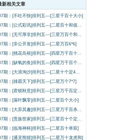
最新相关文章
07期：[不吐不快]排列五---[三星千百十大小]
07期：[公式彩讯]排列五---[二星百十和值...
07期：[无可厚非]排列五---[三星万百个和...
07期：[非公开发]排列五---[二星万百6*6]
07期：[桃花岛裕]排列五---[四星万千百十...
07期：[缺氧的鱼]排列五---[四星万千百个...
07期：[大浪淘沙]排列五---[二星十个定4...
07期：[雄霸天下]排列五---[二星万个7*7]
07期：[君锁秋意]排列五---[三星万千百定...
07期：[落叶飘零]排列五---[二星百个大小]
07期：[大异其趣]排列五---[三星万千百杀...
07期：[贵族世家]排列五---[三星百十个定...
07期：[临海神杯]排列五---[二星百十单双]
07期：[通灵熊猩]排列五---[二星万十龙虎和]