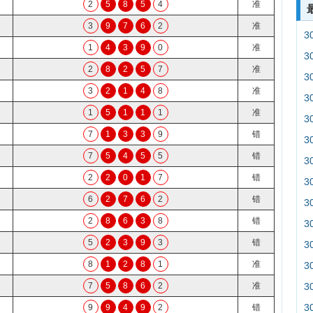
2
5
8
5
4
准
3
9
7
6
2
准
3
1
4
3
9
0
准
3
2
8
2
5
7
准
3
3
2
1
4
8
准
3
1
5
1
1
1
准
3
7
1
3
3
9
错
3
7
5
4
5
5
错
3
2
2
0
1
7
错
3
6
2
7
6
2
错
3
2
8
6
3
8
错
3
5
2
3
9
3
错
3
8
1
2
8
1
准
3
7
5
8
6
2
准
3
3
9
9
4
9
2
错