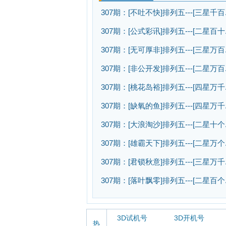
307期：[不吐不快]排列五---[三星千百..
307期：[公式彩讯]排列五---[二星百十..
307期：[无可厚非]排列五---[三星万百..
307期：[非公开发]排列五---[二星万百..
307期：[桃花岛裕]排列五---[四星万千..
307期：[缺氧的鱼]排列五---[四星万千..
307期：[大浪淘沙]排列五---[二星十个..
307期：[雄霸天下]排列五---[二星万个..
307期：[君锁秋意]排列五---[三星万千..
307期：[落叶飘零]排列五---[二星百个..
3D试机号
3D开机号
热