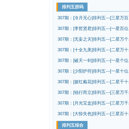
排列五胆码
307期：[冷月无心]排列五---[三星万百..
307期：[李哲贤君]排列五---[一星百位..
307期：[无妄之灾]排列五---[二星万个..
307期：[十全九美]排列五---[二星万十..
307期：[破天一剑]排列五---[一星个位..
307期：[少阳护符]排列五---[一星十位..
307期：[披红戴花]排列五---[二星千十..
307期：[锐行而立]排列五---[三星万千..
307期：[月光宝盒]排列五---[三星万千..
307期：[大惊失色]排列五---[三星百十..
排列五综合