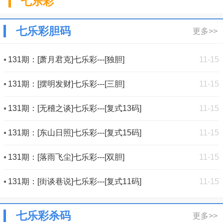
七乐彩
七乐彩胆码
更多>>
131期：[萧月君克]七乐彩---[独胆]
11-15
131期：[摆明发财]七乐彩---[三胆]
11-15
131期：[无稽之谈]七乐彩---[复式13码]
11-15
131期：[东山日照]七乐彩---[复式15码]
11-15
131期：[落雨飞尘]七乐彩---[双胆]
11-15
131期：[街谈巷说]七乐彩---[复式11码]
11-15
七乐彩杀码
更多>>