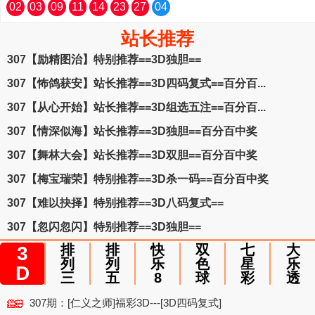
02
03
09
11
14
23
27
04
站长推荐
307【励精图治】特别推荐==3D独胆==
307【怖鸽获安】站长推荐==3D四码复式==百分百...
307【从心开始】站长推荐==3D组选五注==百分百...
307【情深似海】站长推荐==3D独胆==百分百中奖
307【舞林大会】站长推荐==3D双胆==百分百中奖
307【梅宝瑞荣】特别推荐==3D杀一码==百分百中奖
307【难以抉择】特别推荐==3D八码复式==
307【忽闪忽闪】特别推荐==3D独胆==
排
排
快
双
七
大
3
列
列
乐
色
星
乐
D
三
五
8
球
彩
透
307期：[仁义之师]福彩3D---[3D四码复式]