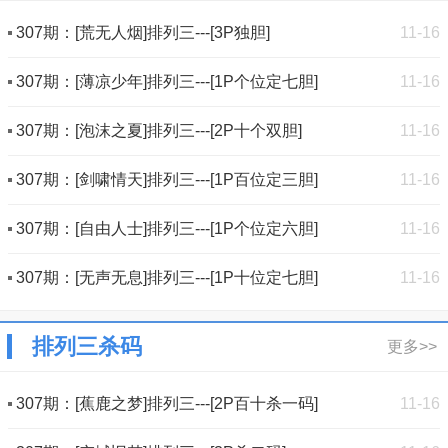
307期：[荒无人烟]排列三---[3P独胆]
11-16
307期：[薄凉少年]排列三---[1P个位定七胆]
11-16
307期：[泡沫之夏]排列三---[2P十个双胆]
11-16
307期：[剑啸情天]排列三---[1P百位定三胆]
11-16
307期：[自由人士]排列三---[1P个位定六胆]
11-16
307期：[无声无息]排列三---[1P十位定七胆]
11-16
排列三杀码
更多>>
307期：[蕉鹿之梦]排列三---[2P百十杀一码]
11-16