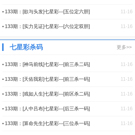
133期：[欲与头发]七星彩---[五位定六胆]
11-16
133期：[实力见证]七星彩---[六位定双胆]
11-16
七星彩杀码
更多>>
133期：[神马前线]七星彩---[前三杀二码]
11-16
133期：[天佑我彩]七星彩---[前三杀一码]
11-16
133期：[戏如人生]七星彩---[前区杀二码]
11-16
133期：[人中吕布]七星彩---[后三杀一码]
11-16
133期：[算命先生]七星彩---[三位杀一码]
11-16