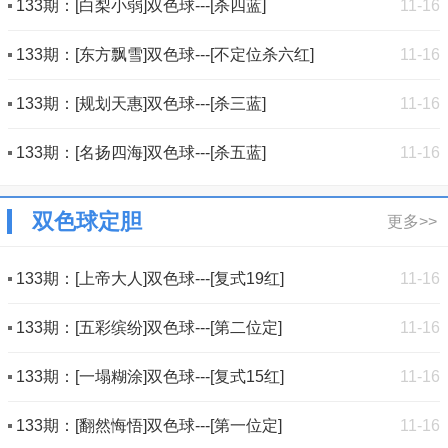
133期：[白梨小弱]双色球---[杀四蓝]
11-16
133期：[东方飘雪]双色球---[不定位杀六红]
11-16
133期：[规划天惠]双色球---[杀三蓝]
11-16
133期：[名扬四海]双色球---[杀五蓝]
11-16
双色球定胆
更多>>
133期：[上帝大人]双色球---[复式19红]
11-16
133期：[五彩缤纷]双色球---[第二位定]
11-16
133期：[一塌糊涂]双色球---[复式15红]
11-16
133期：[翻然悔悟]双色球---[第一位定]
11-16