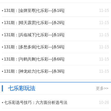
131期：[金牌至尊]七乐彩---[杀1码]
11-15
131期：[晴天霹雳]七乐彩---[杀2码]
11-15
131期：[兵临城下]七乐彩---[杀1码]
11-15
131期：[多愁多病]七乐彩---[杀5码]
11-15
131期：[与鹤共舞]七乐彩---[杀6码]
11-15
131期：[神龙給力]七乐彩---[杀3码]
11-15
七乐彩玩法
更多>>
七乐彩选号技巧：六方面分析选号法
10-26