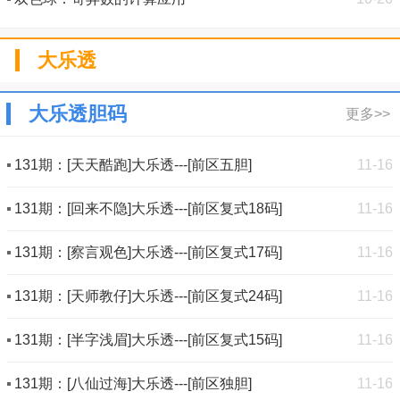
大乐透
大乐透胆码
更多>>
131期：[天天酷跑]大乐透---[前区五胆]
11-16
131期：[回来不隐]大乐透---[前区复式18码]
11-16
131期：[察言观色]大乐透---[前区复式17码]
11-16
131期：[天师教仔]大乐透---[前区复式24码]
11-16
131期：[半字浅眉]大乐透---[前区复式15码]
11-16
131期：[八仙过海]大乐透---[前区独胆]
11-16