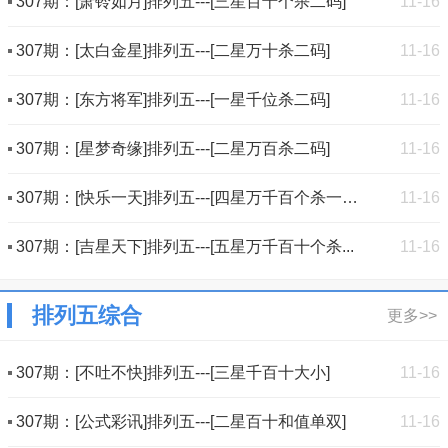
307期：[萧铃如月]排列五---[三星百十个杀二码]
11-16
307期：[太白金星]排列五---[二星万十杀二码]
11-16
307期：[东方将军]排列五---[一星千位杀二码]
11-16
307期：[星梦奇缘]排列五---[二星万百杀二码]
11-16
307期：[快乐一天]排列五---[四星万千百个杀一码]
11-16
307期：[吉星天下]排列五---[五星万千百十个杀...
11-16
排列五综合
更多>>
307期：[不吐不快]排列五---[三星千百十大小]
11-16
307期：[公式彩讯]排列五---[二星百十和值单双]
11-16