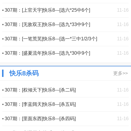
307期：[上官天宇]快乐8---[选六*25中6个]
11-16
307期：[无敌双王]快乐8---[选九*33中9个]
11-16
307期：[一笔荒芜]快乐8---[选一*三中1/2/3个]
11-16
307期：[盛夏流年]快乐8---[选九*30中9个]
11-16
快乐8杀码
更多>>
307期：[权倾天下]快乐8---[杀二码]
11-16
307期：[李蓝阔天]快乐8---[杀五码]
11-16
307期：[里面东西]快乐8---[杀四码]
11-16