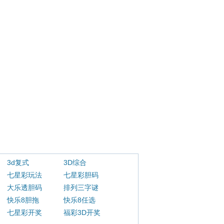
3d复式
3D综合
七星彩玩法
七星彩胆码
大乐透胆码
排列三字谜
快乐8胆拖
快乐8任选
七星彩开奖
福彩3D开奖