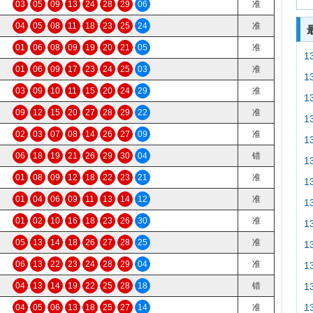
03
05
09
13
24
28
29
06
准
04
05
08
11
18
23
25
24
准
01
06
08
09
19
20
21
05
准
1
01
06
09
17
23
24
25
03
准
1
03
09
10
11
15
20
24
29
准
1
09
12
15
20
27
28
29
22
准
1
02
03
07
08
14
26
27
09
准
1
06
18
19
21
26
29
30
04
错
1
01
08
09
12
18
22
23
21
准
1
01
04
06
09
11
13
14
12
准
1
01
02
10
16
18
23
26
30
准
1
05
13
14
18
26
27
28
25
准
1
06
13
22
23
24
28
29
04
准
1
04
13
14
19
22
25
28
18
错
1
1
04
05
06
13
18
25
27
14
准