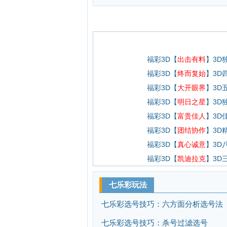
福彩3D【
出击有料
】3D
福彩3D【
终而复始
】3D
福彩3D【
大开眼界
】3D
福彩3D【
明日之星
】3D
福彩3D【
富贵佳人
】3D
福彩3D【
团结协作
】3D
福彩3D【
真心诚意
】3D
福彩3D【
凯迪拉克
】3D
七乐彩玩法
七乐彩选号技巧：六方面分析选号法
七乐彩选号技巧：杀号过滤选号