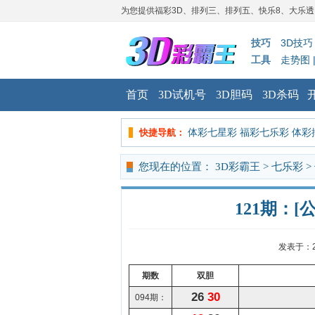
为您提供福彩3D、排列三、排列五、快乐8、大乐
技巧
3D技巧
工具
走势图
首页
3D试机号
3D胆码
3D杀码
体彩七星彩
福彩七乐彩
体彩
快捷导航：
您现在的位置：
3D彩霸王
>
七乐彩
>
121期：[
发表于：202
期数
双胆
26
30
094期：