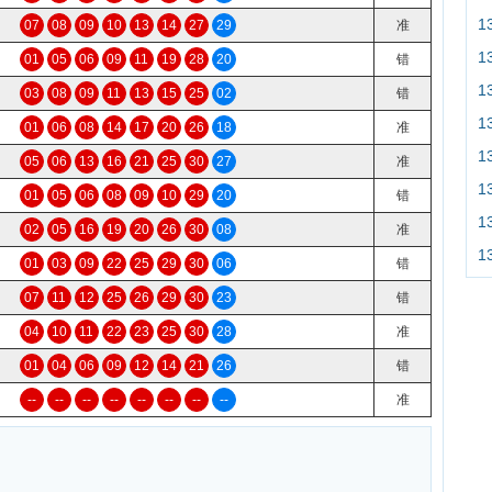
1
07
08
09
10
13
14
27
29
准
1
01
05
06
09
11
19
28
20
错
1
03
08
09
11
13
15
25
02
错
1
01
06
08
14
17
20
26
18
准
1
05
06
13
16
21
25
30
27
准
1
01
05
06
08
09
10
29
20
错
1
02
05
16
19
20
26
30
08
准
1
01
03
09
22
25
29
30
06
错
07
11
12
25
26
29
30
23
错
04
10
11
22
23
25
30
28
准
01
04
06
09
12
14
21
26
错
--
--
--
--
--
--
--
--
准