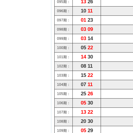
13
26
095期：
10
11
096期：
01
23
097期：
03
09
098期：
03
14
099期：
05
22
100期：
14
30
101期：
08 11
102期：
15
22
103期：
07
11
104期：
25
26
105期：
05
30
106期：
13
22
107期：
20 30
108期：
05
29
109期：