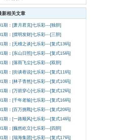
最新相关文章
31期：[萧月君克]七乐彩---[独胆]
31期：[摆明发财]七乐彩---[三胆]
31期：[无稽之谈]七乐彩---[复式13码]
31期：[东山日照]七乐彩---[复式15码]
31期：[落雨飞尘]七乐彩---[双胆]
31期：[街谈巷说]七乐彩---[复式11码]
31期：[林子杳然]七乐彩---[复式10码]
31期：[万箭穿心]七乐彩---[复式12码]
31期：[千年老输]七乐彩---[复式16码]
31期：[百万挑戰]七乐彩---[复式20码]
31期：[一路顺风]七乐彩---[复式14码]
31期：[巍然屹立]七乐彩---[四胆]
31期：[瑞海集团]七乐彩---[复式17码]