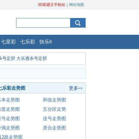
3D彩霸王手机站
|
网站地图
七星彩
七乐彩
快乐8
杀号定胆
大乐透杀号定胆
七乐彩走势图
更多
>>
基本走势图
和值走势图
跨度走势图
五分区走势
重号走势图
连号走势图
奇偶走势图
质合走势图
012路走势图