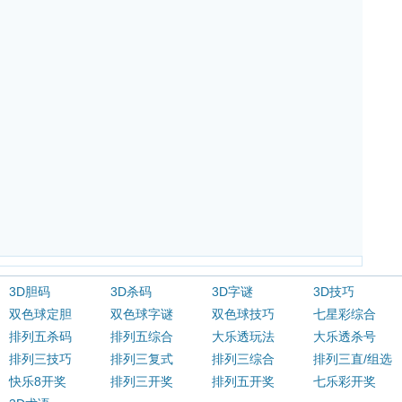
3D胆码
3D杀码
3D字谜
3D技巧
双色球定胆
双色球字谜
双色球技巧
七星彩综合
排列五杀码
排列五综合
大乐透玩法
大乐透杀号
排列三技巧
排列三复式
排列三综合
排列三直/组选
快乐8开奖
排列三开奖
排列五开奖
七乐彩开奖