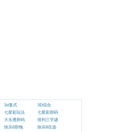
3d复式
3D综合
七星彩玩法
七星彩胆码
大乐透胆码
排列三字谜
快乐8胆拖
快乐8任选