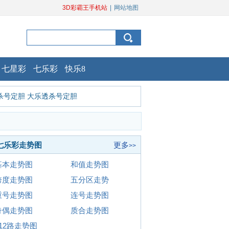
3D彩霸王手机站
|
网站地图
七星彩
七乐彩
快乐8
杀号定胆
大乐透杀号定胆
七乐彩走势图
更多
>>
基本走势图
和值走势图
跨度走势图
五分区走势
重号走势图
连号走势图
奇偶走势图
质合走势图
012路走势图