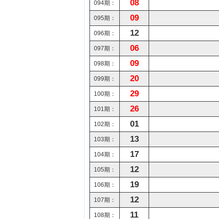
08
094期：
09
095期：
12
096期：
06
097期：
09
098期：
20
099期：
29
100期：
26
101期：
01
102期：
13
103期：
17
104期：
12
105期：
19
106期：
12
107期：
11
108期：