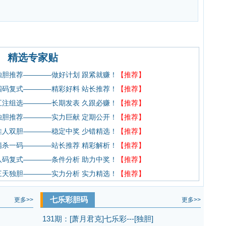
精选专家贴
独胆推荐——
——做好计划 跟紧就赚！
【推荐】
四码复式——
——精彩好料 站长推荐！
【推荐】
五注组选——
——长期发表 久跟必赚！
【推荐】
独胆推荐——
——实力巨献 定期公开！
【推荐】
佳人双胆——
——稳定中奖 少错精选！
【推荐】
精杀一码——
——站长推荐 精彩解析！
【推荐】
八码复式——
——条件分析 助力中奖！
【推荐】
三天独胆——
——实力分析 实力精选！
【推荐】
七乐彩胆码
更多
>>
更多
>>
131期：[萧月君克]七乐彩---[独胆]