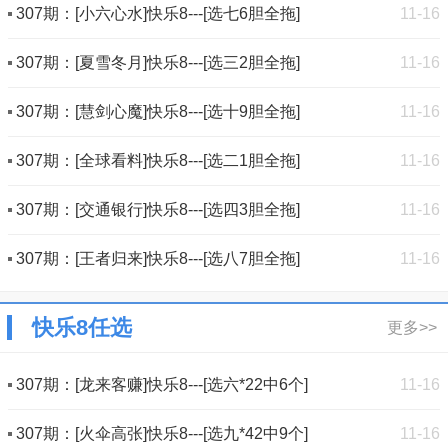
307期：[小六心水]快乐8---[选七6胆全拖]
11-16
307期：[夏雪冬月]快乐8---[选三2胆全拖]
11-16
307期：[慧剑心魔]快乐8---[选十9胆全拖]
11-16
307期：[全球看料]快乐8---[选二1胆全拖]
11-16
307期：[交通银行]快乐8---[选四3胆全拖]
11-16
307期：[王者归来]快乐8---[选八7胆全拖]
11-16
快乐8任选
更多>>
307期：[龙来客赚]快乐8---[选六*22中6个]
11-16
307期：[火伞高张]快乐8---[选九*42中9个]
11-16