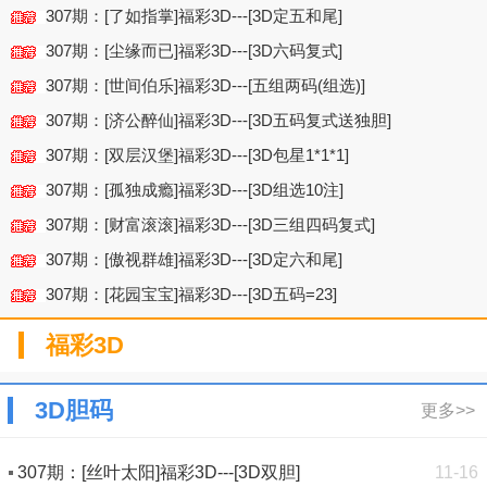
307期：[了如指掌]福彩3D---[3D定五和尾]
307期：[尘缘而已]福彩3D---[3D六码复式]
307期：[世间伯乐]福彩3D---[五组两码(组选)]
307期：[济公醉仙]福彩3D---[3D五码复式送独胆]
307期：[双层汉堡]福彩3D---[3D包星1*1*1]
307期：[孤独成瘾]福彩3D---[3D组选10注]
307期：[财富滚滚]福彩3D---[3D三组四码复式]
307期：[傲视群雄]福彩3D---[3D定六和尾]
307期：[花园宝宝]福彩3D---[3D五码=23]
福彩3D
3D胆码
更多>>
307期：[丝叶太阳]福彩3D---[3D双胆]
11-16