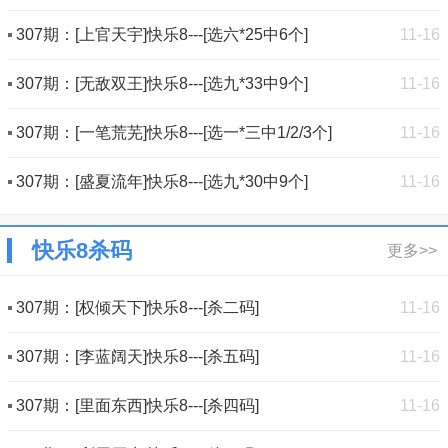
307期：[上官天宇]快乐8---[选六*25中6个]
11-16
307期：[无敌双王]快乐8---[选九*33中9个]
11-16
307期：[一笔荒芜]快乐8---[选一*三中1/2/3个]
11-16
307期：[盛夏流年]快乐8---[选九*30中9个]
11-16
快乐8杀码
更多>>
307期：[权倾天下]快乐8---[杀二码]
11-16
307期：[李蓝阔天]快乐8---[杀五码]
11-16
307期：[里面东西]快乐8---[杀四码]
11-16