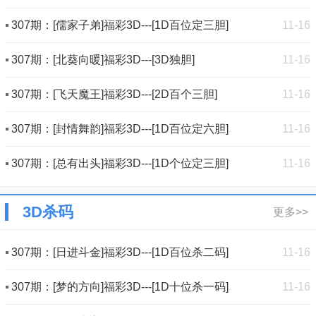
307期：[儒家子弟]福彩3D---[1D百位定三胆]
11-16
307期：[北葵向暖]福彩3D---[3D独胆]
11-16
307期：[飞天魔王]福彩3D---[2D百个三胆]
11-16
307期：[封情舞韵]福彩3D---[1D百位定六胆]
11-16
307期：[总有出头]福彩3D---[1D个位定三胆]
11-16
3D杀码
更多>>
307期：[日进斗金]福彩3D---[1D百位杀二码]
11-16
307期：[梦的方向]福彩3D---[1D十位杀一码]
11-16