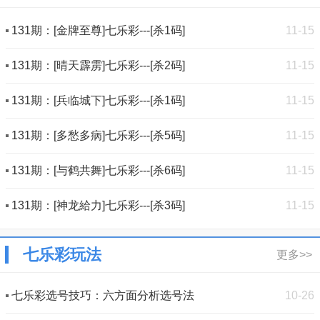
131期：[金牌至尊]七乐彩---[杀1码]
11-15
131期：[晴天霹雳]七乐彩---[杀2码]
11-15
131期：[兵临城下]七乐彩---[杀1码]
11-15
131期：[多愁多病]七乐彩---[杀5码]
11-15
131期：[与鹤共舞]七乐彩---[杀6码]
11-15
131期：[神龙給力]七乐彩---[杀3码]
11-15
七乐彩玩法
更多>>
七乐彩选号技巧：六方面分析选号法
10-26