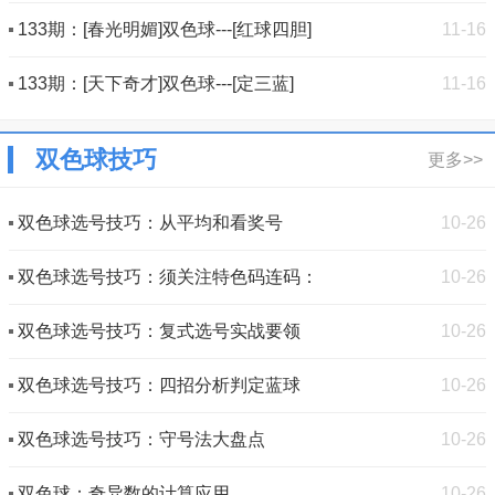
133期：[春光明媚]双色球---[红球四胆]
11-16
133期：[天下奇才]双色球---[定三蓝]
11-16
双色球技巧
更多>>
双色球选号技巧：从平均和看奖号
10-26
双色球选号技巧：须关注特色码连码：
10-26
双色球选号技巧：复式选号实战要领
10-26
双色球选号技巧：四招分析判定蓝球
10-26
双色球选号技巧：守号法大盘点
10-26
双色球：奇异数的计算应用
10-26