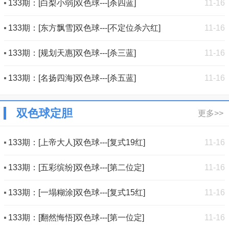
133期：[白梨小弱]双色球---[杀四蓝]
11-16
133期：[东方飘雪]双色球---[不定位杀六红]
11-16
133期：[规划天惠]双色球---[杀三蓝]
11-16
133期：[名扬四海]双色球---[杀五蓝]
11-16
双色球定胆
更多>>
133期：[上帝大人]双色球---[复式19红]
11-16
133期：[五彩缤纷]双色球---[第二位定]
11-16
133期：[一塌糊涂]双色球---[复式15红]
11-16
133期：[翻然悔悟]双色球---[第一位定]
11-16