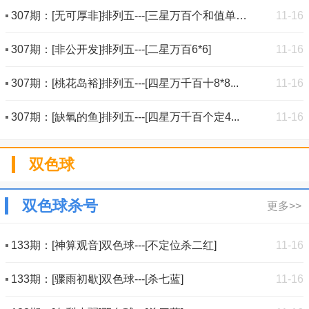
307期：[无可厚非]排列五---[三星万百个和值单双]
11-16
307期：[非公开发]排列五---[二星万百6*6]
11-16
307期：[桃花岛裕]排列五---[四星万千百十8*8...
11-16
307期：[缺氧的鱼]排列五---[四星万千百个定4...
11-16
双色球
双色球杀号
更多>>
133期：[神算观音]双色球---[不定位杀二红]
11-16
133期：[骤雨初歇]双色球---[杀七蓝]
11-16