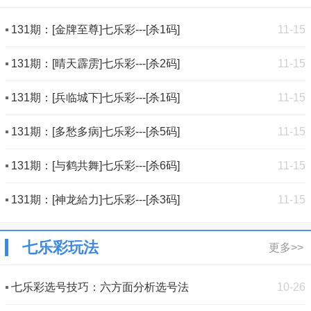
131期：[金牌至尊]七乐彩---[杀1码]
11-15
131期：[晴天霹雳]七乐彩---[杀2码]
11-15
131期：[兵临城下]七乐彩---[杀1码]
11-15
131期：[多愁多病]七乐彩---[杀5码]
11-15
131期：[与鹤共舞]七乐彩---[杀6码]
11-15
131期：[神龙給力]七乐彩---[杀3码]
11-15
七乐彩玩法
更多>>
七乐彩选号技巧：六方面分析选号法
10-26