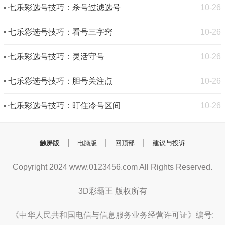
七乐彩选号技巧：杀号过滤选号
10-26
七乐彩选号技巧：看号三字窍
10-26
七乐彩选号技巧：灵活守号
10-26
七乐彩选号技巧：胆号关注点
10-26
七乐彩选号技巧：盯住冷号区间
10-26
|
|
|
触屏版
电脑版
回顶部
建议与投诉
Copyright 2024 www.0123456.com All Rights Reserved.
3D彩霸王 版权所有
《中华人民共和国电信与信息服务业务经营许可证》编号: