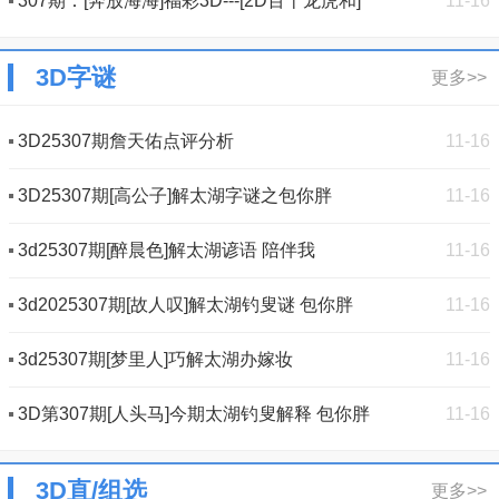
307期：[奔放海海]福彩3D---[2D百十龙虎和]
11-16
3D字谜
更多>>
3D25307期詹天佑点评分析
11-16
3D25307期[高公子]解太湖字谜之包你胖
11-16
3d25307期[醉晨色]解太湖谚语 陪伴我
11-16
3d2025307期[故人叹]解太湖钓叟谜 包你胖
11-16
3d25307期[梦里人]巧解太湖办嫁妆
11-16
3D第307期[人头马]今期太湖钓叟解释 包你胖
11-16
3D直/组选
更多>>