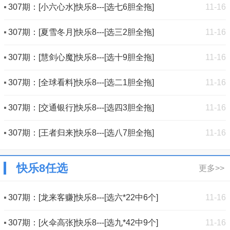
307期：[小六心水]快乐8---[选七6胆全拖]
11-16
307期：[夏雪冬月]快乐8---[选三2胆全拖]
11-16
307期：[慧剑心魔]快乐8---[选十9胆全拖]
11-16
307期：[全球看料]快乐8---[选二1胆全拖]
11-16
307期：[交通银行]快乐8---[选四3胆全拖]
11-16
307期：[王者归来]快乐8---[选八7胆全拖]
11-16
快乐8任选
更多>>
307期：[龙来客赚]快乐8---[选六*22中6个]
11-16
307期：[火伞高张]快乐8---[选九*42中9个]
11-16