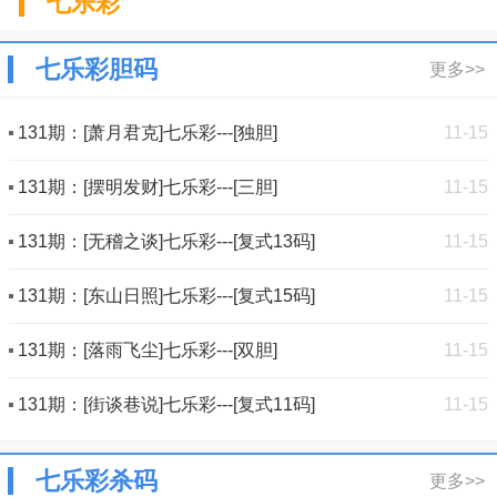
七乐彩
七乐彩胆码
更多>>
131期：[萧月君克]七乐彩---[独胆]
11-15
131期：[摆明发财]七乐彩---[三胆]
11-15
131期：[无稽之谈]七乐彩---[复式13码]
11-15
131期：[东山日照]七乐彩---[复式15码]
11-15
131期：[落雨飞尘]七乐彩---[双胆]
11-15
131期：[街谈巷说]七乐彩---[复式11码]
11-15
七乐彩杀码
更多>>