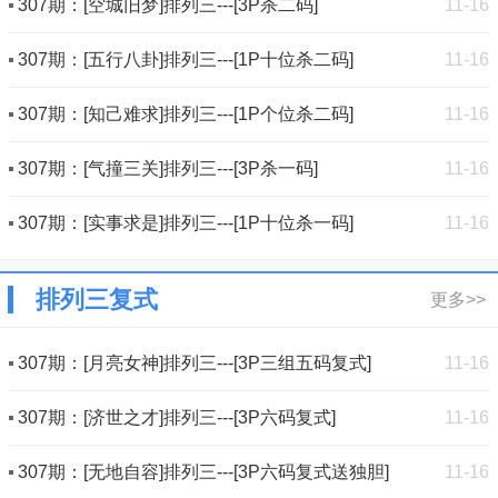
307期：[空城旧梦]排列三---[3P杀二码]
11-16
307期：[五行八卦]排列三---[1P十位杀二码]
11-16
307期：[知己难求]排列三---[1P个位杀二码]
11-16
307期：[气撞三关]排列三---[3P杀一码]
11-16
307期：[实事求是]排列三---[1P十位杀一码]
11-16
排列三复式
更多>>
307期：[月亮女神]排列三---[3P三组五码复式]
11-16
307期：[济世之才]排列三---[3P六码复式]
11-16
307期：[无地自容]排列三---[3P六码复式送独胆]
11-16