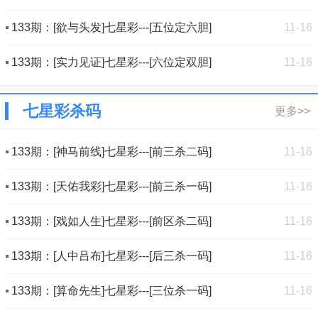
133期：[欲与头发]七星彩---[五位定六胆]
11-16
133期：[实力见证]七星彩---[六位定双胆]
11-16
七星彩杀码
更多>>
133期：[神马前线]七星彩---[前三杀二码]
11-16
133期：[天佑我彩]七星彩---[前三杀一码]
11-16
133期：[戏如人生]七星彩---[前区杀二码]
11-16
133期：[人中吕布]七星彩---[后三杀一码]
11-16
133期：[算命先生]七星彩---[三位杀一码]
11-16