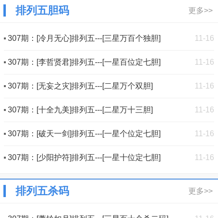
排列五胆码
更多>>
307期：[冷月无心]排列五---[三星万百个独胆]
11-16
307期：[李哲贤君]排列五---[一星百位定七胆]
11-16
307期：[无妄之灾]排列五---[二星万个双胆]
11-16
307期：[十全九美]排列五---[二星万十三胆]
11-16
307期：[破天一剑]排列五---[一星个位定七胆]
11-16
307期：[少阳护符]排列五---[一星十位定七胆]
11-16
排列五杀码
更多>>