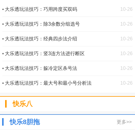
大乐透玩法技巧：巧用跨度买双码
10-26
大乐透玩法技巧：除3余数分组选号
10-26
大乐透玩法技巧：经典四步法介绍
10-26
大乐透玩法技巧：竖3连方法进行断区
10-26
大乐透玩法技巧：躲冷定区杀号法
10-26
大乐透玩法技巧：最大号和最小号分析法
10-26
快乐八
快乐8胆拖
更多>>