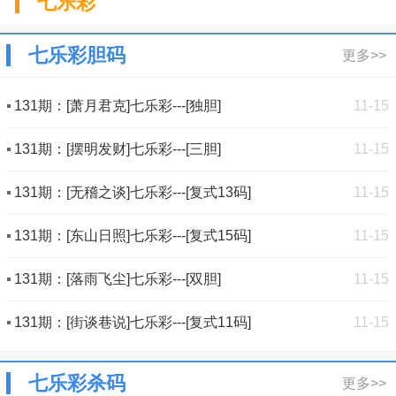
七乐彩
七乐彩胆码
更多>>
131期：[萧月君克]七乐彩---[独胆]
11-15
131期：[摆明发财]七乐彩---[三胆]
11-15
131期：[无稽之谈]七乐彩---[复式13码]
11-15
131期：[东山日照]七乐彩---[复式15码]
11-15
131期：[落雨飞尘]七乐彩---[双胆]
11-15
131期：[街谈巷说]七乐彩---[复式11码]
11-15
七乐彩杀码
更多>>