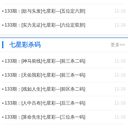
133期：[欲与头发]七星彩---[五位定六胆]
11-16
133期：[实力见证]七星彩---[六位定双胆]
11-16
七星彩杀码
更多>>
133期：[神马前线]七星彩---[前三杀二码]
11-16
133期：[天佑我彩]七星彩---[前三杀一码]
11-16
133期：[戏如人生]七星彩---[前区杀二码]
11-16
133期：[人中吕布]七星彩---[后三杀一码]
11-16
133期：[算命先生]七星彩---[三位杀一码]
11-16