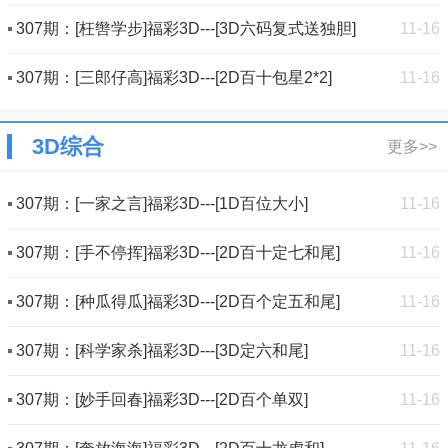
307期：[枉辔学步]福彩3D---[3D六码复式送独胆]
11-16
307期：[三郎仔高]福彩3D---[2D百十包星2*2]
11-16
3D综合
更多>>
307期：[一家之言]福彩3D---[1D百位大小]
11-16
307期：[手不停挥]福彩3D---[2D百十定七和尾]
11-16
307期：[种瓜得瓜]福彩3D---[2D百个定五和尾]
11-16
307期：[科学家杀]福彩3D---[3D定六和尾]
11-16
307期：[妙手回春]福彩3D---[2D百个单双]
11-16