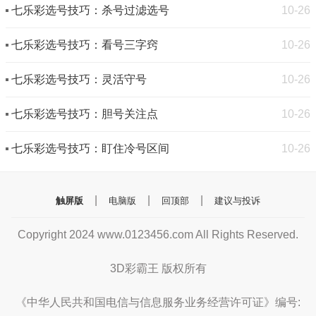
七乐彩选号技巧：杀号过滤选号
10-26
七乐彩选号技巧：看号三字窍
10-26
七乐彩选号技巧：灵活守号
10-26
七乐彩选号技巧：胆号关注点
10-26
七乐彩选号技巧：盯住冷号区间
10-26
|
|
|
触屏版
电脑版
回顶部
建议与投诉
Copyright 2024 www.0123456.com All Rights Reserved.
3D彩霸王 版权所有
《中华人民共和国电信与信息服务业务经营许可证》编号: