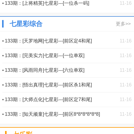
133期：[上将精英]七星彩---[一位杀一码]
11-16
七星彩综合
更多>>
133期：[天罗地网]七星彩---[前区定4和尾]
11-16
133期：[完美实力]七星彩---[一位单双]
11-16
133期：[风雨同舟]七星彩---[六位单双]
11-16
133期：[悟出真理]七星彩---[前区杀1和尾]
11-16
133期：[大师点化]七星彩---[前区定7和尾]
11-16
133期：[知天顽童]七星彩---[前区8*8*8*8*8*8]
11-16