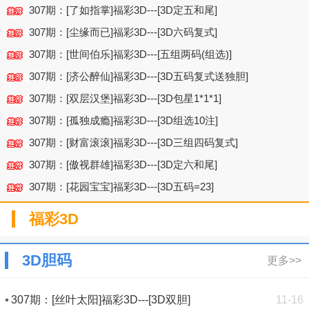
307期：[了如指掌]福彩3D---[3D定五和尾]
307期：[尘缘而已]福彩3D---[3D六码复式]
307期：[世间伯乐]福彩3D---[五组两码(组选)]
307期：[济公醉仙]福彩3D---[3D五码复式送独胆]
307期：[双层汉堡]福彩3D---[3D包星1*1*1]
307期：[孤独成瘾]福彩3D---[3D组选10注]
307期：[财富滚滚]福彩3D---[3D三组四码复式]
307期：[傲视群雄]福彩3D---[3D定六和尾]
307期：[花园宝宝]福彩3D---[3D五码=23]
福彩3D
3D胆码
更多>>
307期：[丝叶太阳]福彩3D---[3D双胆]
11-16