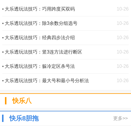
大乐透玩法技巧：巧用跨度买双码
10-26
大乐透玩法技巧：除3余数分组选号
10-26
大乐透玩法技巧：经典四步法介绍
10-26
大乐透玩法技巧：竖3连方法进行断区
10-26
大乐透玩法技巧：躲冷定区杀号法
10-26
大乐透玩法技巧：最大号和最小号分析法
10-26
快乐八
快乐8胆拖
更多>>