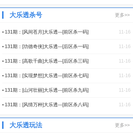
大乐透杀号
更多>>
131期：[风间苍月]大乐透---[前区杀一码]
11-16
131期：[功德奇侠]大乐透---[后区杀一码]
11-16
131期：[高歌千曲]大乐透---[后区杀三码]
11-16
131期：[实现梦想]大乐透---[前区杀七码]
11-16
131期：[山河壮丽]大乐透---[前区杀九码]
11-16
131期：[风情万种]大乐透---[前区杀八码]
11-16
大乐透玩法
更多>>