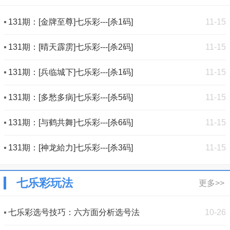
131期：[金牌至尊]七乐彩---[杀1码]
11-15
131期：[晴天霹雳]七乐彩---[杀2码]
11-15
131期：[兵临城下]七乐彩---[杀1码]
11-15
131期：[多愁多病]七乐彩---[杀5码]
11-15
131期：[与鹤共舞]七乐彩---[杀6码]
11-15
131期：[神龙給力]七乐彩---[杀3码]
11-15
七乐彩玩法
更多>>
七乐彩选号技巧：六方面分析选号法
10-26