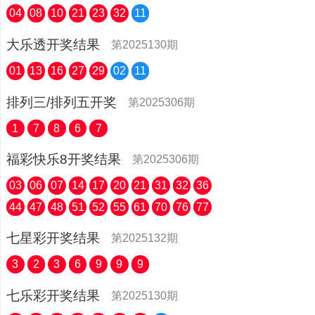
04
08
10
21
23
32
11
大乐透开奖结果
第2025130期
01
13
16
27
29
02
11
排列三/排列五开奖
第2025306期
1
7
8
6
7
福彩快乐8开奖结果
第2025306期
03
06
07
14
17
20
21
31
32
36
44
47
48
51
52
55
61
70
76
77
七星彩开奖结果
第2025132期
3
2
3
6
9
9
9
七乐彩开奖结果
第2025130期