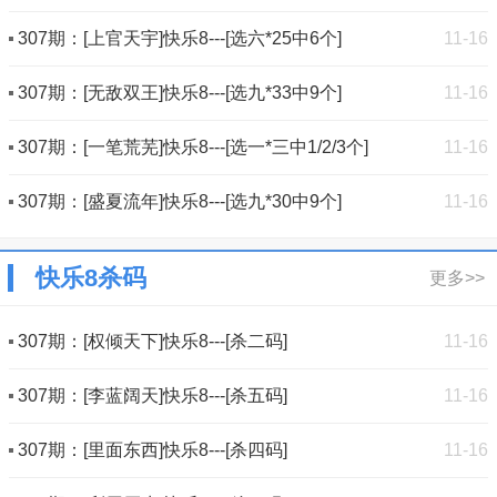
307期：[上官天宇]快乐8---[选六*25中6个]
11-16
307期：[无敌双王]快乐8---[选九*33中9个]
11-16
307期：[一笔荒芜]快乐8---[选一*三中1/2/3个]
11-16
307期：[盛夏流年]快乐8---[选九*30中9个]
11-16
快乐8杀码
更多>>
307期：[权倾天下]快乐8---[杀二码]
11-16
307期：[李蓝阔天]快乐8---[杀五码]
11-16
307期：[里面东西]快乐8---[杀四码]
11-16