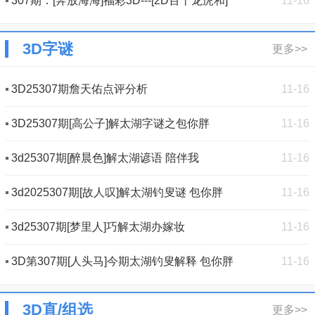
307期：[奔放海海]福彩3D---[2D百十龙虎和]
11-16
3D字谜
更多>>
3D25307期詹天佑点评分析
11-16
3D25307期[高公子]解太湖字谜之包你胖
11-16
3d25307期[醉晨色]解太湖谚语 陪伴我
11-16
3d2025307期[故人叹]解太湖钓叟谜 包你胖
11-16
3d25307期[梦里人]巧解太湖办嫁妆
11-16
3D第307期[人头马]今期太湖钓叟解释 包你胖
11-16
3D直/组选
更多>>