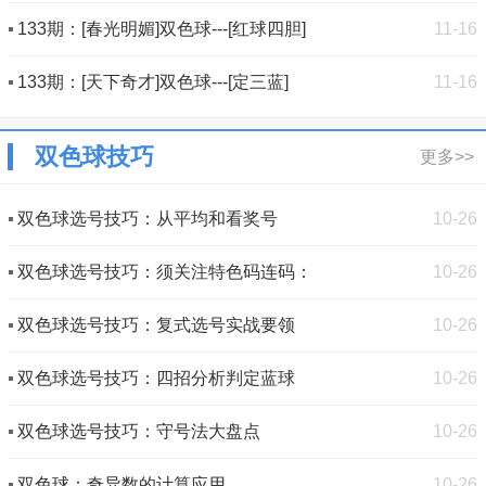
133期：[春光明媚]双色球---[红球四胆]
11-16
133期：[天下奇才]双色球---[定三蓝]
11-16
双色球技巧
更多>>
双色球选号技巧：从平均和看奖号
10-26
双色球选号技巧：须关注特色码连码：
10-26
双色球选号技巧：复式选号实战要领
10-26
双色球选号技巧：四招分析判定蓝球
10-26
双色球选号技巧：守号法大盘点
10-26
双色球：奇异数的计算应用
10-26