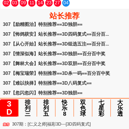
02
03
09
11
14
23
27
04
站长推荐
307【励精图治】特别推荐==3D独胆==
307【怖鸽获安】站长推荐==3D四码复式==百分百...
307【从心开始】站长推荐==3D组选五注==百分百...
307【情深似海】站长推荐==3D独胆==百分百中奖
307【舞林大会】站长推荐==3D双胆==百分百中奖
307【梅宝瑞荣】特别推荐==3D杀一码==百分百中奖
307【难以抉择】特别推荐==3D八码复式==
307【忽闪忽闪】特别推荐==3D独胆==
排
排
快
双
七
大
3
列
列
乐
色
星
乐
D
三
五
8
球
彩
透
307期：[仁义之师]福彩3D---[3D四码复式]