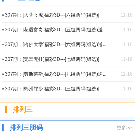
307期：[大蓉飞虎]福彩3D---[六组两码(组选)]
11-16
307期：[花语富贵]福彩3D---[五组两码(组选)送...
11-16
307期：[哈佛大学]福彩3D---[六组两码(组选)送...
11-16
307期：[无牵无挂]福彩3D---[七组两码(组选)]
11-16
307期：[劳斯莱斯]福彩3D---[九组两码(组选)送...
11-16
307期：[郴州邝少]福彩3D---[三组两码(组选)]
11-16
排列三
排列三胆码
更多>>