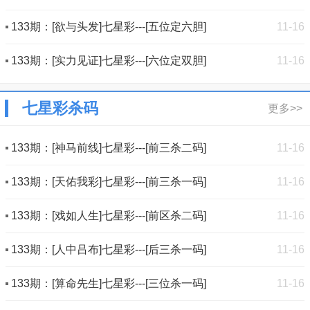
133期：[欲与头发]七星彩---[五位定六胆]
11-16
133期：[实力见证]七星彩---[六位定双胆]
11-16
七星彩杀码
更多>>
133期：[神马前线]七星彩---[前三杀二码]
11-16
133期：[天佑我彩]七星彩---[前三杀一码]
11-16
133期：[戏如人生]七星彩---[前区杀二码]
11-16
133期：[人中吕布]七星彩---[后三杀一码]
11-16
133期：[算命先生]七星彩---[三位杀一码]
11-16