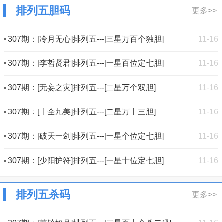
排列五胆码
更多>>
307期：[冷月无心]排列五---[三星万百个独胆]
11-16
307期：[李哲贤君]排列五---[一星百位定七胆]
11-16
307期：[无妄之灾]排列五---[二星万个双胆]
11-16
307期：[十全九美]排列五---[二星万十三胆]
11-16
307期：[破天一剑]排列五---[一星个位定七胆]
11-16
307期：[少阳护符]排列五---[一星十位定七胆]
11-16
排列五杀码
更多>>