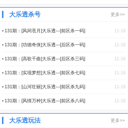
大乐透杀号
更多>>
131期：[风间苍月]大乐透---[前区杀一码]
11-16
131期：[功德奇侠]大乐透---[后区杀一码]
11-16
131期：[高歌千曲]大乐透---[后区杀三码]
11-16
131期：[实现梦想]大乐透---[前区杀七码]
11-16
131期：[山河壮丽]大乐透---[前区杀九码]
11-16
131期：[风情万种]大乐透---[前区杀八码]
11-16
大乐透玩法
更多>>