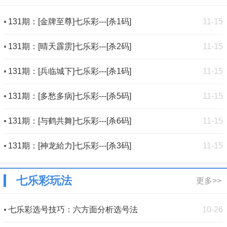
131期：[金牌至尊]七乐彩---[杀1码]
11-15
131期：[晴天霹雳]七乐彩---[杀2码]
11-15
131期：[兵临城下]七乐彩---[杀1码]
11-15
131期：[多愁多病]七乐彩---[杀5码]
11-15
131期：[与鹤共舞]七乐彩---[杀6码]
11-15
131期：[神龙給力]七乐彩---[杀3码]
11-15
七乐彩玩法
更多>>
七乐彩选号技巧：六方面分析选号法
10-26