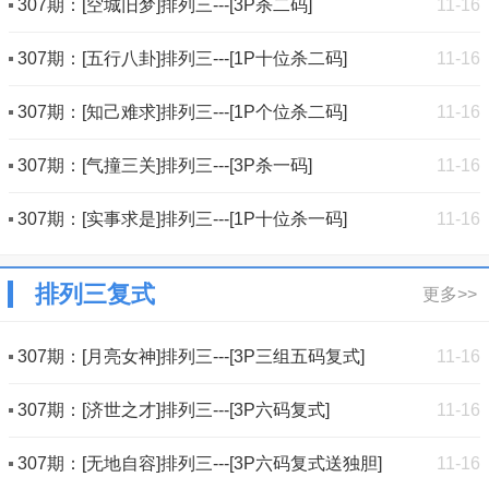
307期：[空城旧梦]排列三---[3P杀二码]
11-16
307期：[五行八卦]排列三---[1P十位杀二码]
11-16
307期：[知己难求]排列三---[1P个位杀二码]
11-16
307期：[气撞三关]排列三---[3P杀一码]
11-16
307期：[实事求是]排列三---[1P十位杀一码]
11-16
排列三复式
更多>>
307期：[月亮女神]排列三---[3P三组五码复式]
11-16
307期：[济世之才]排列三---[3P六码复式]
11-16
307期：[无地自容]排列三---[3P六码复式送独胆]
11-16