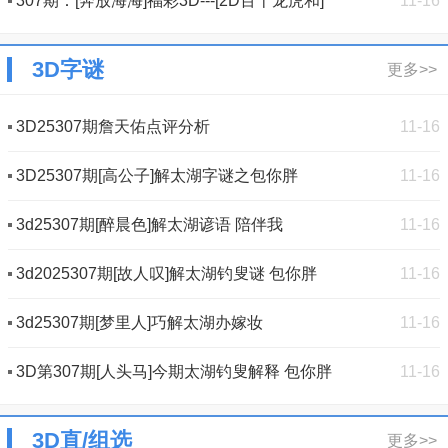
307期：[奔放海海]福彩3D---[2D百十龙虎和]
11-16
3D字谜
更多>>
3D25307期詹天佑点评分析
11-16
3D25307期[高公子]解太湖字谜之包你胖
11-16
3d25307期[醉晨色]解太湖谚语 陪伴我
11-16
3d2025307期[故人叹]解太湖钓叟谜 包你胖
11-16
3d25307期[梦里人]巧解太湖办嫁妆
11-16
3D第307期[人头马]今期太湖钓叟解释 包你胖
11-16
3D直/组选
更多>>