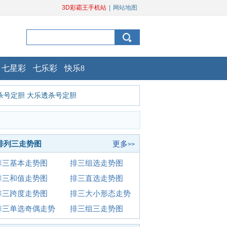
3D彩霸王手机站
|
网站地图
七星彩
七乐彩
快乐8
杀号定胆
大乐透杀号定胆
排列三走势图
更多
>>
排三基本走势图
排三组选走势图
排三和值走势图
排三直选走势图
排三跨度走势图
排三大小形态走势
排三单选奇偶走势
排三组三走势图