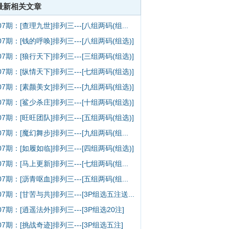
最新相关文章
07期：[查理九世]排列三---[八组两码(组...
07期：[钱的呼唤]排列三---[八组两码(组选)]
07期：[狼行天下]排列三---[三组两码(组选)]
07期：[纵情天下]排列三---[七组两码(组选)]
07期：[素颜美女]排列三---[九组两码(组选)]
07期：[鲨少杀庄]排列三---[十组两码(组选)]
07期：[旺旺团队]排列三---[五组两码(组选)]
07期：[魔幻舞步]排列三---[九组两码(组...
07期：[如履如临]排列三---[四组两码(组选)]
07期：[马上更新]排列三---[七组两码(组...
07期：[沥青呕血]排列三---[五组两码(组...
07期：[甘苦与共]排列三---[3P组选五注送...
07期：[逍遥法外]排列三---[3P组选20注]
07期：[挑战奇迹]排列三---[3P组选五注]