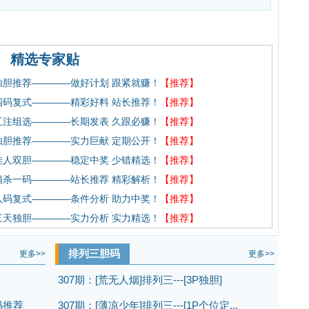
精选专家贴
独胆推荐——
——做好计划 跟紧就赚！
【推荐】
四码复式——
——精彩好料 站长推荐！
【推荐】
五注组选——
——长期发表 久跟必赚！
【推荐】
独胆推荐——
——实力巨献 定期公开！
【推荐】
佳人双胆——
——稳定中奖 少错精选！
【推荐】
精杀一码——
——站长推荐 精彩解析！
【推荐】
八码复式——
——条件分析 助力中奖！
【推荐】
三天独胆——
——实力分析 实力精选！
【推荐】
排列三胆码
更多
>>
更多
>>
307期：[荒无人烟]排列三---[3P独胆]
码推荐
307期：[薄凉少年]排列三---[1P个位定...