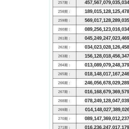
457,567,079,035,034
257期：
189,015,128,125,478
258期：
569,017,128,289,035
259期：
089,256,123,016,034
260期：
045,249,247,023,469
261期：
034,023,028,126,458
262期：
156,128,018,456,347
263期：
013,089,079,248,379
264期：
018,148,017,167,246
265期：
246,056,678,029,289
266期：
016,168,679,369,579
267期：
078,249,128,047,039
268期：
014,148,027,389,026
269期：
089,147,369,012,237
270期：
016,236,247,017,179
271期：