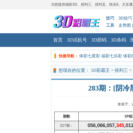
为您提供福彩3D、排列三、排列五、快乐8、大乐
技巧
3D技巧
工具
走势图
首页
3D试机号
3D胆码
3D杀码
体彩七星彩
福彩七乐彩
体彩
快捷导航：
您现在的位置：
3D彩霸王
>
排列三
>
283期：[阴冷黑
发表于：202
期数
3P组
056,066,057,
3
4
5
,01
227期：