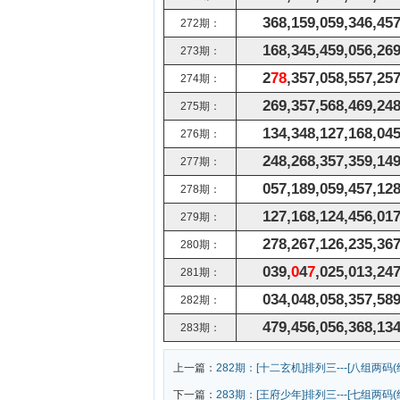
368,159,059,346,457
272期：
168,345,459,056,269
273期：
2
7
8
,357,058,557,257
274期：
269,357,568,469,248
275期：
134,348,127,168,045
276期：
248,268,357,359,149
277期：
057,189,059,457,128
278期：
127,168,124,456,017
279期：
278,267,126,235,367
280期：
039,
0
4
7
,025,013,24
281期：
034,048,058,357,589
282期：
479,456,056,368,134
283期：
上一篇：
282期：[十二玄机]排列三---[八组两码
下一篇：
283期：[王府少年]排列三---[七组两码(