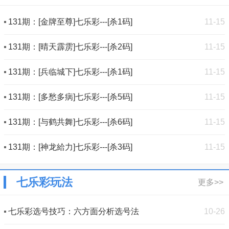
131期：[金牌至尊]七乐彩---[杀1码]
11-15
131期：[晴天霹雳]七乐彩---[杀2码]
11-15
131期：[兵临城下]七乐彩---[杀1码]
11-15
131期：[多愁多病]七乐彩---[杀5码]
11-15
131期：[与鹤共舞]七乐彩---[杀6码]
11-15
131期：[神龙給力]七乐彩---[杀3码]
11-15
七乐彩玩法
更多>>
七乐彩选号技巧：六方面分析选号法
10-26