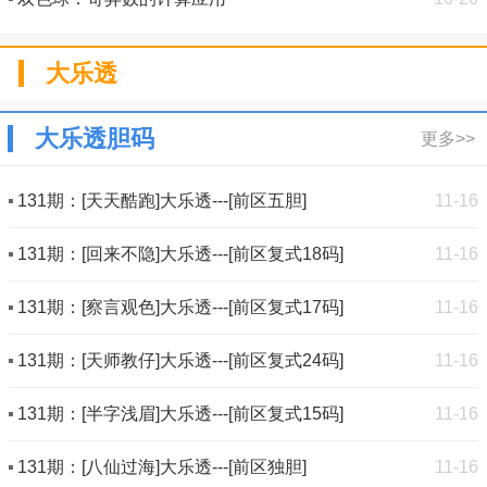
大乐透
大乐透胆码
更多>>
131期：[天天酷跑]大乐透---[前区五胆]
11-16
131期：[回来不隐]大乐透---[前区复式18码]
11-16
131期：[察言观色]大乐透---[前区复式17码]
11-16
131期：[天师教仔]大乐透---[前区复式24码]
11-16
131期：[半字浅眉]大乐透---[前区复式15码]
11-16
131期：[八仙过海]大乐透---[前区独胆]
11-16