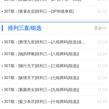
307期：[黄雀在后]排列三---[3P和值单双]
11-16
排列三直/组选
更多>>
307期：[查理九世]排列三---[八组两码(组选)送...
11-16
307期：[钱的呼唤]排列三---[八组两码(组选)]
11-16
307期：[狼行天下]排列三---[三组两码(组选)]
11-16
307期：[纵情天下]排列三---[七组两码(组选)]
11-16
307期：[素颜美女]排列三---[九组两码(组选)]
11-16
307期：[鲨少杀庄]排列三---[十组两码(组选)]
11-16