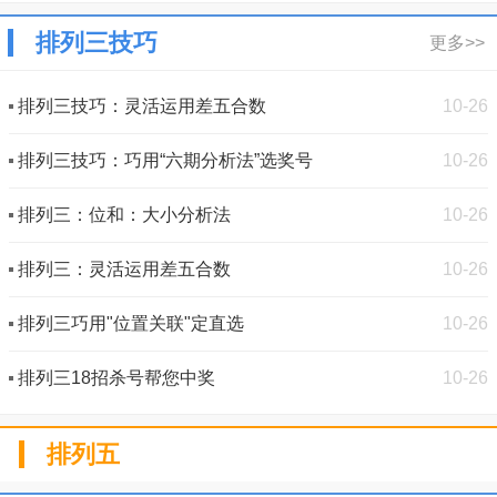
排列三技巧
更多>>
排列三技巧：灵活运用差五合数
10-26
排列三技巧：巧用“六期分析法”选奖号
10-26
排列三：位和：大小分析法
10-26
排列三：灵活运用差五合数
10-26
排列三巧用"位置关联"定直选
10-26
排列三18招杀号帮您中奖
10-26
排列五