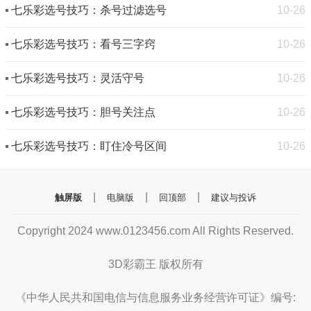
七乐彩选号技巧：杀号过滤选号
10-26
七乐彩选号技巧：看号三字窍
10-26
七乐彩选号技巧：灵活守号
10-26
七乐彩选号技巧：胆号关注点
10-26
七乐彩选号技巧：盯住冷号区间
10-26
|
|
|
触屏版
电脑版
回顶部
建议与投诉
Copyright 2024 www.0123456.com All Rights Reserved.
3D彩霸王 版权所有
《中华人民共和国电信与信息服务业务经营许可证》编号: