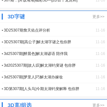
307期：[奔放海海]福彩3D---[2D百十龙虎和]
11-16
3D字谜
更多>>
3D25307期詹天佑点评分析
11-16
3D25307期[高公子]解太湖字谜之包你胖
11-16
3d25307期[醉晨色]解太湖谚语 陪伴我
11-16
3d2025307期[故人叹]解太湖钓叟谜 包你胖
11-16
3d25307期[梦里人]巧解太湖办嫁妆
11-16
3D第307期[人头马]今期太湖钓叟解释 包你胖
11-16
3D直/组选
更多>>