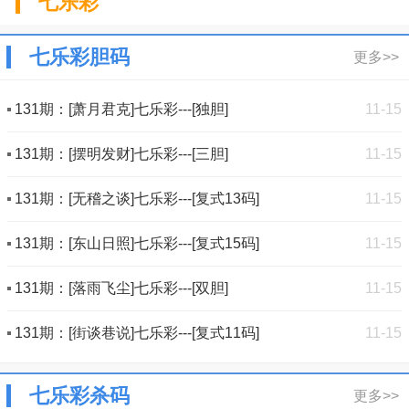
七乐彩
七乐彩胆码
更多>>
131期：[萧月君克]七乐彩---[独胆]
11-15
131期：[摆明发财]七乐彩---[三胆]
11-15
131期：[无稽之谈]七乐彩---[复式13码]
11-15
131期：[东山日照]七乐彩---[复式15码]
11-15
131期：[落雨飞尘]七乐彩---[双胆]
11-15
131期：[街谈巷说]七乐彩---[复式11码]
11-15
七乐彩杀码
更多>>