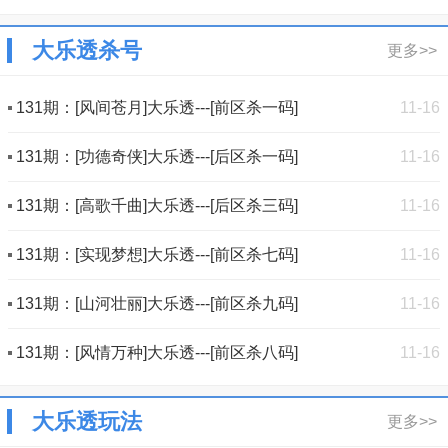
大乐透杀号
更多>>
131期：[风间苍月]大乐透---[前区杀一码]
11-16
131期：[功德奇侠]大乐透---[后区杀一码]
11-16
131期：[高歌千曲]大乐透---[后区杀三码]
11-16
131期：[实现梦想]大乐透---[前区杀七码]
11-16
131期：[山河壮丽]大乐透---[前区杀九码]
11-16
131期：[风情万种]大乐透---[前区杀八码]
11-16
大乐透玩法
更多>>