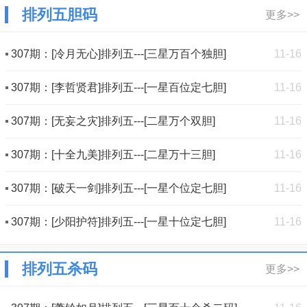
排列五胆码
更多>>
307期：[冷月无心]排列五---[三星万百个独胆]
11-16
307期：[李哲贤君]排列五---[一星百位定七胆]
11-16
307期：[无妄之灾]排列五---[二星万个双胆]
11-16
307期：[十全九美]排列五---[二星万十三胆]
11-16
307期：[破天一剑]排列五---[一星个位定七胆]
11-16
307期：[少阳护符]排列五---[一星十位定七胆]
11-16
排列五杀码
更多>>