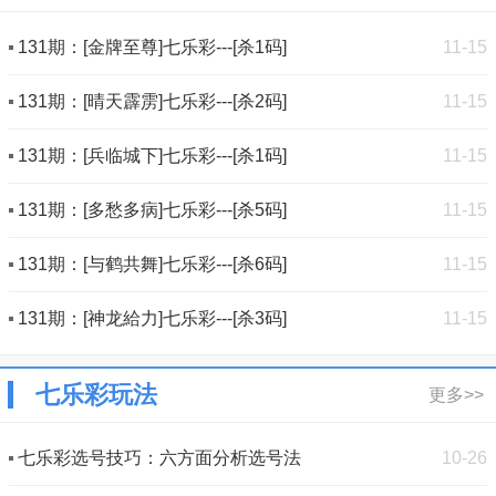
131期：[金牌至尊]七乐彩---[杀1码]
11-15
131期：[晴天霹雳]七乐彩---[杀2码]
11-15
131期：[兵临城下]七乐彩---[杀1码]
11-15
131期：[多愁多病]七乐彩---[杀5码]
11-15
131期：[与鹤共舞]七乐彩---[杀6码]
11-15
131期：[神龙給力]七乐彩---[杀3码]
11-15
七乐彩玩法
更多>>
七乐彩选号技巧：六方面分析选号法
10-26