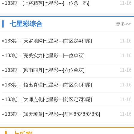
133期：[上将精英]七星彩---[一位杀一码]
11-16
七星彩综合
更多>>
133期：[天罗地网]七星彩---[前区定4和尾]
11-16
133期：[完美实力]七星彩---[一位单双]
11-16
133期：[风雨同舟]七星彩---[六位单双]
11-16
133期：[悟出真理]七星彩---[前区杀1和尾]
11-16
133期：[大师点化]七星彩---[前区定7和尾]
11-16
133期：[知天顽童]七星彩---[前区8*8*8*8*8*8]
11-16