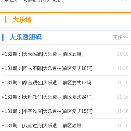
大乐透
大乐透胆码
更多>>
131期：[天天酷跑]大乐透---[前区五胆]
11-16
131期：[回来不隐]大乐透---[前区复式18码]
11-16
131期：[察言观色]大乐透---[前区复式17码]
11-16
131期：[天师教仔]大乐透---[前区复式24码]
11-16
131期：[半字浅眉]大乐透---[前区复式15码]
11-16
131期：[八仙过海]大乐透---[前区独胆]
11-16