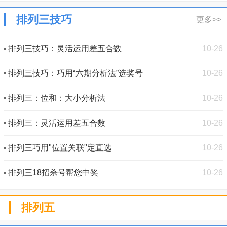
排列三技巧
更多>>
排列三技巧：灵活运用差五合数
10-26
排列三技巧：巧用“六期分析法”选奖号
10-26
排列三：位和：大小分析法
10-26
排列三：灵活运用差五合数
10-26
排列三巧用"位置关联"定直选
10-26
排列三18招杀号帮您中奖
10-26
排列五