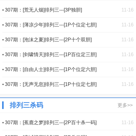
307期：[荒无人烟]排列三---[3P独胆]
11-16
307期：[薄凉少年]排列三---[1P个位定七胆]
11-16
307期：[泡沫之夏]排列三---[2P十个双胆]
11-16
307期：[剑啸情天]排列三---[1P百位定三胆]
11-16
307期：[自由人士]排列三---[1P个位定六胆]
11-16
307期：[无声无息]排列三---[1P十位定七胆]
11-16
排列三杀码
更多>>
307期：[蕉鹿之梦]排列三---[2P百十杀一码]
11-16