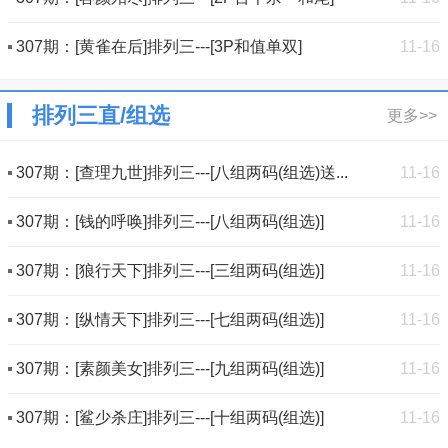
307期：[黄雀在后]排列三---[3P和值单双]
11-16
排列三直/组选
更多>>
307期：[查理九世]排列三---[八组两码(组选)送...
11-16
307期：[钱的呼唤]排列三---[八组两码(组选)]
11-16
307期：[狼行天下]排列三---[三组两码(组选)]
11-16
307期：[纵情天下]排列三---[七组两码(组选)]
11-16
307期：[素颜美女]排列三---[九组两码(组选)]
11-16
307期：[鲨少杀庄]排列三---[十组两码(组选)]
11-16