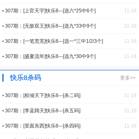
307期：[上官天宇]快乐8---[选六*25中6个]
11-16
307期：[无敌双王]快乐8---[选九*33中9个]
11-16
307期：[一笔荒芜]快乐8---[选一*三中1/2/3个]
11-16
307期：[盛夏流年]快乐8---[选九*30中9个]
11-16
快乐8杀码
更多>>
307期：[权倾天下]快乐8---[杀二码]
11-16
307期：[李蓝阔天]快乐8---[杀五码]
11-16
307期：[里面东西]快乐8---[杀四码]
11-16