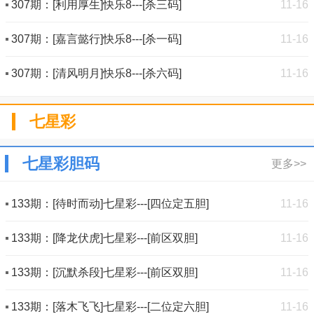
307期：[利用厚生]快乐8---[杀三码]
11-16
307期：[嘉言懿行]快乐8---[杀一码]
11-16
307期：[清风明月]快乐8---[杀六码]
11-16
七星彩
七星彩胆码
更多>>
133期：[待时而动]七星彩---[四位定五胆]
11-16
133期：[降龙伏虎]七星彩---[前区双胆]
11-16
133期：[沉默杀段]七星彩---[前区双胆]
11-16
133期：[落木飞飞]七星彩---[二位定六胆]
11-16