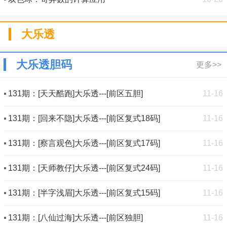
大乐透
大乐透胆码
更多>>
131期：[天天酷跑]大乐透---[前区五胆]
11-16
131期：[回来不隐]大乐透---[前区复式18码]
11-16
131期：[察言观色]大乐透---[前区复式17码]
11-16
131期：[天师教仔]大乐透---[前区复式24码]
11-16
131期：[半字浅眉]大乐透---[前区复式15码]
11-16
131期：[八仙过海]大乐透---[前区独胆]
11-16