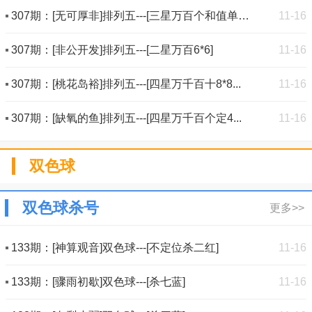
307期：[无可厚非]排列五---[三星万百个和值单双]
11-16
307期：[非公开发]排列五---[二星万百6*6]
11-16
307期：[桃花岛裕]排列五---[四星万千百十8*8...
11-16
307期：[缺氧的鱼]排列五---[四星万千百个定4...
11-16
双色球
双色球杀号
更多>>
133期：[神算观音]双色球---[不定位杀二红]
11-16
133期：[骤雨初歇]双色球---[杀七蓝]
11-16