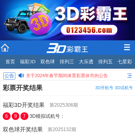
首页
福彩3D
双色球
排列三
大乐透
排列五
七星彩
七乐彩
快乐8
开奖结果
走势图
公告
关于2024年春节期间体育彩票休市的公告
公告
财政部关于2025年彩票市场休市安排...
彩票开奖结果
3D开机号
3D试机号
福彩3D开奖结果
第2025306期
6
9
7
3D模拟试机号：
双色球开奖结果
第2025132期