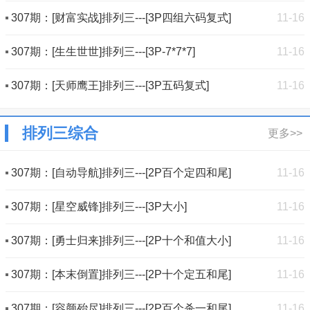
307期：[财富实战]排列三---[3P四组六码复式]
11-16
307期：[生生世世]排列三---[3P-7*7*7]
11-16
307期：[天师鹰王]排列三---[3P五码复式]
11-16
排列三综合
更多>>
307期：[自动导航]排列三---[2P百个定四和尾]
11-16
307期：[星空威锋]排列三---[3P大小]
11-16
307期：[勇士归来]排列三---[2P十个和值大小]
11-16
307期：[本末倒置]排列三---[2P十个定五和尾]
11-16
307期：[容颜殆尽]排列三---[2P百个杀一和尾]
11-16