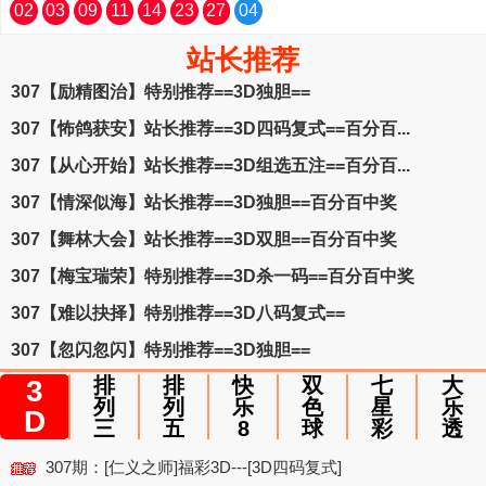
02
03
09
11
14
23
27
04
站长推荐
307【励精图治】特别推荐==3D独胆==
307【怖鸽获安】站长推荐==3D四码复式==百分百...
307【从心开始】站长推荐==3D组选五注==百分百...
307【情深似海】站长推荐==3D独胆==百分百中奖
307【舞林大会】站长推荐==3D双胆==百分百中奖
307【梅宝瑞荣】特别推荐==3D杀一码==百分百中奖
307【难以抉择】特别推荐==3D八码复式==
307【忽闪忽闪】特别推荐==3D独胆==
排
排
快
双
七
大
3
列
列
乐
色
星
乐
D
三
五
8
球
彩
透
307期：[仁义之师]福彩3D---[3D四码复式]