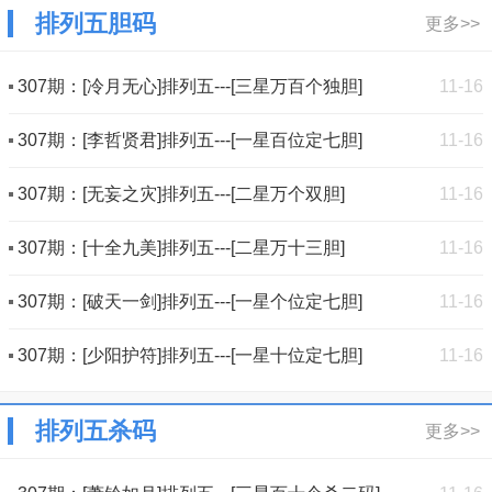
排列五胆码
更多>>
307期：[冷月无心]排列五---[三星万百个独胆]
11-16
307期：[李哲贤君]排列五---[一星百位定七胆]
11-16
307期：[无妄之灾]排列五---[二星万个双胆]
11-16
307期：[十全九美]排列五---[二星万十三胆]
11-16
307期：[破天一剑]排列五---[一星个位定七胆]
11-16
307期：[少阳护符]排列五---[一星十位定七胆]
11-16
排列五杀码
更多>>