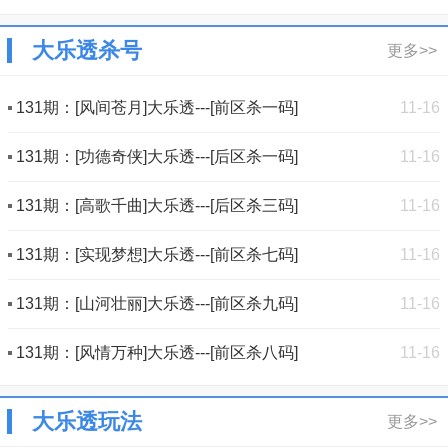
大乐透杀号
更多>>
131期：[风间苍月]大乐透---[前区杀一码]
11-16
131期：[功德奇侠]大乐透---[后区杀一码]
11-16
131期：[高歌千曲]大乐透---[后区杀三码]
11-16
131期：[实现梦想]大乐透---[前区杀七码]
11-16
131期：[山河壮丽]大乐透---[前区杀九码]
11-16
131期：[风情万种]大乐透---[前区杀八码]
11-16
大乐透玩法
更多>>