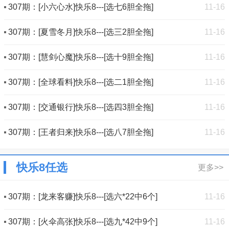
307期：[小六心水]快乐8---[选七6胆全拖]
11-16
307期：[夏雪冬月]快乐8---[选三2胆全拖]
11-16
307期：[慧剑心魔]快乐8---[选十9胆全拖]
11-16
307期：[全球看料]快乐8---[选二1胆全拖]
11-16
307期：[交通银行]快乐8---[选四3胆全拖]
11-16
307期：[王者归来]快乐8---[选八7胆全拖]
11-16
快乐8任选
更多>>
307期：[龙来客赚]快乐8---[选六*22中6个]
11-16
307期：[火伞高张]快乐8---[选九*42中9个]
11-16