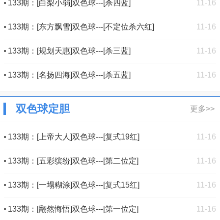
133期：[白梨小弱]双色球---[杀四蓝]
11-16
133期：[东方飘雪]双色球---[不定位杀六红]
11-16
133期：[规划天惠]双色球---[杀三蓝]
11-16
133期：[名扬四海]双色球---[杀五蓝]
11-16
双色球定胆
更多>>
133期：[上帝大人]双色球---[复式19红]
11-16
133期：[五彩缤纷]双色球---[第二位定]
11-16
133期：[一塌糊涂]双色球---[复式15红]
11-16
133期：[翻然悔悟]双色球---[第一位定]
11-16