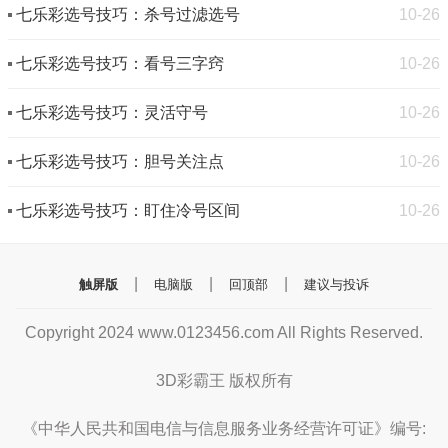
七乐彩选号技巧：杀号过滤选号
10-26
七乐彩选号技巧：看号三字窍
10-26
七乐彩选号技巧：灵活守号
10-26
七乐彩选号技巧：胆号关注点
10-26
七乐彩选号技巧：盯住冷号区间
10-26
|
|
|
触屏版
电脑版
回顶部
建议与投诉
Copyright 2024 www.0123456.com All Rights Reserved.
3D彩霸王 版权所有
《中华人民共和国电信与信息服务业务经营许可证》编号: