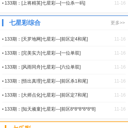
133期：[上将精英]七星彩---[一位杀一码]
11-16
七星彩综合
更多>>
133期：[天罗地网]七星彩---[前区定4和尾]
11-16
133期：[完美实力]七星彩---[一位单双]
11-16
133期：[风雨同舟]七星彩---[六位单双]
11-16
133期：[悟出真理]七星彩---[前区杀1和尾]
11-16
133期：[大师点化]七星彩---[前区定7和尾]
11-16
133期：[知天顽童]七星彩---[前区8*8*8*8*8*8]
11-16