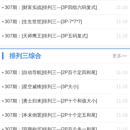
307期：[财富实战]排列三---[3P四组六码复式]
11-16
307期：[生生世世]排列三---[3P-7*7*7]
11-16
307期：[天师鹰王]排列三---[3P五码复式]
11-16
排列三综合
更多>>
307期：[自动导航]排列三---[2P百个定四和尾]
11-16
307期：[星空威锋]排列三---[3P大小]
11-16
307期：[勇士归来]排列三---[2P十个和值大小]
11-16
307期：[本末倒置]排列三---[2P十个定五和尾]
11-16
307期：[容颜殆尽]排列三---[2P百个杀一和尾]
11-16