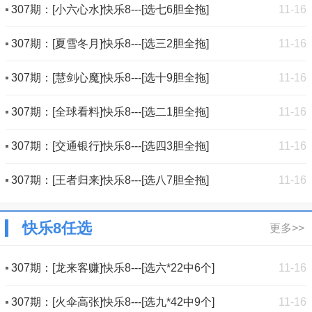
307期：[小六心水]快乐8---[选七6胆全拖]
11-16
307期：[夏雪冬月]快乐8---[选三2胆全拖]
11-16
307期：[慧剑心魔]快乐8---[选十9胆全拖]
11-16
307期：[全球看料]快乐8---[选二1胆全拖]
11-16
307期：[交通银行]快乐8---[选四3胆全拖]
11-16
307期：[王者归来]快乐8---[选八7胆全拖]
11-16
快乐8任选
更多>>
307期：[龙来客赚]快乐8---[选六*22中6个]
11-16
307期：[火伞高张]快乐8---[选九*42中9个]
11-16