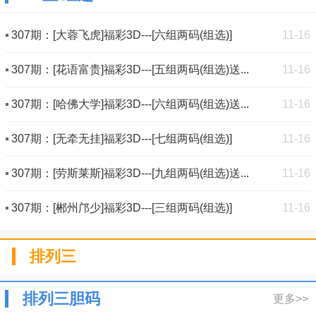
307期：[大蓉飞虎]福彩3D---[六组两码(组选)]
11-16
307期：[花语富贵]福彩3D---[五组两码(组选)送...
11-16
307期：[哈佛大学]福彩3D---[六组两码(组选)送...
11-16
307期：[无牵无挂]福彩3D---[七组两码(组选)]
11-16
307期：[劳斯莱斯]福彩3D---[九组两码(组选)送...
11-16
307期：[郴州邝少]福彩3D---[三组两码(组选)]
11-16
排列三
排列三胆码
更多>>