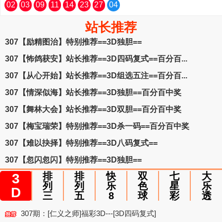
02
03
09
11
14
23
27
04
站长推荐
307【励精图治】特别推荐==3D独胆==
307【怖鸽获安】站长推荐==3D四码复式==百分百...
307【从心开始】站长推荐==3D组选五注==百分百...
307【情深似海】站长推荐==3D独胆==百分百中奖
307【舞林大会】站长推荐==3D双胆==百分百中奖
307【梅宝瑞荣】特别推荐==3D杀一码==百分百中奖
307【难以抉择】特别推荐==3D八码复式==
307【忽闪忽闪】特别推荐==3D独胆==
排
排
快
双
七
大
3
列
列
乐
色
星
乐
D
三
五
8
球
彩
透
307期：[仁义之师]福彩3D---[3D四码复式]