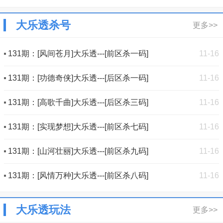
大乐透杀号
更多>>
131期：[风间苍月]大乐透---[前区杀一码]
11-16
131期：[功德奇侠]大乐透---[后区杀一码]
11-16
131期：[高歌千曲]大乐透---[后区杀三码]
11-16
131期：[实现梦想]大乐透---[前区杀七码]
11-16
131期：[山河壮丽]大乐透---[前区杀九码]
11-16
131期：[风情万种]大乐透---[前区杀八码]
11-16
大乐透玩法
更多>>