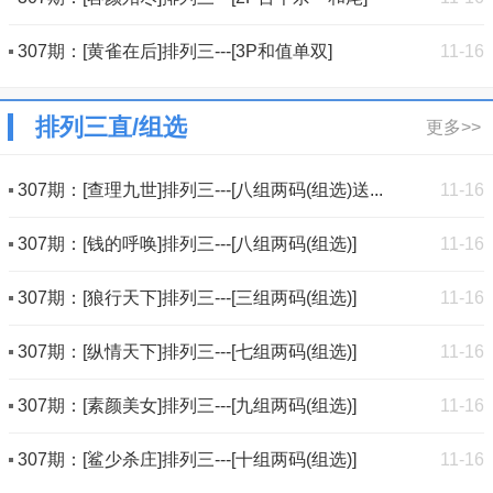
307期：[黄雀在后]排列三---[3P和值单双]
11-16
排列三直/组选
更多>>
307期：[查理九世]排列三---[八组两码(组选)送...
11-16
307期：[钱的呼唤]排列三---[八组两码(组选)]
11-16
307期：[狼行天下]排列三---[三组两码(组选)]
11-16
307期：[纵情天下]排列三---[七组两码(组选)]
11-16
307期：[素颜美女]排列三---[九组两码(组选)]
11-16
307期：[鲨少杀庄]排列三---[十组两码(组选)]
11-16