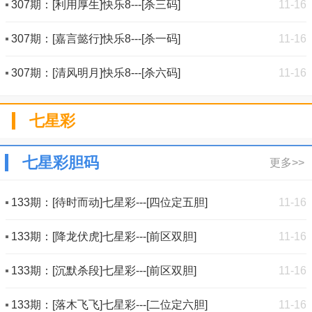
307期：[利用厚生]快乐8---[杀三码]
11-16
307期：[嘉言懿行]快乐8---[杀一码]
11-16
307期：[清风明月]快乐8---[杀六码]
11-16
七星彩
七星彩胆码
更多>>
133期：[待时而动]七星彩---[四位定五胆]
11-16
133期：[降龙伏虎]七星彩---[前区双胆]
11-16
133期：[沉默杀段]七星彩---[前区双胆]
11-16
133期：[落木飞飞]七星彩---[二位定六胆]
11-16