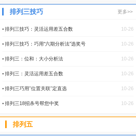
排列三技巧
更多>>
排列三技巧：灵活运用差五合数
10-26
排列三技巧：巧用“六期分析法”选奖号
10-26
排列三：位和：大小分析法
10-26
排列三：灵活运用差五合数
10-26
排列三巧用"位置关联"定直选
10-26
排列三18招杀号帮您中奖
10-26
排列五