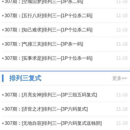
307期：[空城旧梦]排列三---[3P杀二码]
11-16
307期：[五行八卦]排列三---[1P十位杀二码]
11-16
307期：[知己难求]排列三---[1P个位杀二码]
11-16
307期：[气撞三关]排列三---[3P杀一码]
11-16
307期：[实事求是]排列三---[1P十位杀一码]
11-16
排列三复式
更多>>
307期：[月亮女神]排列三---[3P三组五码复式]
11-16
307期：[济世之才]排列三---[3P六码复式]
11-16
307期：[无地自容]排列三---[3P六码复式送独胆]
11-16