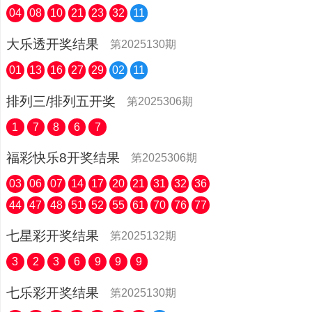
04
08
10
21
23
32
11
大乐透开奖结果
第2025130期
01
13
16
27
29
02
11
排列三/排列五开奖
第2025306期
1
7
8
6
7
福彩快乐8开奖结果
第2025306期
03
06
07
14
17
20
21
31
32
36
44
47
48
51
52
55
61
70
76
77
七星彩开奖结果
第2025132期
3
2
3
6
9
9
9
七乐彩开奖结果
第2025130期