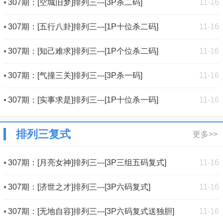
307期：[空城旧梦]排列三---[3P杀二码]
11-16
307期：[五行八卦]排列三---[1P十位杀二码]
11-16
307期：[知己难求]排列三---[1P个位杀二码]
11-16
307期：[气撞三关]排列三---[3P杀一码]
11-16
307期：[实事求是]排列三---[1P十位杀一码]
11-16
排列三复式
更多>>
307期：[月亮女神]排列三---[3P三组五码复式]
11-16
307期：[济世之才]排列三---[3P六码复式]
11-16
307期：[无地自容]排列三---[3P六码复式送独胆]
11-16