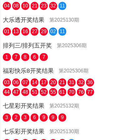
04
08
10
21
23
32
11
大乐透开奖结果
第2025130期
01
13
16
27
29
02
11
排列三/排列五开奖
第2025306期
1
7
8
6
7
福彩快乐8开奖结果
第2025306期
03
06
07
14
17
20
21
31
32
36
44
47
48
51
52
55
61
70
76
77
七星彩开奖结果
第2025132期
3
2
3
6
9
9
9
七乐彩开奖结果
第2025130期