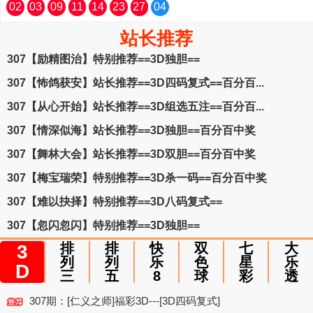
02
03
09
11
14
23
27
04
站长推荐
307【励精图治】特别推荐==3D独胆==
307【怖鸽获安】站长推荐==3D四码复式==百分百...
307【从心开始】站长推荐==3D组选五注==百分百...
307【情深似海】站长推荐==3D独胆==百分百中奖
307【舞林大会】站长推荐==3D双胆==百分百中奖
307【梅宝瑞荣】特别推荐==3D杀一码==百分百中奖
307【难以抉择】特别推荐==3D八码复式==
307【忽闪忽闪】特别推荐==3D独胆==
排
排
快
双
七
大
3
列
列
乐
色
星
乐
D
三
五
8
球
彩
透
307期：[仁义之师]福彩3D---[3D四码复式]