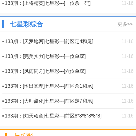
133期：[上将精英]七星彩---[一位杀一码]
11-16
七星彩综合
更多>>
133期：[天罗地网]七星彩---[前区定4和尾]
11-16
133期：[完美实力]七星彩---[一位单双]
11-16
133期：[风雨同舟]七星彩---[六位单双]
11-16
133期：[悟出真理]七星彩---[前区杀1和尾]
11-16
133期：[大师点化]七星彩---[前区定7和尾]
11-16
133期：[知天顽童]七星彩---[前区8*8*8*8*8*8]
11-16