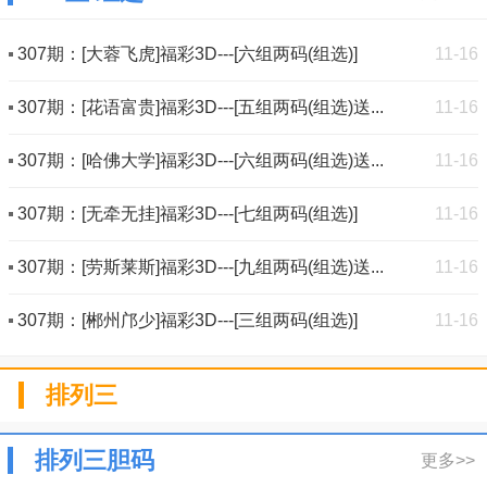
307期：[大蓉飞虎]福彩3D---[六组两码(组选)]
11-16
307期：[花语富贵]福彩3D---[五组两码(组选)送...
11-16
307期：[哈佛大学]福彩3D---[六组两码(组选)送...
11-16
307期：[无牵无挂]福彩3D---[七组两码(组选)]
11-16
307期：[劳斯莱斯]福彩3D---[九组两码(组选)送...
11-16
307期：[郴州邝少]福彩3D---[三组两码(组选)]
11-16
排列三
排列三胆码
更多>>