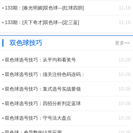
133期：[春光明媚]双色球---[红球四胆]
11-16
133期：[天下奇才]双色球---[定三蓝]
11-16
双色球技巧
更多>>
双色球选号技巧：从平均和看奖号
10-26
双色球选号技巧：须关注特色码连码：
10-26
双色球选号技巧：复式选号实战要领
10-26
双色球选号技巧：四招分析判定蓝球
10-26
双色球选号技巧：守号法大盘点
10-26
双色球：奇异数的计算应用
10-26