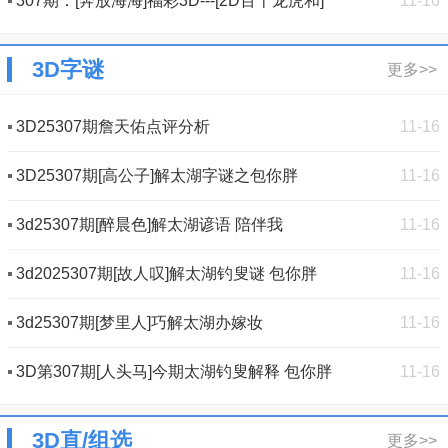
307期：[奔放海海]福彩3D---[2D百十龙虎和]
11-16
3D字谜
更多>>
3D25307期詹天佑点评分析
11-16
3D25307期[高公子]解太湖字谜之包你胖
11-16
3d25307期[醉晨色]解太湖谚语 陪伴我
11-16
3d2025307期[故人叹]解太湖钓叟谜 包你胖
11-16
3d25307期[梦里人]巧解太湖办嫁妆
11-16
3D第307期[人头马]今期太湖钓叟解释 包你胖
11-16
3D直/组选
更多>>