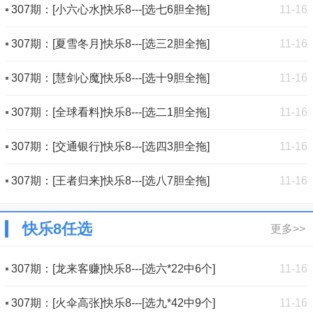
307期：[小六心水]快乐8---[选七6胆全拖]
11-16
307期：[夏雪冬月]快乐8---[选三2胆全拖]
11-16
307期：[慧剑心魔]快乐8---[选十9胆全拖]
11-16
307期：[全球看料]快乐8---[选二1胆全拖]
11-16
307期：[交通银行]快乐8---[选四3胆全拖]
11-16
307期：[王者归来]快乐8---[选八7胆全拖]
11-16
快乐8任选
更多>>
307期：[龙来客赚]快乐8---[选六*22中6个]
11-16
307期：[火伞高张]快乐8---[选九*42中9个]
11-16