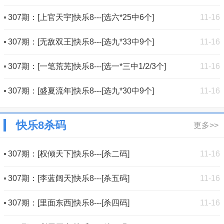
307期：[上官天宇]快乐8---[选六*25中6个]
11-16
307期：[无敌双王]快乐8---[选九*33中9个]
11-16
307期：[一笔荒芜]快乐8---[选一*三中1/2/3个]
11-16
307期：[盛夏流年]快乐8---[选九*30中9个]
11-16
快乐8杀码
更多>>
307期：[权倾天下]快乐8---[杀二码]
11-16
307期：[李蓝阔天]快乐8---[杀五码]
11-16
307期：[里面东西]快乐8---[杀四码]
11-16