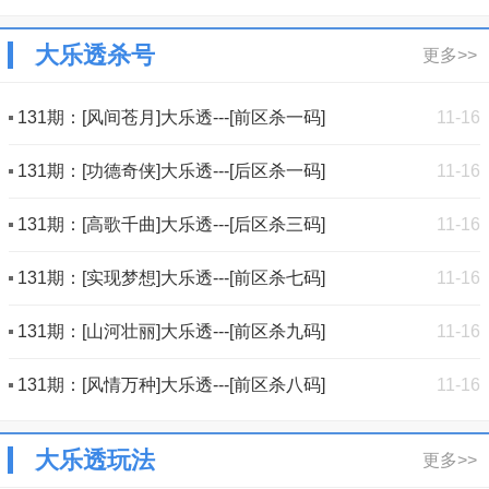
大乐透杀号
更多>>
131期：[风间苍月]大乐透---[前区杀一码]
11-16
131期：[功德奇侠]大乐透---[后区杀一码]
11-16
131期：[高歌千曲]大乐透---[后区杀三码]
11-16
131期：[实现梦想]大乐透---[前区杀七码]
11-16
131期：[山河壮丽]大乐透---[前区杀九码]
11-16
131期：[风情万种]大乐透---[前区杀八码]
11-16
大乐透玩法
更多>>