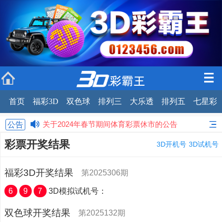
首页
福彩3D
双色球
排列三
大乐透
排列五
七星彩
七乐彩
快乐8
开奖结果
走势图
公告
关于2024年春节期间体育彩票休市的公告
公告
财政部关于2025年彩票市场休市安排...
彩票开奖结果
3D开机号
3D试机号
福彩3D开奖结果
第2025306期
6
9
7
3D模拟试机号：
双色球开奖结果
第2025132期