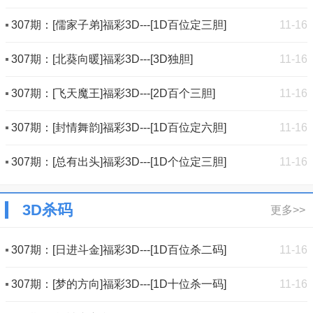
307期：[儒家子弟]福彩3D---[1D百位定三胆]
11-16
307期：[北葵向暖]福彩3D---[3D独胆]
11-16
307期：[飞天魔王]福彩3D---[2D百个三胆]
11-16
307期：[封情舞韵]福彩3D---[1D百位定六胆]
11-16
307期：[总有出头]福彩3D---[1D个位定三胆]
11-16
3D杀码
更多>>
307期：[日进斗金]福彩3D---[1D百位杀二码]
11-16
307期：[梦的方向]福彩3D---[1D十位杀一码]
11-16