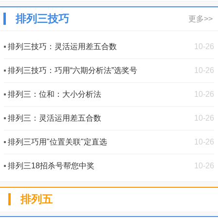
排列三技巧
更多>>
排列三技巧：灵活运用差五合数
10-26
排列三技巧：巧用“六期分析法”选奖号
10-26
排列三：位和：大小分析法
10-26
排列三：灵活运用差五合数
10-26
排列三巧用"位置关联"定直选
10-26
排列三18招杀号帮您中奖
10-26
排列五