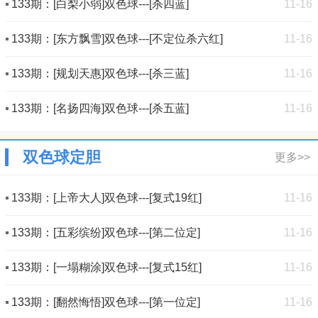
133期：[白梨小弱]双色球---[杀四蓝]
11-16
133期：[东方飘雪]双色球---[不定位杀六红]
11-16
133期：[规划天惠]双色球---[杀三蓝]
11-16
133期：[名扬四海]双色球---[杀五蓝]
11-16
双色球定胆
更多>>
133期：[上帝大人]双色球---[复式19红]
11-16
133期：[五彩缤纷]双色球---[第二位定]
11-16
133期：[一塌糊涂]双色球---[复式15红]
11-16
133期：[翻然悔悟]双色球---[第一位定]
11-16