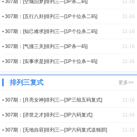
307期：[空城旧梦]排列三---[3P杀二码]
11-16
307期：[五行八卦]排列三---[1P十位杀二码]
11-16
307期：[知己难求]排列三---[1P个位杀二码]
11-16
307期：[气撞三关]排列三---[3P杀一码]
11-16
307期：[实事求是]排列三---[1P十位杀一码]
11-16
排列三复式
更多>>
307期：[月亮女神]排列三---[3P三组五码复式]
11-16
307期：[济世之才]排列三---[3P六码复式]
11-16
307期：[无地自容]排列三---[3P六码复式送独胆]
11-16