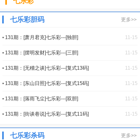
七乐彩
七乐彩胆码
更多>>
131期：[萧月君克]七乐彩---[独胆]
11-15
131期：[摆明发财]七乐彩---[三胆]
11-15
131期：[无稽之谈]七乐彩---[复式13码]
11-15
131期：[东山日照]七乐彩---[复式15码]
11-15
131期：[落雨飞尘]七乐彩---[双胆]
11-15
131期：[街谈巷说]七乐彩---[复式11码]
11-15
七乐彩杀码
更多>>