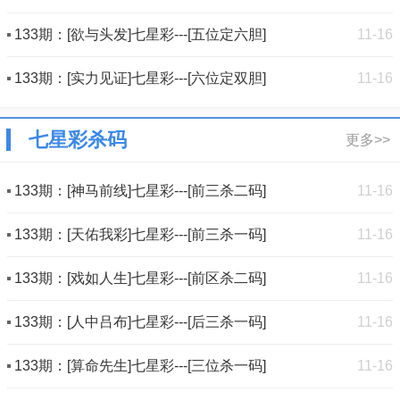
133期：[欲与头发]七星彩---[五位定六胆]
11-16
133期：[实力见证]七星彩---[六位定双胆]
11-16
七星彩杀码
更多>>
133期：[神马前线]七星彩---[前三杀二码]
11-16
133期：[天佑我彩]七星彩---[前三杀一码]
11-16
133期：[戏如人生]七星彩---[前区杀二码]
11-16
133期：[人中吕布]七星彩---[后三杀一码]
11-16
133期：[算命先生]七星彩---[三位杀一码]
11-16