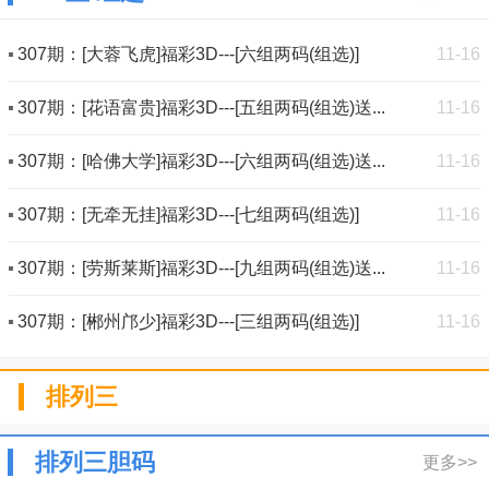
307期：[大蓉飞虎]福彩3D---[六组两码(组选)]
11-16
307期：[花语富贵]福彩3D---[五组两码(组选)送...
11-16
307期：[哈佛大学]福彩3D---[六组两码(组选)送...
11-16
307期：[无牵无挂]福彩3D---[七组两码(组选)]
11-16
307期：[劳斯莱斯]福彩3D---[九组两码(组选)送...
11-16
307期：[郴州邝少]福彩3D---[三组两码(组选)]
11-16
排列三
排列三胆码
更多>>