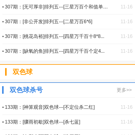
307期：[无可厚非]排列五---[三星万百个和值单双]
11-16
307期：[非公开发]排列五---[二星万百6*6]
11-16
307期：[桃花岛裕]排列五---[四星万千百十8*8...
11-16
307期：[缺氧的鱼]排列五---[四星万千百个定4...
11-16
双色球
双色球杀号
更多>>
133期：[神算观音]双色球---[不定位杀二红]
11-16
133期：[骤雨初歇]双色球---[杀七蓝]
11-16