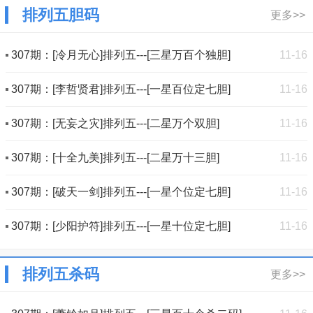
排列五胆码
更多>>
307期：[冷月无心]排列五---[三星万百个独胆]
11-16
307期：[李哲贤君]排列五---[一星百位定七胆]
11-16
307期：[无妄之灾]排列五---[二星万个双胆]
11-16
307期：[十全九美]排列五---[二星万十三胆]
11-16
307期：[破天一剑]排列五---[一星个位定七胆]
11-16
307期：[少阳护符]排列五---[一星十位定七胆]
11-16
排列五杀码
更多>>