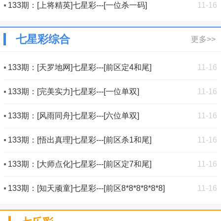
133期：[上将精英]七星彩---[一位杀一码]
11-16
七星彩综合
更多>>
133期：[天罗地网]七星彩---[前区定4和尾]
11-16
133期：[完美实力]七星彩---[一位单双]
11-16
133期：[风雨同舟]七星彩---[六位单双]
11-16
133期：[悟出真理]七星彩---[前区杀1和尾]
11-16
133期：[大师点化]七星彩---[前区定7和尾]
11-16
133期：[知天顽童]七星彩---[前区8*8*8*8*8*8]
11-16