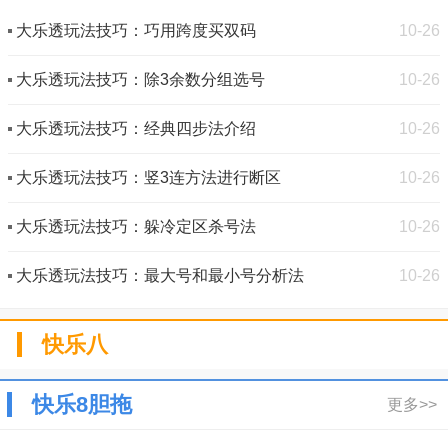
大乐透玩法技巧：巧用跨度买双码
10-26
大乐透玩法技巧：除3余数分组选号
10-26
大乐透玩法技巧：经典四步法介绍
10-26
大乐透玩法技巧：竖3连方法进行断区
10-26
大乐透玩法技巧：躲冷定区杀号法
10-26
大乐透玩法技巧：最大号和最小号分析法
10-26
快乐八
快乐8胆拖
更多>>