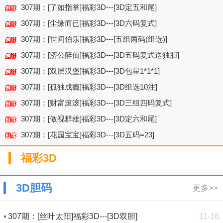
307期：[了如指掌]福彩3D---[3D定五和尾]
307期：[尘缘而已]福彩3D---[3D六码复式]
307期：[世间伯乐]福彩3D---[五组两码(组选)]
307期：[济公醉仙]福彩3D---[3D五码复式送独胆]
307期：[双层汉堡]福彩3D---[3D包星1*1*1]
307期：[孤独成瘾]福彩3D---[3D组选10注]
307期：[财富滚滚]福彩3D---[3D三组四码复式]
307期：[傲视群雄]福彩3D---[3D定六和尾]
307期：[花园宝宝]福彩3D---[3D五码=23]
福彩3D
3D胆码
更多>>
307期：[丝叶太阳]福彩3D---[3D双胆]
11-16