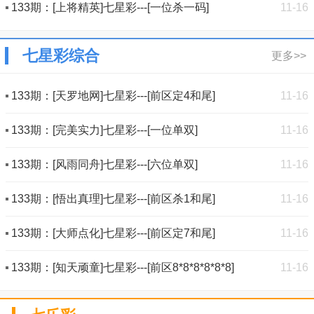
133期：[上将精英]七星彩---[一位杀一码]
11-16
七星彩综合
更多>>
133期：[天罗地网]七星彩---[前区定4和尾]
11-16
133期：[完美实力]七星彩---[一位单双]
11-16
133期：[风雨同舟]七星彩---[六位单双]
11-16
133期：[悟出真理]七星彩---[前区杀1和尾]
11-16
133期：[大师点化]七星彩---[前区定7和尾]
11-16
133期：[知天顽童]七星彩---[前区8*8*8*8*8*8]
11-16