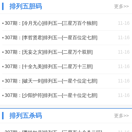
排列五胆码
更多>>
307期：[冷月无心]排列五---[三星万百个独胆]
11-16
307期：[李哲贤君]排列五---[一星百位定七胆]
11-16
307期：[无妄之灾]排列五---[二星万个双胆]
11-16
307期：[十全九美]排列五---[二星万十三胆]
11-16
307期：[破天一剑]排列五---[一星个位定七胆]
11-16
307期：[少阳护符]排列五---[一星十位定七胆]
11-16
排列五杀码
更多>>