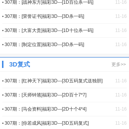
307期：[战神东方]福彩3D---[1D百位杀一码]
11-16
307期：[荣誉证书]福彩3D---[3D杀一码]
11-16
307期：[大富大贵]福彩3D---[1D十位杀一码]
11-16
307期：[制定位置]福彩3D---[3D杀一码]
11-16
3D复式
更多>>
307期：[红神天下]福彩3D---[3D五码复式送独胆]
11-16
307期：[天师钟馗]福彩3D---[2D百十7*7]
11-16
307期：[马会资料]福彩3D---[2D十个4*4]
11-16
307期：[你若成风]福彩3D---[3D五码复式]
11-16