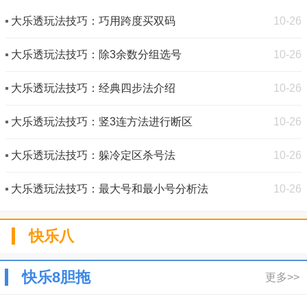
大乐透玩法技巧：巧用跨度买双码
10-26
大乐透玩法技巧：除3余数分组选号
10-26
大乐透玩法技巧：经典四步法介绍
10-26
大乐透玩法技巧：竖3连方法进行断区
10-26
大乐透玩法技巧：躲冷定区杀号法
10-26
大乐透玩法技巧：最大号和最小号分析法
10-26
快乐八
快乐8胆拖
更多>>