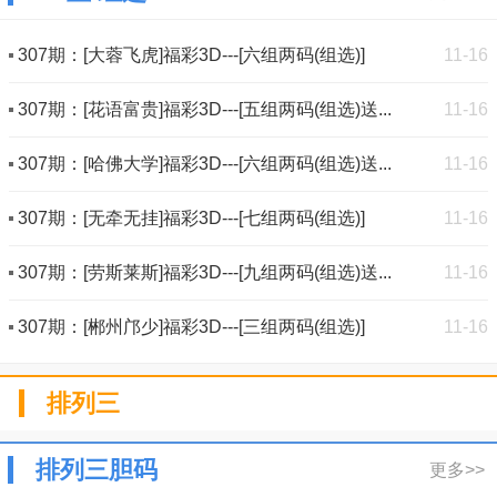
307期：[大蓉飞虎]福彩3D---[六组两码(组选)]
11-16
307期：[花语富贵]福彩3D---[五组两码(组选)送...
11-16
307期：[哈佛大学]福彩3D---[六组两码(组选)送...
11-16
307期：[无牵无挂]福彩3D---[七组两码(组选)]
11-16
307期：[劳斯莱斯]福彩3D---[九组两码(组选)送...
11-16
307期：[郴州邝少]福彩3D---[三组两码(组选)]
11-16
排列三
排列三胆码
更多>>