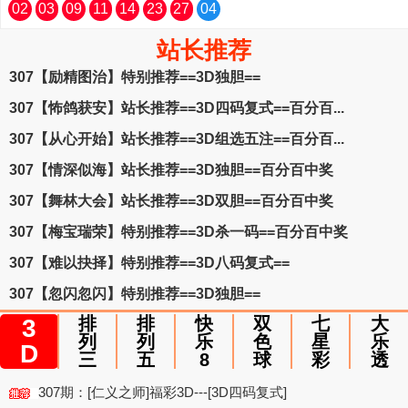
02
03
09
11
14
23
27
04
站长推荐
307【励精图治】特别推荐==3D独胆==
307【怖鸽获安】站长推荐==3D四码复式==百分百...
307【从心开始】站长推荐==3D组选五注==百分百...
307【情深似海】站长推荐==3D独胆==百分百中奖
307【舞林大会】站长推荐==3D双胆==百分百中奖
307【梅宝瑞荣】特别推荐==3D杀一码==百分百中奖
307【难以抉择】特别推荐==3D八码复式==
307【忽闪忽闪】特别推荐==3D独胆==
排
排
快
双
七
大
3
列
列
乐
色
星
乐
D
三
五
8
球
彩
透
307期：[仁义之师]福彩3D---[3D四码复式]