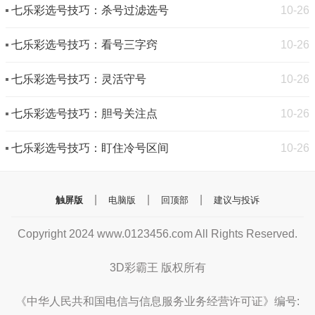
七乐彩选号技巧：杀号过滤选号
10-26
七乐彩选号技巧：看号三字窍
10-26
七乐彩选号技巧：灵活守号
10-26
七乐彩选号技巧：胆号关注点
10-26
七乐彩选号技巧：盯住冷号区间
10-26
|
|
|
触屏版
电脑版
回顶部
建议与投诉
Copyright 2024 www.0123456.com All Rights Reserved.
3D彩霸王 版权所有
《中华人民共和国电信与信息服务业务经营许可证》编号: