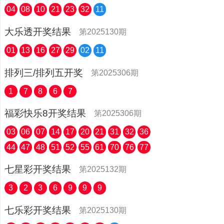
04
08
10
21
23
32
11
大乐透开奖结果
第2025130期
01
13
16
27
29
02
11
排列三/排列五开奖
第2025306期
1
7
8
6
7
福彩快乐8开奖结果
第2025306期
03
06
07
14
17
20
21
31
32
36
44
47
48
51
52
55
61
70
76
77
七星彩开奖结果
第2025132期
3
2
3
6
9
9
9
七乐彩开奖结果
第2025130期