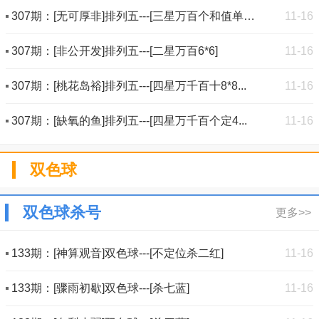
307期：[无可厚非]排列五---[三星万百个和值单双]
11-16
307期：[非公开发]排列五---[二星万百6*6]
11-16
307期：[桃花岛裕]排列五---[四星万千百十8*8...
11-16
307期：[缺氧的鱼]排列五---[四星万千百个定4...
11-16
双色球
双色球杀号
更多>>
133期：[神算观音]双色球---[不定位杀二红]
11-16
133期：[骤雨初歇]双色球---[杀七蓝]
11-16