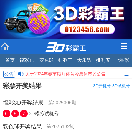
首页
福彩3D
双色球
排列三
大乐透
排列五
七星彩
七乐彩
快乐8
开奖结果
走势图
公告
关于2024年春节期间体育彩票休市的公告
公告
财政部关于2025年彩票市场休市安排...
彩票开奖结果
3D开机号
3D试机号
福彩3D开奖结果
第2025306期
6
9
7
3D模拟试机号：
双色球开奖结果
第2025132期