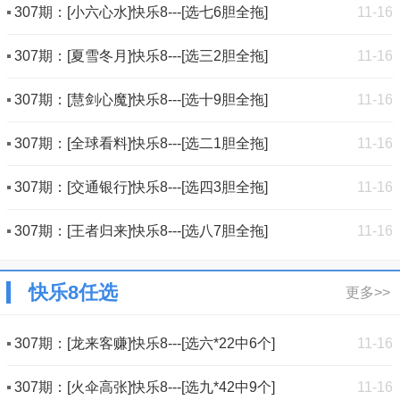
307期：[小六心水]快乐8---[选七6胆全拖]
11-16
307期：[夏雪冬月]快乐8---[选三2胆全拖]
11-16
307期：[慧剑心魔]快乐8---[选十9胆全拖]
11-16
307期：[全球看料]快乐8---[选二1胆全拖]
11-16
307期：[交通银行]快乐8---[选四3胆全拖]
11-16
307期：[王者归来]快乐8---[选八7胆全拖]
11-16
快乐8任选
更多>>
307期：[龙来客赚]快乐8---[选六*22中6个]
11-16
307期：[火伞高张]快乐8---[选九*42中9个]
11-16