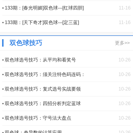
133期：[春光明媚]双色球---[红球四胆]
11-16
133期：[天下奇才]双色球---[定三蓝]
11-16
双色球技巧
更多>>
双色球选号技巧：从平均和看奖号
10-26
双色球选号技巧：须关注特色码连码：
10-26
双色球选号技巧：复式选号实战要领
10-26
双色球选号技巧：四招分析判定蓝球
10-26
双色球选号技巧：守号法大盘点
10-26
双色球：奇异数的计算应用
10-26