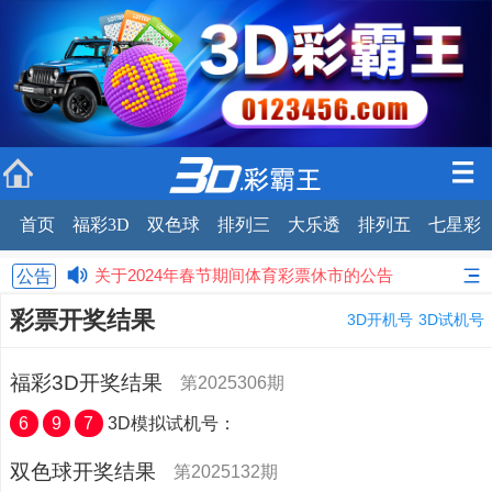
首页
福彩3D
双色球
排列三
大乐透
排列五
七星彩
七乐彩
快乐8
开奖结果
走势图
公告
关于2024年春节期间体育彩票休市的公告
公告
财政部关于2025年彩票市场休市安排...
彩票开奖结果
3D开机号
3D试机号
福彩3D开奖结果
第2025306期
6
9
7
3D模拟试机号：
双色球开奖结果
第2025132期