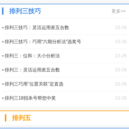
排列三技巧
更多>>
排列三技巧：灵活运用差五合数
10-26
排列三技巧：巧用“六期分析法”选奖号
10-26
排列三：位和：大小分析法
10-26
排列三：灵活运用差五合数
10-26
排列三巧用"位置关联"定直选
10-26
排列三18招杀号帮您中奖
10-26
排列五