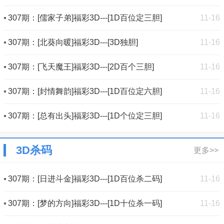
307期：[儒家子弟]福彩3D---[1D百位定三胆]
11-16
307期：[北葵向暖]福彩3D---[3D独胆]
11-16
307期：[飞天魔王]福彩3D---[2D百个三胆]
11-16
307期：[封情舞韵]福彩3D---[1D百位定六胆]
11-16
307期：[总有出头]福彩3D---[1D个位定三胆]
11-16
3D杀码
更多>>
307期：[日进斗金]福彩3D---[1D百位杀二码]
11-16
307期：[梦的方向]福彩3D---[1D十位杀一码]
11-16