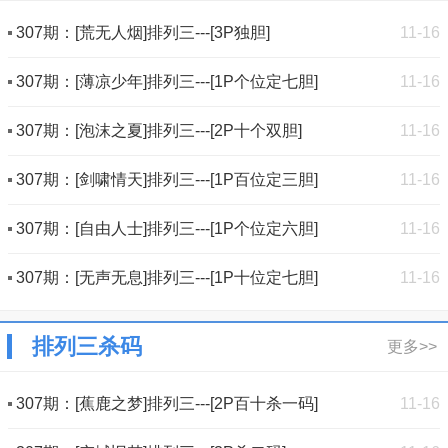
307期：[荒无人烟]排列三---[3P独胆]
11-16
307期：[薄凉少年]排列三---[1P个位定七胆]
11-16
307期：[泡沫之夏]排列三---[2P十个双胆]
11-16
307期：[剑啸情天]排列三---[1P百位定三胆]
11-16
307期：[自由人士]排列三---[1P个位定六胆]
11-16
307期：[无声无息]排列三---[1P十位定七胆]
11-16
排列三杀码
更多>>
307期：[蕉鹿之梦]排列三---[2P百十杀一码]
11-16