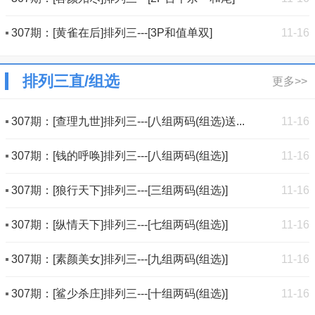
307期：[黄雀在后]排列三---[3P和值单双]
11-16
排列三直/组选
更多>>
307期：[查理九世]排列三---[八组两码(组选)送...
11-16
307期：[钱的呼唤]排列三---[八组两码(组选)]
11-16
307期：[狼行天下]排列三---[三组两码(组选)]
11-16
307期：[纵情天下]排列三---[七组两码(组选)]
11-16
307期：[素颜美女]排列三---[九组两码(组选)]
11-16
307期：[鲨少杀庄]排列三---[十组两码(组选)]
11-16