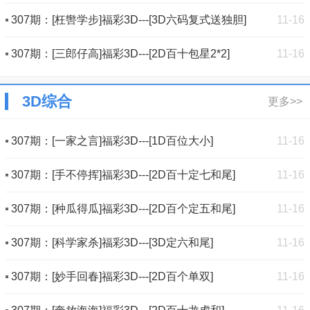
307期：[枉辔学步]福彩3D---[3D六码复式送独胆]
11-16
307期：[三郎仔高]福彩3D---[2D百十包星2*2]
11-16
3D综合
更多>>
307期：[一家之言]福彩3D---[1D百位大小]
11-16
307期：[手不停挥]福彩3D---[2D百十定七和尾]
11-16
307期：[种瓜得瓜]福彩3D---[2D百个定五和尾]
11-16
307期：[科学家杀]福彩3D---[3D定六和尾]
11-16
307期：[妙手回春]福彩3D---[2D百个单双]
11-16