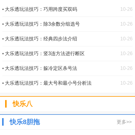
大乐透玩法技巧：巧用跨度买双码
10-26
大乐透玩法技巧：除3余数分组选号
10-26
大乐透玩法技巧：经典四步法介绍
10-26
大乐透玩法技巧：竖3连方法进行断区
10-26
大乐透玩法技巧：躲冷定区杀号法
10-26
大乐透玩法技巧：最大号和最小号分析法
10-26
快乐八
快乐8胆拖
更多>>