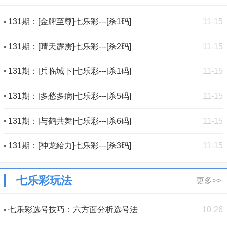
131期：[金牌至尊]七乐彩---[杀1码]
11-15
131期：[晴天霹雳]七乐彩---[杀2码]
11-15
131期：[兵临城下]七乐彩---[杀1码]
11-15
131期：[多愁多病]七乐彩---[杀5码]
11-15
131期：[与鹤共舞]七乐彩---[杀6码]
11-15
131期：[神龙給力]七乐彩---[杀3码]
11-15
七乐彩玩法
更多>>
七乐彩选号技巧：六方面分析选号法
10-26