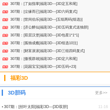
307期：[了如指掌]福彩3D---[3D定五和尾]
307期：[尘缘而已]福彩3D---[3D六码复式]
307期：[世间伯乐]福彩3D---[五组两码(组选)]
307期：[济公醉仙]福彩3D---[3D五码复式送独胆]
307期：[双层汉堡]福彩3D---[3D包星1*1*1]
307期：[孤独成瘾]福彩3D---[3D组选10注]
307期：[财富滚滚]福彩3D---[3D三组四码复式]
307期：[傲视群雄]福彩3D---[3D定六和尾]
307期：[花园宝宝]福彩3D---[3D五码=23]
福彩3D
3D胆码
更多>>
307期：[丝叶太阳]福彩3D---[3D双胆]
11-16