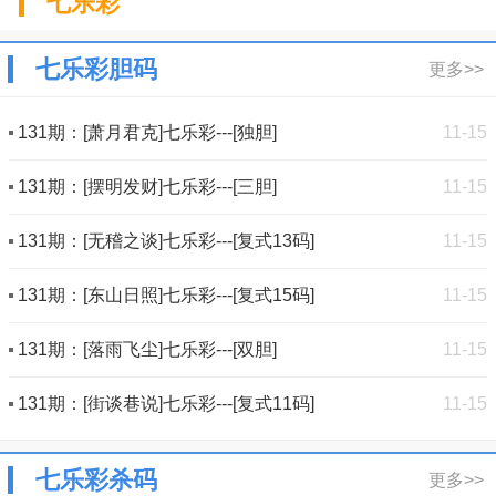
七乐彩
七乐彩胆码
更多>>
131期：[萧月君克]七乐彩---[独胆]
11-15
131期：[摆明发财]七乐彩---[三胆]
11-15
131期：[无稽之谈]七乐彩---[复式13码]
11-15
131期：[东山日照]七乐彩---[复式15码]
11-15
131期：[落雨飞尘]七乐彩---[双胆]
11-15
131期：[街谈巷说]七乐彩---[复式11码]
11-15
七乐彩杀码
更多>>