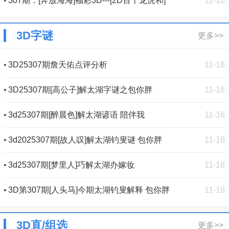
307期：[奔放海海]福彩3D---[2D百十龙虎和]
11-16
3D字谜
更多>>
3D25307期詹天佑点评分析
11-16
3D25307期[高公子]解太湖字谜之包你胖
11-16
3d25307期[醉晨色]解太湖谚语 陪伴我
11-16
3d2025307期[故人叹]解太湖钓叟谜 包你胖
11-16
3d25307期[梦里人]巧解太湖办嫁妆
11-16
3D第307期[人头马]今期太湖钓叟解释 包你胖
11-16
3D直/组选
更多>>