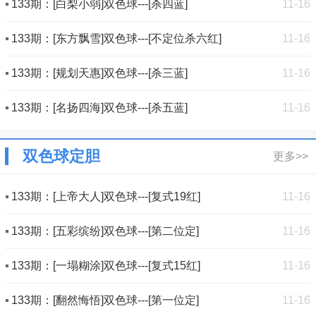
133期：[白梨小弱]双色球---[杀四蓝]
11-16
133期：[东方飘雪]双色球---[不定位杀六红]
11-16
133期：[规划天惠]双色球---[杀三蓝]
11-16
133期：[名扬四海]双色球---[杀五蓝]
11-16
双色球定胆
更多>>
133期：[上帝大人]双色球---[复式19红]
11-16
133期：[五彩缤纷]双色球---[第二位定]
11-16
133期：[一塌糊涂]双色球---[复式15红]
11-16
133期：[翻然悔悟]双色球---[第一位定]
11-16