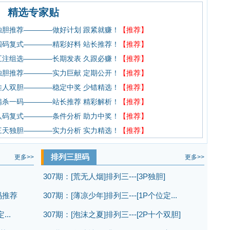
精选专家贴
独胆推荐——
——做好计划 跟紧就赚！
【推荐】
四码复式——
——精彩好料 站长推荐！
【推荐】
五注组选——
——长期发表 久跟必赚！
【推荐】
独胆推荐——
——实力巨献 定期公开！
【推荐】
佳人双胆——
——稳定中奖 少错精选！
【推荐】
精杀一码——
——站长推荐 精彩解析！
【推荐】
八码复式——
——条件分析 助力中奖！
【推荐】
三天独胆——
——实力分析 实力精选！
【推荐】
排列三胆码
更多
>>
更多
>>
307期：[荒无人烟]排列三---[3P独胆]
码推荐
307期：[薄凉少年]排列三---[1P个位定...
...
307期：[泡沫之夏]排列三---[2P十个双胆]