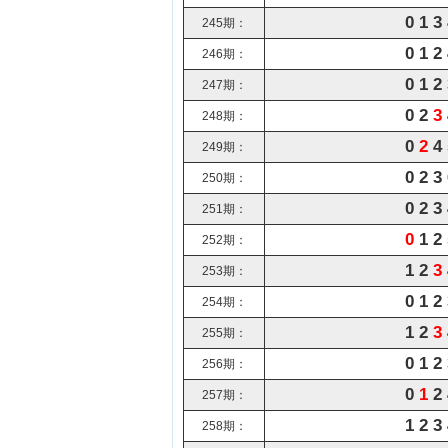
0 1 3
245期：
0 1 2
246期：
0 1 2
247期：
0 2
3
248期：
0
2
4 
249期：
0 2 3
250期：
0 2 3
251期：
0
1 2 
252期：
1 2
3
253期：
0 1 2 
254期：
1 2
3
255期：
0 1 2
256期：
0
1
2 
257期：
1 2 3 
258期：