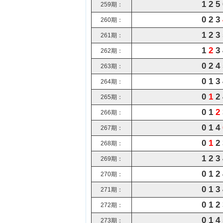
1 2 5 
259期：
0 2 3
260期：
1 2 3
261期：
1
2
3 
262期：
0 2 4
263期：
0 1 3 
264期：
0
1
2 
265期：
0 1
2
266期：
0 1 4
267期：
0
1
2 
268期：
1 2 3
269期：
0 1 2
270期：
0 1 3
271期：
0 1 2
272期：
0 1 4
273期：