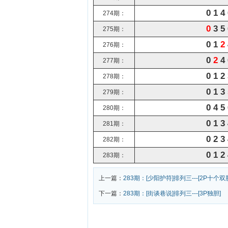
0 1 4
274期：
0
3 5 
275期：
0 1
2
276期：
0
2
4 
277期：
0 1 2 
278期：
0 1 3
279期：
0 4 5
280期：
0 1 3
281期：
0 2 3
282期：
0 1 2 
283期：
上一篇：
283期：[少阳护符]排列三---[2P十个双
下一篇：
283期：[街谈巷说]排列三---[3P独胆]