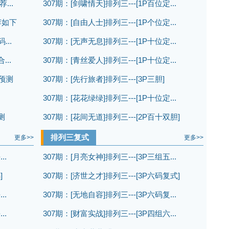
...
307期：[剑啸情天]排列三---[1P百位定...
荐如下
307期：[自由人士]排列三---[1P个位定...
...
307期：[无声无息]排列三---[1P十位定...
..
307期：[青丝爱人]排列三---[1P十位定...
件预测
307期：[先行旅者]排列三---[3P三胆]
307期：[花花绿绿]排列三---[1P十位定...
测
307期：[花间无道]排列三---[2P百十双胆]
排列三复式
更多
>>
更多
>>
..
307期：[月亮女神]排列三---[3P三组五...
]
307期：[济世之才]排列三---[3P六码复式]
..
307期：[无地自容]排列三---[3P六码复...
..
307期：[财富实战]排列三---[3P四组六...