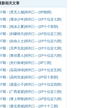
最新相关文章
07期：[荒无人烟]排列三---[3P独胆]
07期：[薄凉少年]排列三---[1P个位定七胆]
07期：[泡沫之夏]排列三---[2P十个双胆]
07期：[剑啸情天]排列三---[1P百位定三胆]
07期：[自由人士]排列三---[1P个位定六胆]
07期：[无声无息]排列三---[1P十位定七胆]
07期：[青丝爱人]排列三---[1P十位定六胆]
07期：[先行旅者]排列三---[3P三胆]
07期：[花花绿绿]排列三---[1P十位定五胆]
07期：[花间无道]排列三---[2P百十双胆]
07期：[逍遥公子]排列三---[1P十位定四胆]
07期：[广西老梁]排列三---[1P十位定三胆]
07期：[掌上明珠]排列三---[1P百位定六胆]
07期：[塞北英雄]排列三---[2P十个三胆]