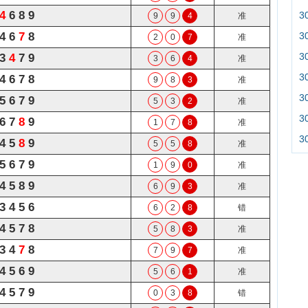
4
6 8 9
3
9
9
4
准
 4 6
7
8
3
2
0
7
准
3
 3
4
7 9
3
6
4
准
3
4 6 7 8
9
8
3
准
3
5 6 7 9
5
3
2
准
3
 6 7
8
9
1
7
8
准
3
 4 5
8
9
5
5
8
准
5 6 7 9
1
9
0
准
4 5 8 9
6
9
3
准
3 4 5 6
6
2
8
错
4 5 7 8
5
8
3
准
 3 4
7
8
7
9
7
准
4 5 6 9
5
6
1
准
4 5 7 9
0
3
8
错