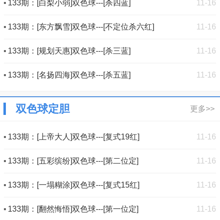
133期：[白梨小弱]双色球---[杀四蓝]
11-16
133期：[东方飘雪]双色球---[不定位杀六红]
11-16
133期：[规划天惠]双色球---[杀三蓝]
11-16
133期：[名扬四海]双色球---[杀五蓝]
11-16
双色球定胆
更多>>
133期：[上帝大人]双色球---[复式19红]
11-16
133期：[五彩缤纷]双色球---[第二位定]
11-16
133期：[一塌糊涂]双色球---[复式15红]
11-16
133期：[翻然悔悟]双色球---[第一位定]
11-16