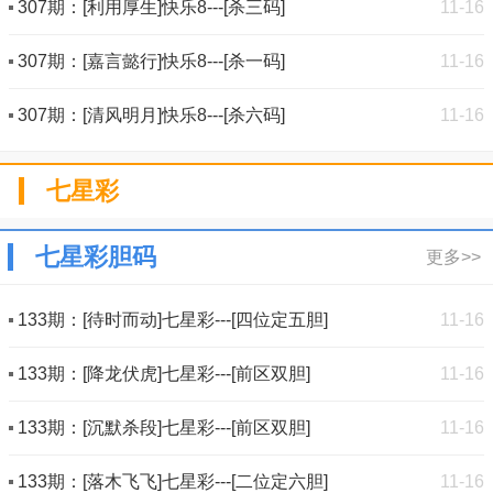
307期：[利用厚生]快乐8---[杀三码]
11-16
307期：[嘉言懿行]快乐8---[杀一码]
11-16
307期：[清风明月]快乐8---[杀六码]
11-16
七星彩
七星彩胆码
更多>>
133期：[待时而动]七星彩---[四位定五胆]
11-16
133期：[降龙伏虎]七星彩---[前区双胆]
11-16
133期：[沉默杀段]七星彩---[前区双胆]
11-16
133期：[落木飞飞]七星彩---[二位定六胆]
11-16