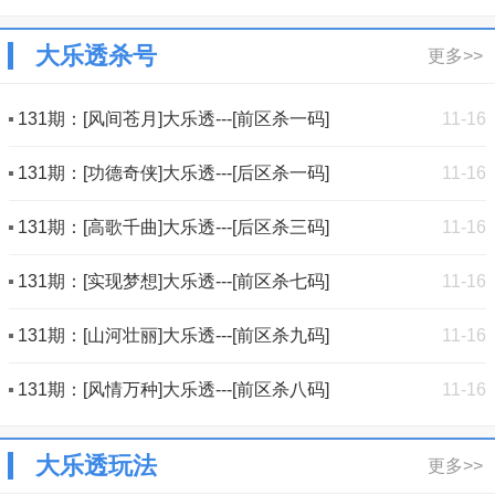
大乐透杀号
更多>>
131期：[风间苍月]大乐透---[前区杀一码]
11-16
131期：[功德奇侠]大乐透---[后区杀一码]
11-16
131期：[高歌千曲]大乐透---[后区杀三码]
11-16
131期：[实现梦想]大乐透---[前区杀七码]
11-16
131期：[山河壮丽]大乐透---[前区杀九码]
11-16
131期：[风情万种]大乐透---[前区杀八码]
11-16
大乐透玩法
更多>>