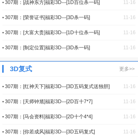
307期：[战神东方]福彩3D---[1D百位杀一码]
11-16
307期：[荣誉证书]福彩3D---[3D杀一码]
11-16
307期：[大富大贵]福彩3D---[1D十位杀一码]
11-16
307期：[制定位置]福彩3D---[3D杀一码]
11-16
3D复式
更多>>
307期：[红神天下]福彩3D---[3D五码复式送独胆]
11-16
307期：[天师钟馗]福彩3D---[2D百十7*7]
11-16
307期：[马会资料]福彩3D---[2D十个4*4]
11-16
307期：[你若成风]福彩3D---[3D五码复式]
11-16