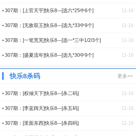
307期：[上官天宇]快乐8---[选六*25中6个]
11-16
307期：[无敌双王]快乐8---[选九*33中9个]
11-16
307期：[一笔荒芜]快乐8---[选一*三中1/2/3个]
11-16
307期：[盛夏流年]快乐8---[选九*30中9个]
11-16
快乐8杀码
更多>>
307期：[权倾天下]快乐8---[杀二码]
11-16
307期：[李蓝阔天]快乐8---[杀五码]
11-16
307期：[里面东西]快乐8---[杀四码]
11-16