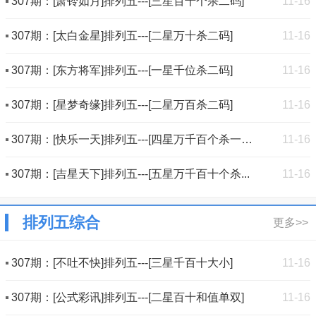
307期：[萧铃如月]排列五---[三星百十个杀二码]
11-16
307期：[太白金星]排列五---[二星万十杀二码]
11-16
307期：[东方将军]排列五---[一星千位杀二码]
11-16
307期：[星梦奇缘]排列五---[二星万百杀二码]
11-16
307期：[快乐一天]排列五---[四星万千百个杀一码]
11-16
307期：[吉星天下]排列五---[五星万千百十个杀...
11-16
排列五综合
更多>>
307期：[不吐不快]排列五---[三星千百十大小]
11-16
307期：[公式彩讯]排列五---[二星百十和值单双]
11-16