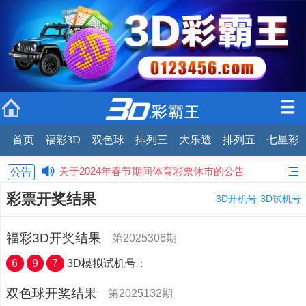
首页
福彩3D
双色球
排列三
大乐透
排列五
七星彩
七乐彩
快乐8
开奖结果
走势图
公告
关于2024年春节期间体育彩票休市的公告
公告
财政部关于2025年彩票市场休市安排...
彩票开奖结果
3D开机号
3D试机号
福彩3D开奖结果
第2025306期
6
9
7
3D模拟试机号：
双色球开奖结果
第2025132期