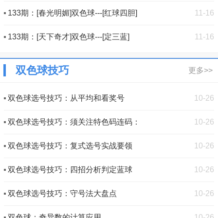
133期：[春光明媚]双色球---[红球四胆]
11-16
133期：[天下奇才]双色球---[定三蓝]
11-16
双色球技巧
更多>>
双色球选号技巧：从平均和看奖号
10-26
双色球选号技巧：须关注特色码连码：
10-26
双色球选号技巧：复式选号实战要领
10-26
双色球选号技巧：四招分析判定蓝球
10-26
双色球选号技巧：守号法大盘点
10-26
双色球：奇异数的计算应用
10-26