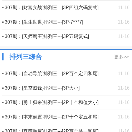
307期：[财富实战]排列三---[3P四组六码复式]
11-16
307期：[生生世世]排列三---[3P-7*7*7]
11-16
307期：[天师鹰王]排列三---[3P五码复式]
11-16
排列三综合
更多>>
307期：[自动导航]排列三---[2P百个定四和尾]
11-16
307期：[星空威锋]排列三---[3P大小]
11-16
307期：[勇士归来]排列三---[2P十个和值大小]
11-16
307期：[本末倒置]排列三---[2P十个定五和尾]
11-16
307期：[容颜殆尽]排列三---[2P百个杀一和尾]
11-16