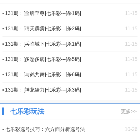
131期：[金牌至尊]七乐彩---[杀1码]
11-15
131期：[晴天霹雳]七乐彩---[杀2码]
11-15
131期：[兵临城下]七乐彩---[杀1码]
11-15
131期：[多愁多病]七乐彩---[杀5码]
11-15
131期：[与鹤共舞]七乐彩---[杀6码]
11-15
131期：[神龙給力]七乐彩---[杀3码]
11-15
七乐彩玩法
更多>>
七乐彩选号技巧：六方面分析选号法
10-26