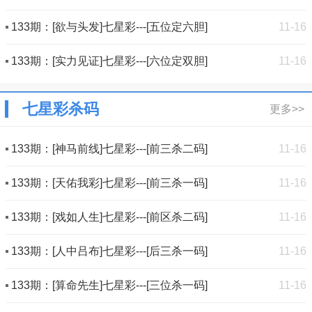
133期：[欲与头发]七星彩---[五位定六胆]
11-16
133期：[实力见证]七星彩---[六位定双胆]
11-16
七星彩杀码
更多>>
133期：[神马前线]七星彩---[前三杀二码]
11-16
133期：[天佑我彩]七星彩---[前三杀一码]
11-16
133期：[戏如人生]七星彩---[前区杀二码]
11-16
133期：[人中吕布]七星彩---[后三杀一码]
11-16
133期：[算命先生]七星彩---[三位杀一码]
11-16