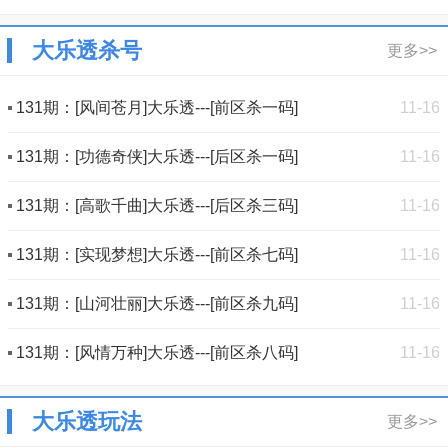
大乐透杀号
更多>>
131期：[风间苍月]大乐透---[前区杀一码]
11-16
131期：[功德奇侠]大乐透---[后区杀一码]
11-16
131期：[高歌千曲]大乐透---[后区杀三码]
11-16
131期：[实现梦想]大乐透---[前区杀七码]
11-16
131期：[山河壮丽]大乐透---[前区杀九码]
11-16
131期：[风情万种]大乐透---[前区杀八码]
11-16
大乐透玩法
更多>>