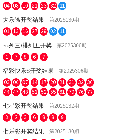
04
08
10
21
23
32
11
大乐透开奖结果
第2025130期
01
13
16
27
29
02
11
排列三/排列五开奖
第2025306期
1
7
8
6
7
福彩快乐8开奖结果
第2025306期
03
06
07
14
17
20
21
31
32
36
44
47
48
51
52
55
61
70
76
77
七星彩开奖结果
第2025132期
3
2
3
6
9
9
9
七乐彩开奖结果
第2025130期