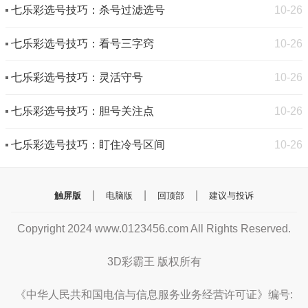
七乐彩选号技巧：杀号过滤选号
10-26
七乐彩选号技巧：看号三字窍
10-26
七乐彩选号技巧：灵活守号
10-26
七乐彩选号技巧：胆号关注点
10-26
七乐彩选号技巧：盯住冷号区间
10-26
|
|
|
触屏版
电脑版
回顶部
建议与投诉
Copyright 2024 www.0123456.com All Rights Reserved.
3D彩霸王 版权所有
《中华人民共和国电信与信息服务业务经营许可证》编号: