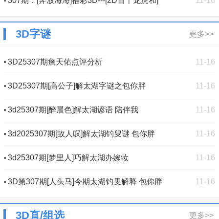
307期：[奔放海海]福彩3D---[2D百十龙虎和]
11-16
3D字谜
更多>>
3D25307期詹天佑点评分析
11-16
3D25307期[高公子]解太湖字谜之包你胖
11-16
3d25307期[醉晨色]解太湖谚语 陪伴我
11-16
3d2025307期[故人叹]解太湖钓叟谜 包你胖
11-16
3d25307期[梦里人]巧解太湖办嫁妆
11-16
3D第307期[人头马]今期太湖钓叟解释 包你胖
11-16
3D直/组选
更多>>