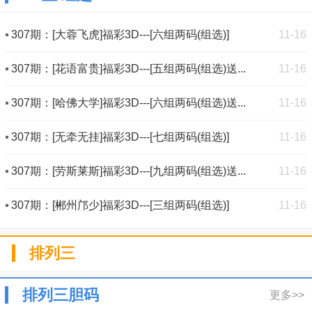
307期：[大蓉飞虎]福彩3D---[六组两码(组选)]
11-16
307期：[花语富贵]福彩3D---[五组两码(组选)送...
11-16
307期：[哈佛大学]福彩3D---[六组两码(组选)送...
11-16
307期：[无牵无挂]福彩3D---[七组两码(组选)]
11-16
307期：[劳斯莱斯]福彩3D---[九组两码(组选)送...
11-16
307期：[郴州邝少]福彩3D---[三组两码(组选)]
11-16
排列三
排列三胆码
更多>>