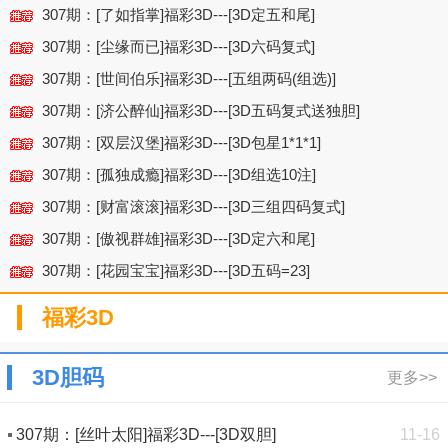
307期：[了如指掌]福彩3D---[3D定五和尾]
307期：[尘缘而已]福彩3D---[3D六码复式]
307期：[世间伯乐]福彩3D---[五组两码(组选)]
307期：[济公醉仙]福彩3D---[3D五码复式送独胆]
307期：[双层汉堡]福彩3D---[3D包星1*1*1]
307期：[孤独成瘾]福彩3D---[3D组选10注]
307期：[财富滚滚]福彩3D---[3D三组四码复式]
307期：[傲视群雄]福彩3D---[3D定六和尾]
307期：[花园宝宝]福彩3D---[3D五码=23]
福彩3D
3D胆码
更多>>
307期：[丝叶太阳]福彩3D---[3D双胆]
11-16