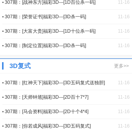
307期：[战神东方]福彩3D---[1D百位杀一码]
11-16
307期：[荣誉证书]福彩3D---[3D杀一码]
11-16
307期：[大富大贵]福彩3D---[1D十位杀一码]
11-16
307期：[制定位置]福彩3D---[3D杀一码]
11-16
3D复式
更多>>
307期：[红神天下]福彩3D---[3D五码复式送独胆]
11-16
307期：[天师钟馗]福彩3D---[2D百十7*7]
11-16
307期：[马会资料]福彩3D---[2D十个4*4]
11-16
307期：[你若成风]福彩3D---[3D五码复式]
11-16