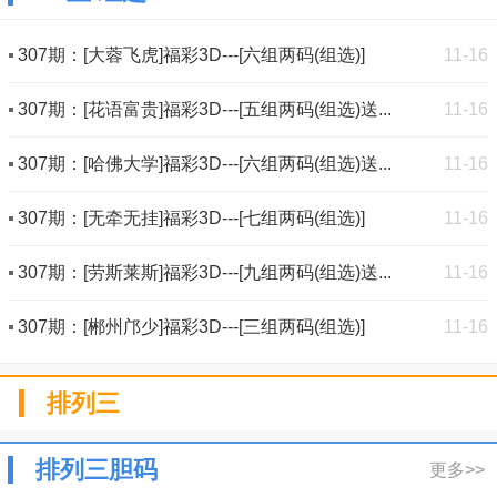
307期：[大蓉飞虎]福彩3D---[六组两码(组选)]
11-16
307期：[花语富贵]福彩3D---[五组两码(组选)送...
11-16
307期：[哈佛大学]福彩3D---[六组两码(组选)送...
11-16
307期：[无牵无挂]福彩3D---[七组两码(组选)]
11-16
307期：[劳斯莱斯]福彩3D---[九组两码(组选)送...
11-16
307期：[郴州邝少]福彩3D---[三组两码(组选)]
11-16
排列三
排列三胆码
更多>>