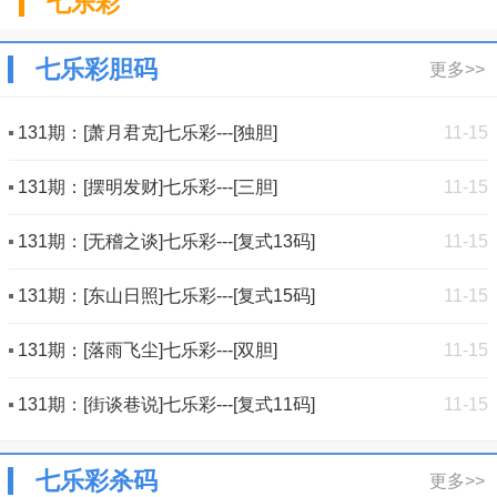
七乐彩
七乐彩胆码
更多>>
131期：[萧月君克]七乐彩---[独胆]
11-15
131期：[摆明发财]七乐彩---[三胆]
11-15
131期：[无稽之谈]七乐彩---[复式13码]
11-15
131期：[东山日照]七乐彩---[复式15码]
11-15
131期：[落雨飞尘]七乐彩---[双胆]
11-15
131期：[街谈巷说]七乐彩---[复式11码]
11-15
七乐彩杀码
更多>>