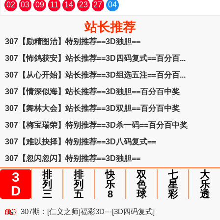
02
03
09
11
14
23
27
04
站长推荐
307【励精图治】特别推荐==3D独胆==
307【怖鸽获安】站长推荐==3D四码复式==百分百...
307【从心开始】站长推荐==3D组选五注==百分百...
307【情深似海】站长推荐==3D独胆==百分百中奖
307【舞林大会】站长推荐==3D双胆==百分百中奖
307【梅宝瑞荣】特别推荐==3D杀一码==百分百中奖
307【难以抉择】特别推荐==3D八码复式==
307【忽闪忽闪】特别推荐==3D独胆==
排
排
快
双
七
大
3
列
列
乐
色
星
乐
D
三
五
8
球
彩
透
307期：[仁义之师]福彩3D---[3D四码复式]