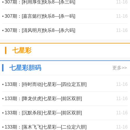
307期：[利用厚生]快乐8---[杀三码]
11-16
307期：[嘉言懿行]快乐8---[杀一码]
11-16
307期：[清风明月]快乐8---[杀六码]
11-16
七星彩
七星彩胆码
更多>>
133期：[待时而动]七星彩---[四位定五胆]
11-16
133期：[降龙伏虎]七星彩---[前区双胆]
11-16
133期：[沉默杀段]七星彩---[前区双胆]
11-16
133期：[落木飞飞]七星彩---[二位定六胆]
11-16