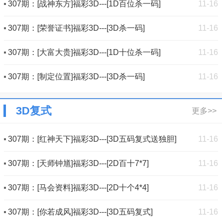
307期：[战神东方]福彩3D---[1D百位杀一码]
11-16
307期：[荣誉证书]福彩3D---[3D杀一码]
11-16
307期：[大富大贵]福彩3D---[1D十位杀一码]
11-16
307期：[制定位置]福彩3D---[3D杀一码]
11-16
3D复式
更多>>
307期：[红神天下]福彩3D---[3D五码复式送独胆]
11-16
307期：[天师钟馗]福彩3D---[2D百十7*7]
11-16
307期：[马会资料]福彩3D---[2D十个4*4]
11-16
307期：[你若成风]福彩3D---[3D五码复式]
11-16