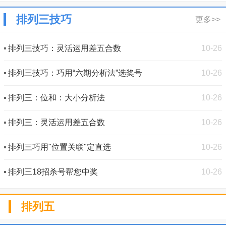
排列三技巧
更多>>
排列三技巧：灵活运用差五合数
10-26
排列三技巧：巧用“六期分析法”选奖号
10-26
排列三：位和：大小分析法
10-26
排列三：灵活运用差五合数
10-26
排列三巧用"位置关联"定直选
10-26
排列三18招杀号帮您中奖
10-26
排列五