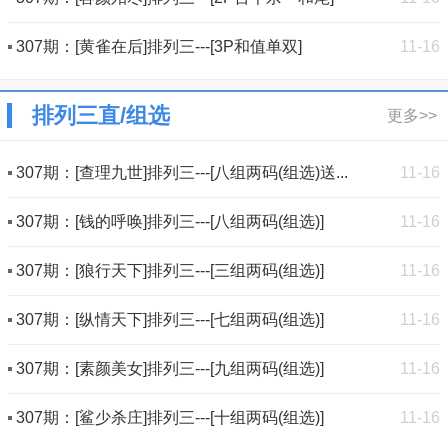
307期：[黄雀在后]排列三---[3P和值单双]
11-16
排列三直/组选
更多>>
307期：[查理九世]排列三---[八组两码(组选)送...
11-16
307期：[钱的呼唤]排列三---[八组两码(组选)]
11-16
307期：[狼行天下]排列三---[三组两码(组选)]
11-16
307期：[纵情天下]排列三---[七组两码(组选)]
11-16
307期：[素颜美女]排列三---[九组两码(组选)]
11-16
307期：[鲨少杀庄]排列三---[十组两码(组选)]
11-16