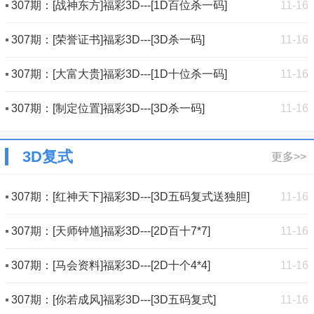
307期：[战神东方]福彩3D---[1D百位杀一码]
11-16
307期：[荣誉证书]福彩3D---[3D杀一码]
11-16
307期：[大富大贵]福彩3D---[1D十位杀一码]
11-16
307期：[制定位置]福彩3D---[3D杀一码]
11-16
3D复式
更多>>
307期：[红神天下]福彩3D---[3D五码复式送独胆]
11-16
307期：[天师钟馗]福彩3D---[2D百十7*7]
11-16
307期：[马会资料]福彩3D---[2D十个4*4]
11-16
307期：[你若成风]福彩3D---[3D五码复式]
11-16