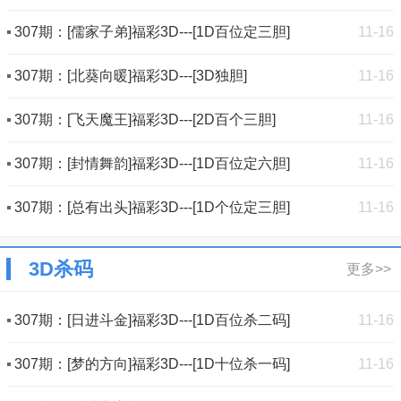
307期：[儒家子弟]福彩3D---[1D百位定三胆]
11-16
307期：[北葵向暖]福彩3D---[3D独胆]
11-16
307期：[飞天魔王]福彩3D---[2D百个三胆]
11-16
307期：[封情舞韵]福彩3D---[1D百位定六胆]
11-16
307期：[总有出头]福彩3D---[1D个位定三胆]
11-16
3D杀码
更多>>
307期：[日进斗金]福彩3D---[1D百位杀二码]
11-16
307期：[梦的方向]福彩3D---[1D十位杀一码]
11-16