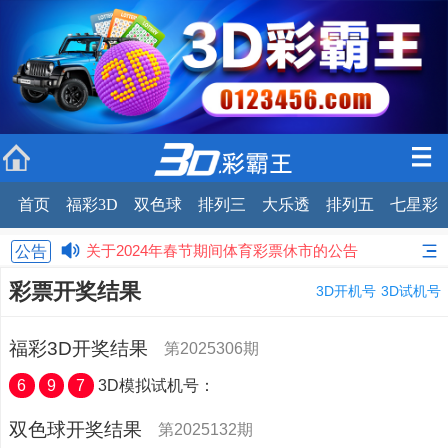
首页
福彩3D
双色球
排列三
大乐透
排列五
七星彩
七乐彩
快乐8
开奖结果
走势图
公告
关于2024年春节期间体育彩票休市的公告
公告
财政部关于2025年彩票市场休市安排...
彩票开奖结果
3D开机号
3D试机号
福彩3D开奖结果
第2025306期
6
9
7
3D模拟试机号：
双色球开奖结果
第2025132期