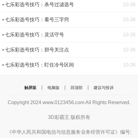
七乐彩选号技巧：杀号过滤选号
10-26
七乐彩选号技巧：看号三字窍
10-26
七乐彩选号技巧：灵活守号
10-26
七乐彩选号技巧：胆号关注点
10-26
七乐彩选号技巧：盯住冷号区间
10-26
|
|
|
触屏版
电脑版
回顶部
建议与投诉
Copyright 2024 www.0123456.com All Rights Reserved.
3D彩霸王 版权所有
《中华人民共和国电信与信息服务业务经营许可证》编号: