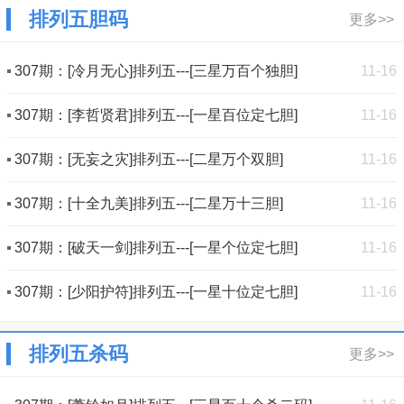
排列五胆码
更多>>
307期：[冷月无心]排列五---[三星万百个独胆]
11-16
307期：[李哲贤君]排列五---[一星百位定七胆]
11-16
307期：[无妄之灾]排列五---[二星万个双胆]
11-16
307期：[十全九美]排列五---[二星万十三胆]
11-16
307期：[破天一剑]排列五---[一星个位定七胆]
11-16
307期：[少阳护符]排列五---[一星十位定七胆]
11-16
排列五杀码
更多>>