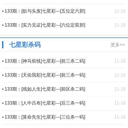
133期：[欲与头发]七星彩---[五位定六胆]
11-16
133期：[实力见证]七星彩---[六位定双胆]
11-16
七星彩杀码
更多>>
133期：[神马前线]七星彩---[前三杀二码]
11-16
133期：[天佑我彩]七星彩---[前三杀一码]
11-16
133期：[戏如人生]七星彩---[前区杀二码]
11-16
133期：[人中吕布]七星彩---[后三杀一码]
11-16
133期：[算命先生]七星彩---[三位杀一码]
11-16