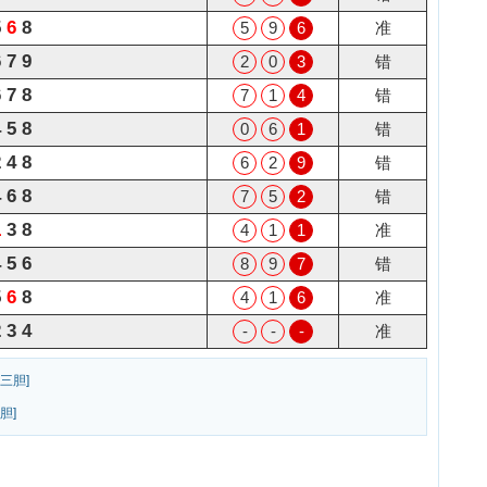
5
6
8
5
9
6
准
 7 9
2
0
3
错
 7 8
7
1
4
错
 5 8
0
6
1
错
 4 8
6
2
9
错
 6 8
7
5
2
错
1
3 8
4
1
1
准
 5 6
8
9
7
错
5
6
8
4
1
6
准
 3 4
-
-
-
准
定三胆]
胆]