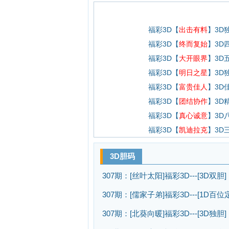
福彩3D【
出击有料
】3D
福彩3D【
终而复始
】3D
福彩3D【
大开眼界
】3D
福彩3D【
明日之星
】3D
福彩3D【
富贵佳人
】3D
福彩3D【
团结协作
】3D
福彩3D【
真心诚意
】3D
福彩3D【
凯迪拉克
】3D
3D胆码
307期：[丝叶太阳]福彩3D---[3D双胆]
307期：[儒家子弟]福彩3D---[1D百位定.
307期：[北葵向暖]福彩3D---[3D独胆]