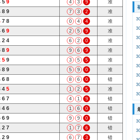
4 5
9
4
3
9
准
 8 9
7
3
2
准
3
4
7 8
0
4
4
准
3
4 6
9
2
5
9
准
3
 2 4
6
2
0
准
3
5 8
9
9
6
9
准
2
5
9
3
5
5
准
3
 8 9
5
9
0
准
3
 6 8
8
6
0
错
3 4
5
1
2
5
准
3
 6 7
4
1
9
错
 4 6
1
6
0
错
 6 9
9
9
0
错
3
 2 7
1
7
6
错
3
 2 9
6
7
3
错
3