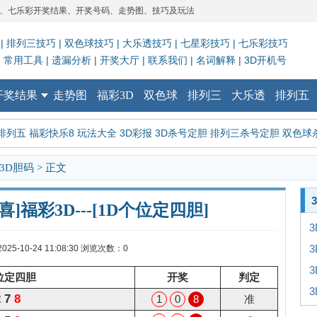
透、七乐彩开奖结果、开奖号码、走势图、技巧及玩法
|
排列三技巧
|
双色球技巧
|
大乐透技巧
|
七星彩技巧
|
七乐彩技巧
|
常用工具
|
遗漏分析
|
开奖大厅
|
联系我们
|
名词解释
|
3D开机号
开奖结果
走势图
福彩3D
双色球
排列三
大乐透
排列五
排列五
福彩快乐8
玩法大全
3D彩报
3D杀号定胆
排列三杀号定胆
双色球
3D胆码
> 正文
喜]福彩3D---[1D个位定四胆]
5-10-24 11:08:30
浏览次数：
0
位定四胆
开奖
判定
2 7
8
1
0
8
准