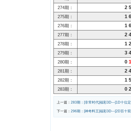
2 
274期：
1 6
275期：
1 6
276期：
2 4
277期：
1 2
278期：
3 4
279期：
0
280期：
2 4
281期：
1 
282期：
0 2
283期：
上一篇：
283期：[非常时代]福彩3D---[1D十位
下一篇：
296期：[神奇料王]福彩3D---[2D百十双