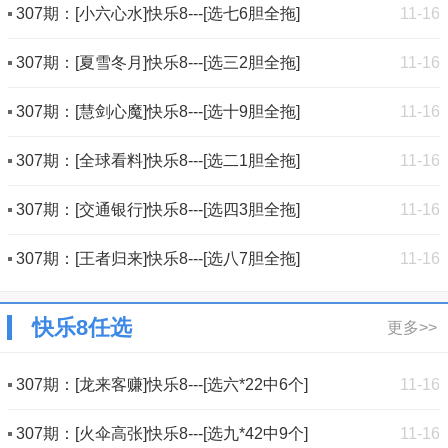
307期：[小六心水]快乐8---[选七6胆全拖]
11-16
307期：[夏雪冬月]快乐8---[选三2胆全拖]
11-16
307期：[慧剑心魔]快乐8---[选十9胆全拖]
11-16
307期：[全球看料]快乐8---[选二1胆全拖]
11-16
307期：[交通银行]快乐8---[选四3胆全拖]
11-16
307期：[王者归来]快乐8---[选八7胆全拖]
11-16
快乐8任选
更多>>
307期：[龙来客赚]快乐8---[选六*22中6个]
11-16
307期：[火伞高张]快乐8---[选九*42中9个]
11-16