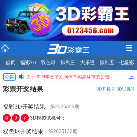
首页
福彩3D
双色球
排列三
大乐透
排列五
七星彩
七乐彩
快乐8
开奖结果
走势图
公告
关于2024年春节期间体育彩票休市的公告
公告
财政部关于2025年彩票市场休市安排...
彩票开奖结果
3D开机号
3D试机号
福彩3D开奖结果
第2025306期
6
9
7
3D模拟试机号：
双色球开奖结果
第2025132期