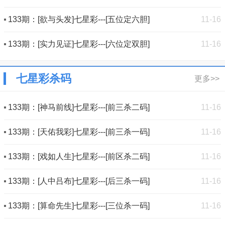
133期：[欲与头发]七星彩---[五位定六胆]
11-16
133期：[实力见证]七星彩---[六位定双胆]
11-16
七星彩杀码
更多>>
133期：[神马前线]七星彩---[前三杀二码]
11-16
133期：[天佑我彩]七星彩---[前三杀一码]
11-16
133期：[戏如人生]七星彩---[前区杀二码]
11-16
133期：[人中吕布]七星彩---[后三杀一码]
11-16
133期：[算命先生]七星彩---[三位杀一码]
11-16