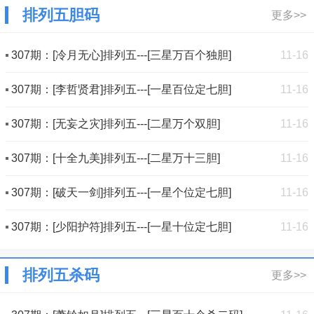
排列五胆码
更多>>
307期：[冷月无心]排列五---[三星万百个独胆]
11-16
307期：[李哲贤君]排列五---[一星百位定七胆]
11-16
307期：[无妄之灾]排列五---[二星万个双胆]
11-16
307期：[十全九美]排列五---[二星万十三胆]
11-16
307期：[破天一剑]排列五---[一星个位定七胆]
11-16
307期：[少阳护符]排列五---[一星十位定七胆]
11-16
排列五杀码
更多>>