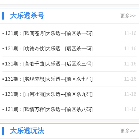
大乐透杀号
更多>>
131期：[风间苍月]大乐透---[前区杀一码]
11-16
131期：[功德奇侠]大乐透---[后区杀一码]
11-16
131期：[高歌千曲]大乐透---[后区杀三码]
11-16
131期：[实现梦想]大乐透---[前区杀七码]
11-16
131期：[山河壮丽]大乐透---[前区杀九码]
11-16
131期：[风情万种]大乐透---[前区杀八码]
11-16
大乐透玩法
更多>>