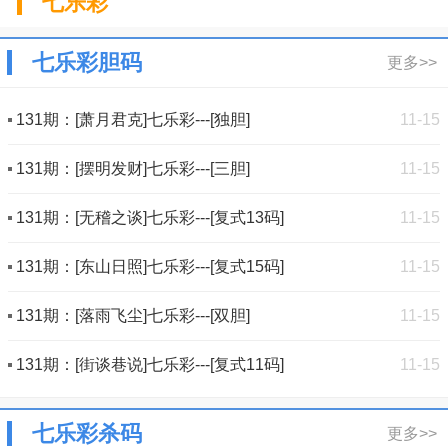
七乐彩
七乐彩胆码
更多>>
131期：[萧月君克]七乐彩---[独胆]
11-15
131期：[摆明发财]七乐彩---[三胆]
11-15
131期：[无稽之谈]七乐彩---[复式13码]
11-15
131期：[东山日照]七乐彩---[复式15码]
11-15
131期：[落雨飞尘]七乐彩---[双胆]
11-15
131期：[街谈巷说]七乐彩---[复式11码]
11-15
七乐彩杀码
更多>>