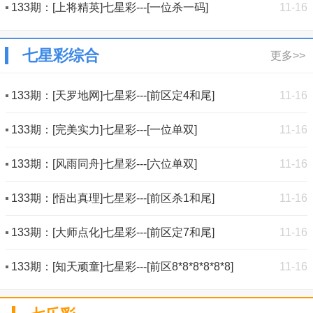
133期：[上将精英]七星彩---[一位杀一码]
11-16
七星彩综合
更多>>
133期：[天罗地网]七星彩---[前区定4和尾]
11-16
133期：[完美实力]七星彩---[一位单双]
11-16
133期：[风雨同舟]七星彩---[六位单双]
11-16
133期：[悟出真理]七星彩---[前区杀1和尾]
11-16
133期：[大师点化]七星彩---[前区定7和尾]
11-16
133期：[知天顽童]七星彩---[前区8*8*8*8*8*8]
11-16