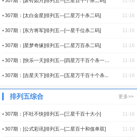
307期：[萧铃如月]排列五---[三星百十个杀二码]
11-16
307期：[太白金星]排列五---[二星万十杀二码]
11-16
307期：[东方将军]排列五---[一星千位杀二码]
11-16
307期：[星梦奇缘]排列五---[二星万百杀二码]
11-16
307期：[快乐一天]排列五---[四星万千百个杀一码]
11-16
307期：[吉星天下]排列五---[五星万千百十个杀...
11-16
排列五综合
更多>>
307期：[不吐不快]排列五---[三星千百十大小]
11-16
307期：[公式彩讯]排列五---[二星百十和值单双]
11-16