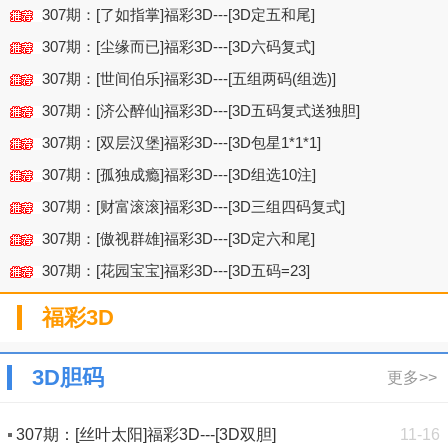
307期：[了如指掌]福彩3D---[3D定五和尾]
307期：[尘缘而已]福彩3D---[3D六码复式]
307期：[世间伯乐]福彩3D---[五组两码(组选)]
307期：[济公醉仙]福彩3D---[3D五码复式送独胆]
307期：[双层汉堡]福彩3D---[3D包星1*1*1]
307期：[孤独成瘾]福彩3D---[3D组选10注]
307期：[财富滚滚]福彩3D---[3D三组四码复式]
307期：[傲视群雄]福彩3D---[3D定六和尾]
307期：[花园宝宝]福彩3D---[3D五码=23]
福彩3D
3D胆码
更多>>
307期：[丝叶太阳]福彩3D---[3D双胆]
11-16