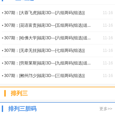
307期：[大蓉飞虎]福彩3D---[六组两码(组选)]
11-16
307期：[花语富贵]福彩3D---[五组两码(组选)送...
11-16
307期：[哈佛大学]福彩3D---[六组两码(组选)送...
11-16
307期：[无牵无挂]福彩3D---[七组两码(组选)]
11-16
307期：[劳斯莱斯]福彩3D---[九组两码(组选)送...
11-16
307期：[郴州邝少]福彩3D---[三组两码(组选)]
11-16
排列三
排列三胆码
更多>>