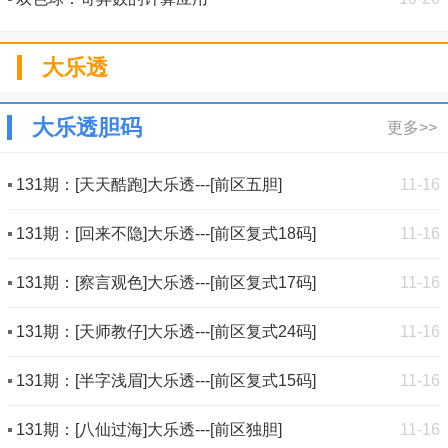
大乐透
大乐透胆码
更多>>
131期：[天天酷跑]大乐透---[前区五胆]
11-16
131期：[回来不隐]大乐透---[前区复式18码]
11-16
131期：[察言观色]大乐透---[前区复式17码]
11-16
131期：[天师教仔]大乐透---[前区复式24码]
11-16
131期：[半字浅眉]大乐透---[前区复式15码]
11-16
131期：[八仙过海]大乐透---[前区独胆]
11-16